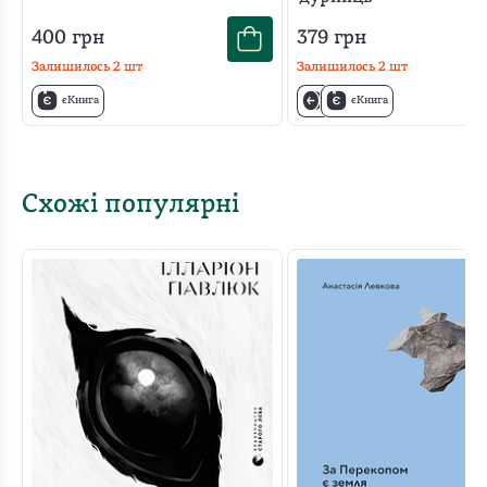
400
грн
379
грн
Залишилось
2
шт
Залишилось
2
шт
єКнига
єКнига
Схожі популярні