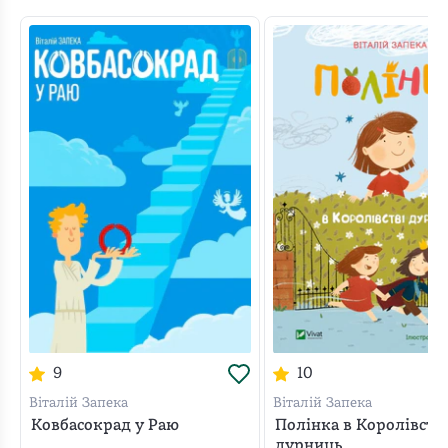
до читача – надто пророчими виявились описані події
для України. У романі автор “розважався”, ховаючи за
Думкою Думку.
9
10
Віталій Запека
Віталій Запека
Ковбасокрад у Раю
Полінка в Королівстві
дурниць