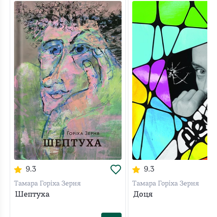
9.3
9.3
Тамара Горіха Зерня
Тамара Горіха Зерня
Шептуха
Доця