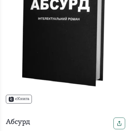
єКнига
Абсурд