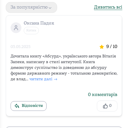
Дивитись всі
За популярністю
Оксана Падох
Котик
9
/ 10
03.05.2025
Дочитала книгу «Абсурд», українського автора Віталія 
Запеки, написану в стилі антиутопії. Книга 
демонструє суспільство із доведеною до абсурду 
формою державного режиму - тотальною демократією, 
де влад...
читати далі →
0
коментарів
Відповісти
0