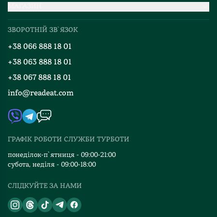
МАГАЗИН
Доставка та оплата
Про нас
Міжнародна доставка
ЗВОРОТНІЙ ЗВ`ЯЗОК
Добірки
Правила повернення
+38 066 888 18 01
Блог
Програма лояльності
+38 063 888 18 01
Події
Вакансії
+38 067 888 18 01
Книгарні
FAQ
info@readeat.com
Контакти
Мапа сайту
Автори
Видавництва
ГРАФІК РОБОТИ СЛУЖБИ ТУРБОТИ
Відгуки та оцінка RDT
понеділок-п`ятниця - 09:00-21:00
субота, неділя - 09:00-18:00
СЛІДКУЙТЕ ЗА НАМИ