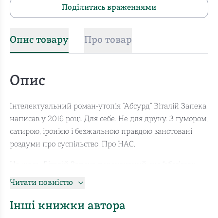
Поділитись враженнями
Опис товару
Про товар
Опис
Інтелектуальний роман-утопія “Абсурд” Віталій Запека
написав у 2016 році. Для себе. Не для друку. З гумором,
сатирою, іронією і безжальною правдою занотовані
роздуми про суспільство. Про НАС.
На жаль, Віталій Запека переконаний, що “обов’язок
письменника – надрукувати якомога менше книжок”
Читати повністю
На щастя, цей неперсічний твір світової літератури (без
перебільшення) не знищений, як кілька інших
Інші книжки автора
рукописів автора, а, хоч і з затримкою, таки потрапить