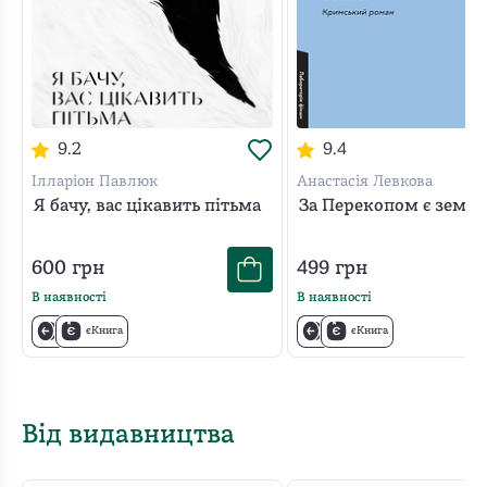
9.2
9.4
Ілларіон Павлюк
Анастасія Левкова
Я бачу, вас цікавить пітьма
За Перекопом є земля
600
грн
499
грн
В наявності
В наявності
єКнига
єКнига
Від видавництва