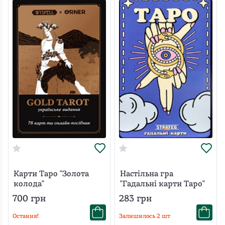
Карти Таро "Золота
Настільна гра
колода"
"Гадальні карти Таро"
700
грн
283
грн
Остання!
Залишилось
2
шт