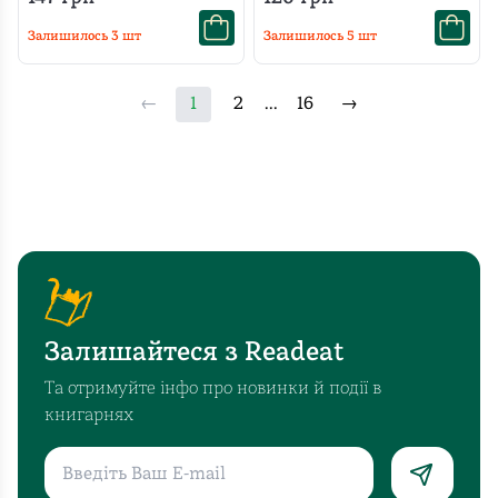
Залишилось
3
шт
Залишилось
5
шт
←
1
2
...
16
→
Залишайтеся з Readeat
Та отримуйте інфо про новинки й події в
книгарнях