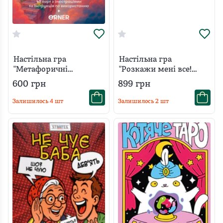
Настільна гра
Настільна гра
"Метафоричні
"Розкажи мені все!
асоціативні картки
Love edition"
600
грн
899
грн
"Сила в мені"
Залишилось
4
шт
Залишилось
2
шт