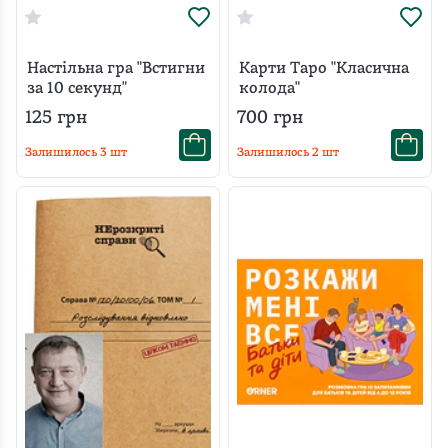
Настільна гра "Встигни
Карти Таро "Класична
за 10 секунд"
колода"
125
грн
700
грн
Залишилось
3
шт
Залишилось
2
шт