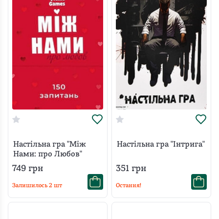
Настільна гра "Між
Настільна гра "Інтрига"
Нами: про Любов"
749
грн
351
грн
Залишилось
2
шт
Остання!