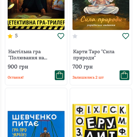
5
Настільна гра
Карти Таро "Сила
"Полювання на
природи"
мисливця"
900
грн
700
грн
Остання!
Залишилось
2
шт