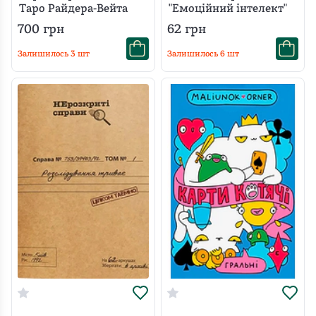
Таро Райдера-Вейта
"Емоційний інтелект"
700
грн
62
грн
Залишилось
3
шт
Залишилось
6
шт