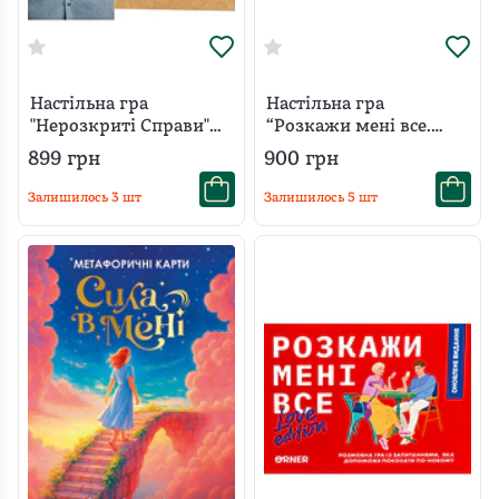
Настільна гра
Настільна гра
"Нерозкриті Cправи"
“Розкажи мені все.
#2
Батьки та діти”
899
грн
900
грн
Залишилось
3
шт
Залишилось
5
шт