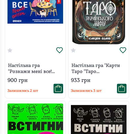
Настільна гра
Настільна гра "Карти
"Розкажи мені все!
Таро "Таро
Friends edition"
українського міфу"
900
грн
933
грн
Залишилось
2
шт
Залишилось
3
шт