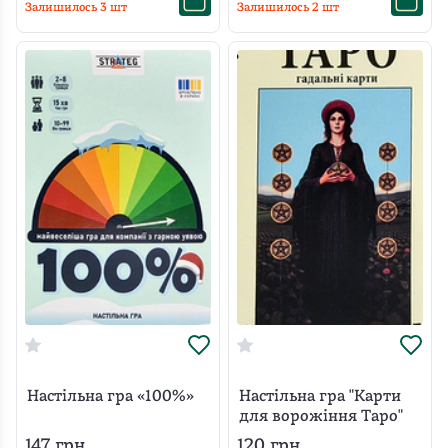
Залишилось
3
шт
Залишилось
2
шт
Настільна гра «100%»
Настільна гра "Карти
для ворожіння Таро"
147
грн
120
грн