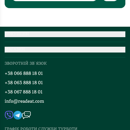
ПОКУПЦЕВІ
Партнерство
МАГАЗИН
Доставка та оплата
Про нас
Міжнародна доставка
ЗВОРОТНІЙ ЗВ`ЯЗОК
Добірки
Правила повернення
+38 066 888 18 01
Блог
Програма лояльності
+38 063 888 18 01
Події
Вакансії
+38 067 888 18 01
Книгарні
FAQ
info@readeat.com
Контакти
Мапа сайту
Автори
Видавництва
ГРАФІК РОБОТИ СЛУЖБИ ТУРБОТИ