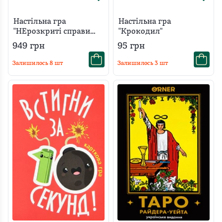
Настільна гра
Настільна гра
"НЕрозкриті справи
"Крокодил"
№3"
949
грн
95
грн
Залишилось
8
шт
Залишилось
3
шт