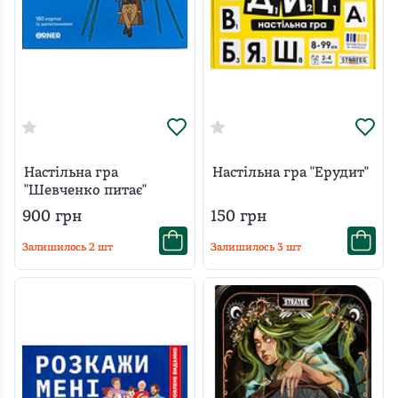
Настільна гра
Настільна гра "Ерудит"
"Шевченко питає"
900
грн
150
грн
Залишилось
2
шт
Залишилось
3
шт