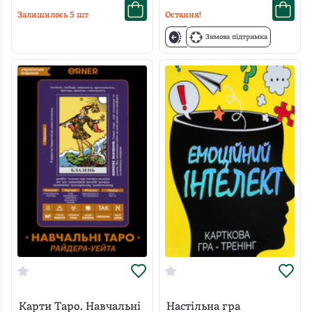
Залишилось
5
шт
Остання!
Зимова підтримка
Карти Таро. Навчальні
Настільна гра