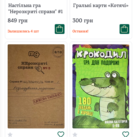
Настільна гра
Гральні карти «Котячі»
"Нерозкриті справи" #1
849
грн
300
грн
Залишилось
4
шт
Остання!