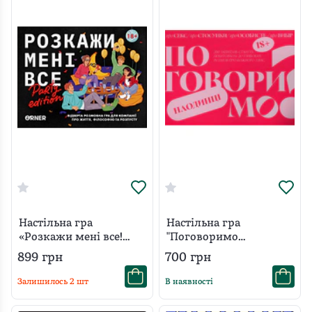
Настільна гра
Настільна гра
«Розкажи мені все!
"Поговоримо
Party edition»
наодинці"
899
грн
700
грн
Залишилось
2
шт
В наявності