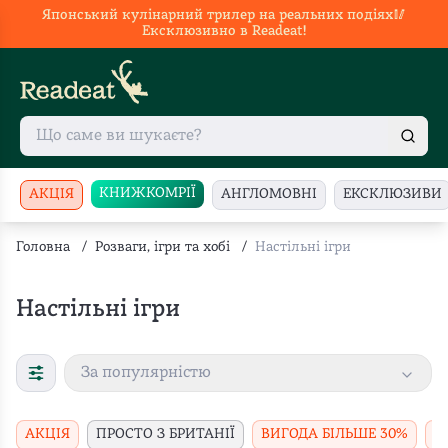
Японський кулінарний трилер на реальних подіях🥢
Ексклюзивно в Readeat!
КНИЖКОМРІЇ
АКЦІЯ
АНГЛОМОВНІ
ЕКСКЛЮЗИВИ
Головна
/
Розваги, ігри та хобі
/
Настільні ігри
Настільні ігри
За популярністю
АКЦІЯ
ПРОСТО З БРИТАНІЇ
ВИГОДА БІЛЬШЕ 30%
В