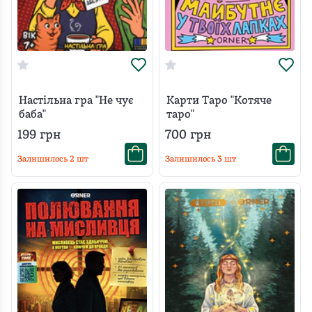
Настільна гра "Не чує
Карти Таро "Котяче
баба"
таро"
199
грн
700
грн
Залишилось
2
шт
Залишилось
3
шт