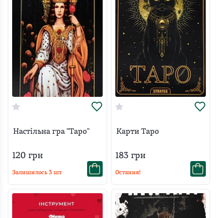
Настільна гра "Таро"
Карти Таро
120
грн
183
грн
Залишилось
3
шт
Остання!