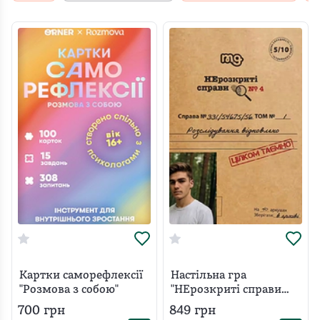
Картки саморефлексії
Настільна гра
"Розмова з собою"
"НЕрозкриті справи
№4"
700
грн
849
грн