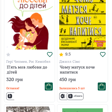
9.5
Гері Чепмен, Рос Кемпбел
Джилл Сімс
П'ять мов любови до
Чому матуся хоче
дітей
напитися
320
грн
450
грн
Остання!
Залишилось
5
шт
єКнига