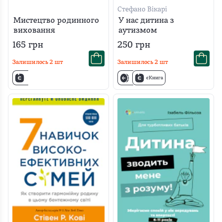
Стефано Вікарі
Мистецтво родинного
У нас дитина з
виховання
аутизмом
165
грн
250
грн
Залишилось
2
шт
Залишилось
2
шт
єКнига