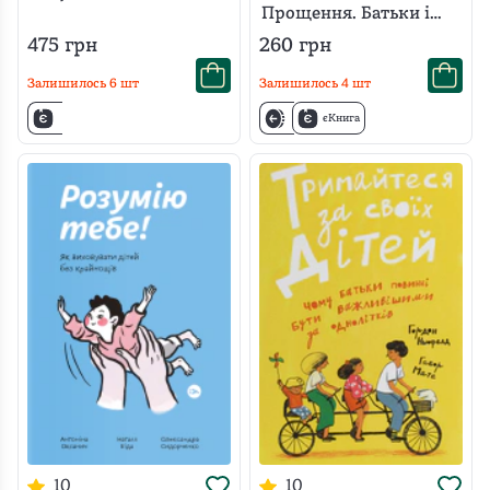
Прощення. Батьки і
діти
475
грн
260
грн
Залишилось
6
шт
Залишилось
4
шт
єКнига
10
10