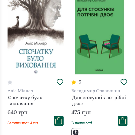
9
Аліс Міллер
Володимир Станчишин
Спочатку було
Для стосунків потрібні
виховання
двоє
640
грн
475
грн
Залишилось
4
шт
В наявності