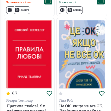
Залишилось
2
шт
В наявності
єКнига
єКнига
8.7
Річард Темплар
Тіна Рей
Правила любові. Як
Це OK, якщо не все OK.