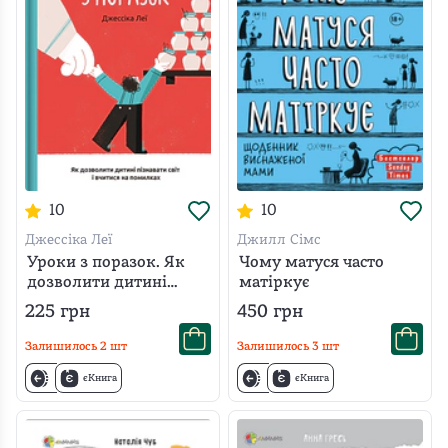
10
10
Джессіка Леї
Джилл Сімс
Уроки з поразок. Як
Чому матуся часто
дозволити дитині
матіркує
пізнавати світ і
225
грн
450
грн
вчитися на помилках
Залишилось
2
шт
Залишилось
3
шт
єКнига
єКнига