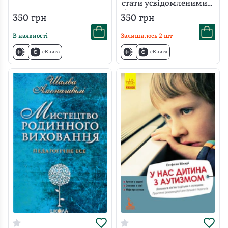
стати усвідомленими
батьками і сформувати
350
грн
350
грн
сімейну культуру
В наявності
Залишилось
2
шт
єКнига
єКнига