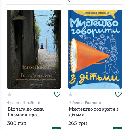
Франко Нембріні
Ребекка Ролланд
Від тата до сина.
Мистецтво говорити з
Розмови про
дітьми
ризиковану справу
300
грн
265
грн
виховання