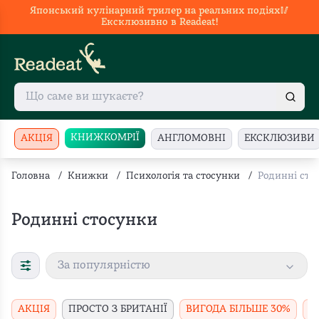
Японський кулінарний трилер на реальних подіях🥢
Ексклюзивно в Readeat!
КНИЖКОМРІЇ
АКЦІЯ
АНГЛОМОВНІ
ЕКСКЛЮЗИВИ
Головна
/
Книжки
/
Психологія та стосунки
/
Родинні сто
Родинні стосунки
За популярністю
АКЦІЯ
ПРОСТО З БРИТАНІЇ
ВИГОДА БІЛЬШЕ 30%
В