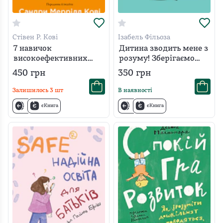
Стівен Р. Кові
Ізабель Фільоза
7 навичок
Дитина зводить мене з
високоефективних
розуму! Зберігаємо
сімей. Як створити
спокій у вік
450
грн
350
грн
гармонійну родину у
вередувань та
цьому бентежному
впертості. 6-11 років
Залишилось
3
шт
В наявності
світі
єКнига
єКнига