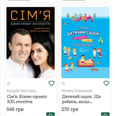
Андрій Оністрат,
Тетяна Главацька
Валентина Хамайко
Сім’я. Бізнес-проєкт
Дитячий садок. Що
ХХІ століття
робити, якщо…
540
грн
270
грн