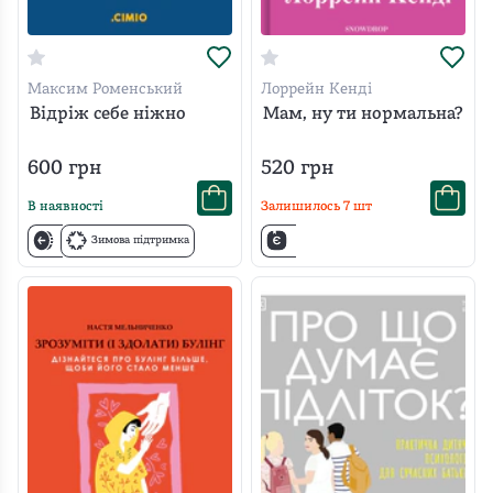
Максим Роменський
Лоррейн Кенді
Відріж себе ніжно
Мам, ну ти нормальна?
600
грн
520
грн
В наявності
Залишилось
7
шт
Зимова підтримка