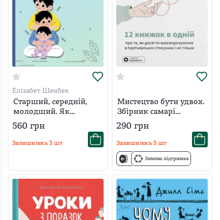
Елізабет Шенбек
Старший, середній,
Мистецтво бути удвох.
молодший. Як
Збірник самарі
порядок народження
українською мовою +
560
грн
290
грн
впливає на
аудіокнижка
формування
Залишилось
3
шт
Залишилось
5
шт
особистості дитини
Зимова підтримка