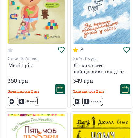
8
Ольга Бабічева
Кайя Пуура
Мені 1 рік!
Як виховати
найщасливіших дітей
у світі
350
грн
349
грн
Залишилось
2
шт
Залишилось
2
шт
єКнига
єКнига