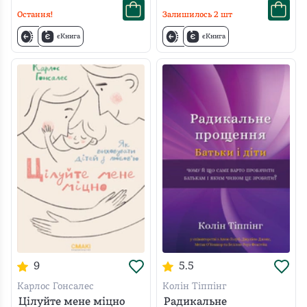
Остання!
Залишилось
2
шт
єКнига
єКнига
9
5.5
Карлос Гонсалес
Колін Тіппінг
Цілуйте мене міцно
Радикальне