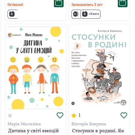
Остання!
Залишилось
3
шт
єКнига
1
Марія Малихіна
Вікторія Боярина
Дитина у світі емоцій
Стосунки в родині. Як