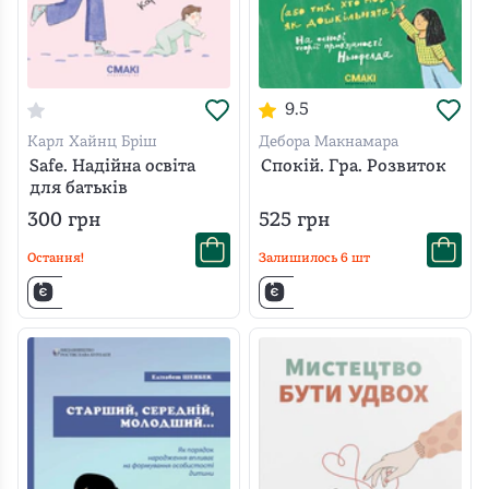
9.5
Карл Хайнц Бріш
Дебора Макнамара
Safe. Надійна освіта
Спокій. Гра. Розвиток
для батьків
300
грн
525
грн
Остання!
Залишилось
6
шт