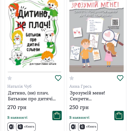
Наталія Чуб
Анна Гресь
Дитино, (не) плач.
Зрозумій мене!
Батькам про дитячі
Секрети
сльози
розшифровування
270
грн
250
грн
дитячої поведінки
В наявності
В наявності
єКнига
єКнига