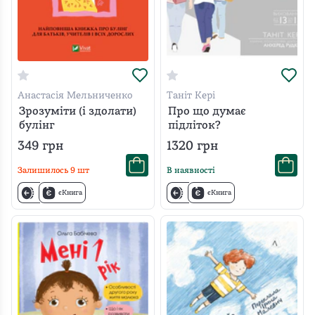
Анастасія Мельниченко
Таніт Кері
Зрозуміти (і здолати)
Про що думає
булінг
підліток?
349
грн
1320
грн
Залишилось
9
шт
В наявності
єКнига
єКнига