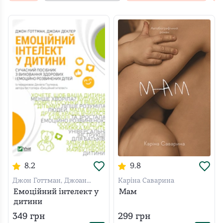
8.2
9.8
Джон Готтман, Джоан
Каріна Саварина
Деклер
Емоційний інтелект у
Мам
дитини
349
грн
299
грн