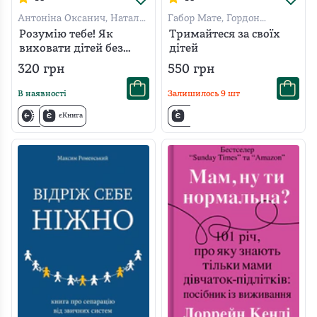
Антоніна Оксанич, Наталя
Габор Мате, Гордон
Біда, Олександра
Ньюфелд
Розумію тебе! Як
Тримайтеся за своїх
Сидорченко
виховати дітей без
дітей
крайнощів
320
грн
550
грн
В наявності
Залишилось
9
шт
єКнига