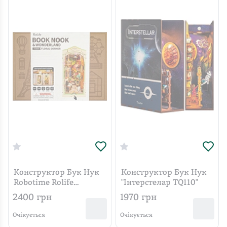
Конструктор Бук Нук
Конструктор Бук Нук
Robotime Rolife
"Інтерстелар TQ110"
Квітковий куточок
2400
грн
1970
грн
TGB09
Очікується
Очікується