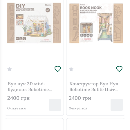
Бук нук 3D міні-
Конструктор Бук Нук
будинок Robotime
Robotime Rolife Цвіт
Rolife "Омріяний
сакури TGB01
2400
грн
2400
грн
квітковий будиночок"
DG163
Очікується
Очікується