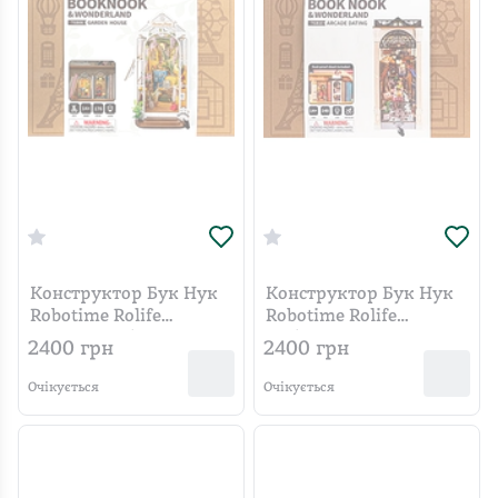
Конструктор Бук Нук
Конструктор Бук Нук
Robotime Rolife
Robotime Rolife
Квітковий будиночок
Побачення у пасажі
2400
грн
2400
грн
TGB06
Очікується
Очікується