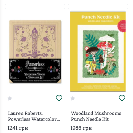
Lauren Roberts.
Woodland Mushrooms
Powerless Watercolor
Punch Needle Kit
Pencils and Postcards
1241
грн
1986
грн
Set