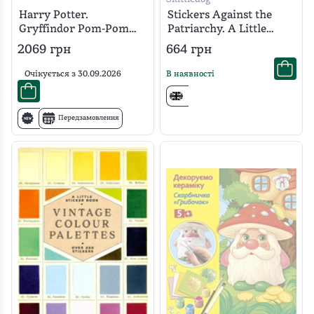
Harry Potter.
Stickers Against the
Gryffindor Pom-Pom
Patriarchy. A Little
Beanie Crochet Kit
Sticker Book
2069
грн
664
грн
Очікується з
30.09.2026
В наявності
Передзамовлення