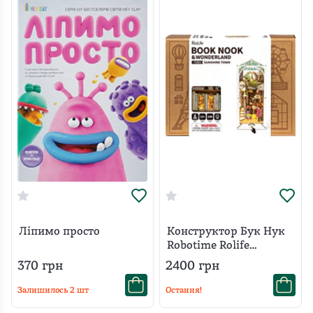
Ліпимо просто
Конструктор Бук Нук
Robotime Rolife
Сонячне місто TGB02
370
грн
2400
грн
Залишилось
2
шт
Остання!