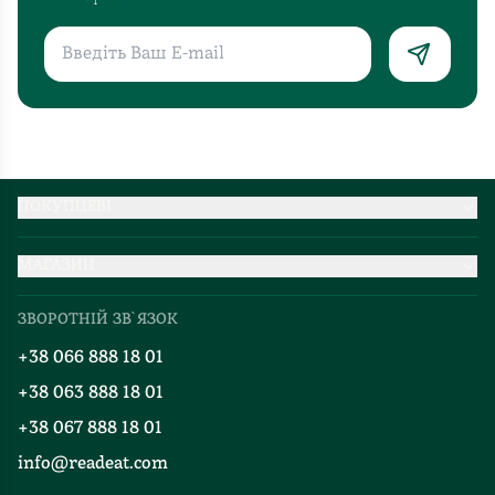
ПОКУПЦЕВІ
Партнерство
МАГАЗИН
Доставка та оплата
Про нас
Міжнародна доставка
ЗВОРОТНІЙ ЗВ`ЯЗОК
Добірки
Правила повернення
+38 066 888 18 01
Блог
Програма лояльності
+38 063 888 18 01
Події
Вакансії
+38 067 888 18 01
Книгарні
FAQ
info@readeat.com
Контакти
Мапа сайту