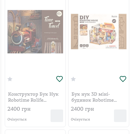
Конструктор Бук Нук
Бук нук 3D міні-
Robotime Rolife
будинок Robotime
Подорож у часі TGB04
Rolife Книжкова
2400
грн
2400
грн
крамниця DG164
Очікується
Очікується