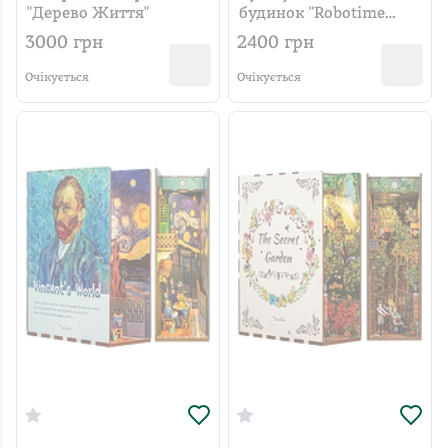
"Дерево Життя"
будинок "Robotime
Rolife Dora's Loft DG12"
3000
грн
2400
грн
Очікується
Очікується