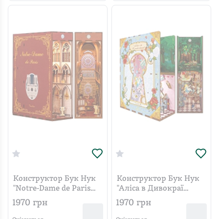
Конструктор Бук Нук
Конструктор Бук Нук
"Notre-Dame de Paris
"Аліса в Дивокраї
TQ120"
TQ128"
1970
грн
1970
грн