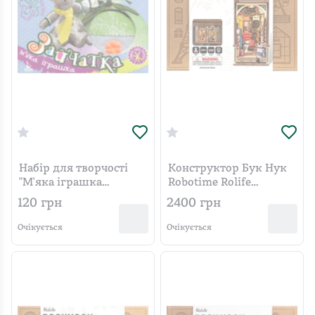
Набір для творчості
Конструктор Бук Нук
"М'яка іграшка
Robotime Rolife
Зайчатка"
Книжкова крамниця
120
грн
2400
грн
TGB07
Очікується
Очікується