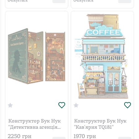
Очікується
Очікується
Конструктор Бук Нук
Конструктор Бук Нук
"Детективна агенція
"Кав'ярня TQ181"
Violin TQ117"
2250
грн
1970
грн