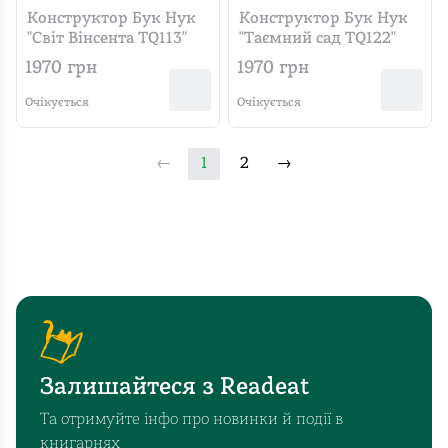
Конструктор Бук Нук
Конструктор Бук Нук
"Світ Вінсента TQ113"
"Таємний сад TQ122"
1970
грн
1970
грн
Очікується
Очікується
←
1
2
→
Залишайтеся з Readeat
Та отримуйте інфо про новинки й події в
книгарнях