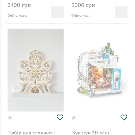
Романтична Венеція
2400
грн
3000
грн
TGB08
Очікується
Очікується
Набір для творчості
Бук нук 3D міні-