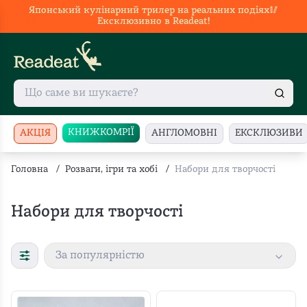
Японський кулінарний трилер на реальних подіях🥢
Ексклюзивно в Readeat!
КНИЖКОМРІЇ
АКЦІЯ
АНГЛОМОВНІ
ЕКСКЛЮЗИВИ
Головна
/
Розваги, ігри та хобі
/
Набори для творчості
Набори для творчості
За популярністю