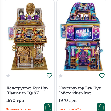
Конструктор Бук Нук
Конструктор Бук Нук
"Панк-бар TQ183"
"Місто кібер ігор
TQ182"
1970
грн
1970
грн
Залишилось
2
шт
Залишилось
2
шт