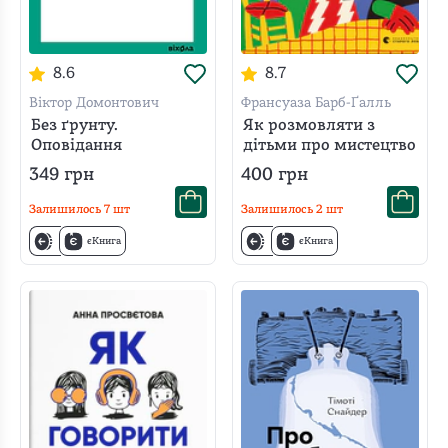
8.6
8.7
Віктор Домонтович
Франсуаза Барб-Ґалль
Без ґрунту.
Як розмовляти з
Оповідання
дітьми про мистецтво
349
грн
400
грн
Залишилось
7
шт
Залишилось
2
шт
єКнига
єКнига