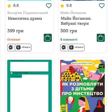
8.8
9.8
Валер'ян Підмогильний
Майк Йогансен
Невеличка драма
Майк Йогансен.
Вибрані твори
399
грн
300
грн
Остання!
В наявності
єКнига
єКнига