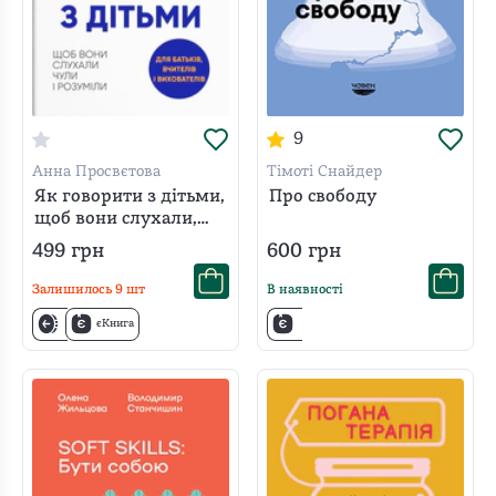
9
Анна Просвєтова
Тімоті Снайдер
Як говорити з дітьми,
Про свободу
щоб вони слухали,
чули і розуміли
499
грн
600
грн
Залишилось
9
шт
В наявності
єКнига