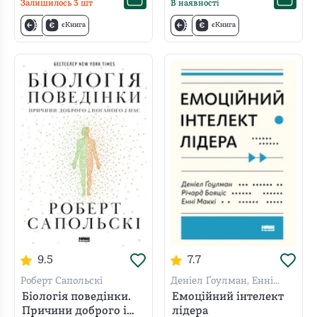
Залишилось
3
шт
В наявності
єКнига
єКнига
9.5
7.7
Роберт Сапольскі
Денiел Ґоулман, Енні
МакКі, Річард Бояціс
Біологія поведінки.
Емоційний інтелект
Причини доброго і
лідера