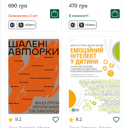
поганого в нас
690
грн
470
грн
Залишилось
3
шт
В наявності
єКнига
єКнига
9.2
8.2