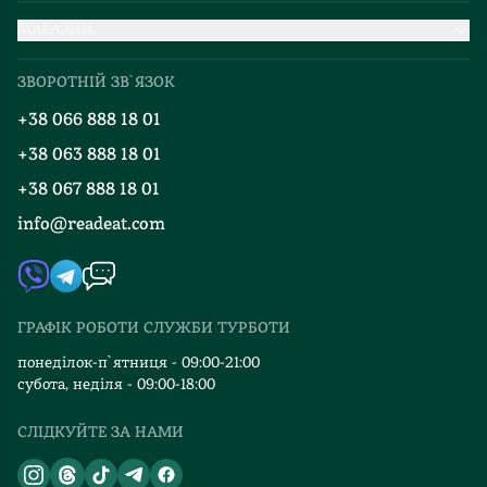
МАГАЗИН
Доставка та оплата
Про нас
Міжнародна доставка
ЗВОРОТНІЙ ЗВ`ЯЗОК
Добірки
Правила повернення
+38 066 888 18 01
Блог
Програма лояльності
+38 063 888 18 01
Події
Вакансії
+38 067 888 18 01
Книгарні
FAQ
info@readeat.com
Контакти
Мапа сайту
Автори
Видавництва
ГРАФІК РОБОТИ СЛУЖБИ ТУРБОТИ
Відгуки та оцінка RDT
понеділок-п`ятниця - 09:00-21:00
субота, неділя - 09:00-18:00
СЛІДКУЙТЕ ЗА НАМИ