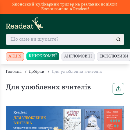
Японський кулінарний трилер на реальних подіях🥢
Ексклюзивно в Readeat!
КНИЖКОМРІЇ
АКЦІЯ
АНГЛОМОВНІ
ЕКСКЛЮЗИВИ
Головна
/
Добірки
/
Для улюблених вчителів
Для улюблених вчителів