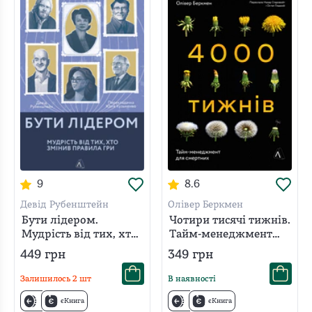
9
8.6
Девід Рубенштейн
Олівер Беркмен
Бути лідером.
Чотири тисячі тижнів.
Мудрість від тих, хто
Тайм-менеджмент
змінив правила гри
для смертних
449
грн
349
грн
Залишилось
2
шт
В наявності
єКнига
єКнига