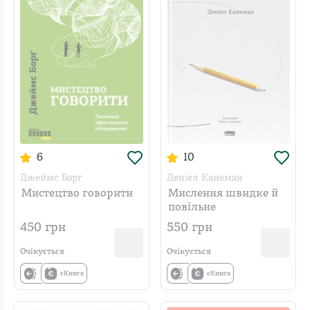
6
10
Джеймс Борг
Деніел Канеман
Мистецтво говорити
Мислення швидке й
повільне
450
грн
550
грн
Очікується
Очікується
єКнига
єКнига