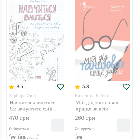
8.3
3.8
Барбара Оклі
Катерина Бабкіна
Навчитися вчитися.
Мій дід танцював
Як запустити свій
краще за всіх
мозок на повну
470
грн
260
грн
Очікується
Очікується
єКнига