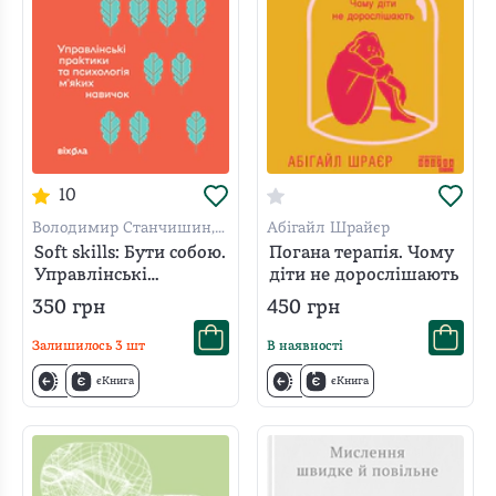
10
Володимир Станчишин,
Абігайл Шрайєр
Олена Жильцова
Soft skills: Бути собою.
Погана терапія. Чому
Управлінські
діти не дорослішають
практики та
350
грн
450
грн
психологія мʼяких
навичок
Залишилось
3
шт
В наявності
єКнига
єКнига