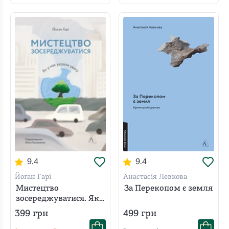
9.4
9.4
Йоган Гарі
Анастасія Левкова
Мистецтво
За Перекопом є земля
зосереджуватися. Як
у нас вкрали увагу
399
грн
499
грн