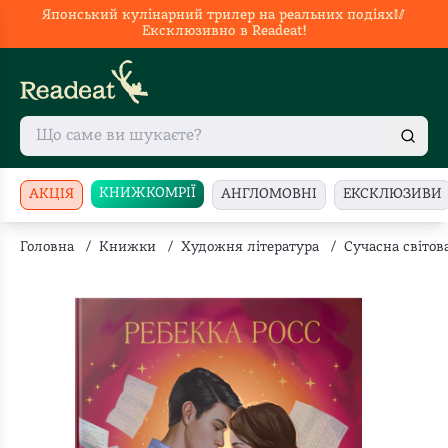
Японський кулінарний трилер на реальних подіях🥢
Ексклюзивно в Readeat!
КНИЖКОМРІЇ
АКЦІЯ
АНГЛОМОВНІ
ЕКСКЛЮЗИВИ
Головна
/
Книжки
/
Художня література
/
Сучасна світов