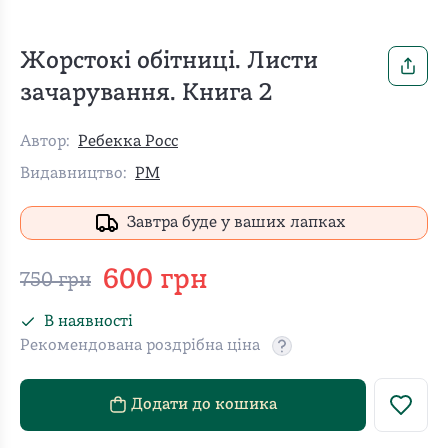
Жорстокі обітниці. Листи
зачарування. Книга 2
Автор:
Ребекка Росс
Видавництво:
РМ
Завтра буде у ваших лапках
600
грн
750
грн
В наявності
Рекомендована роздрібна ціна
Рекомендовану роздріб
Додати до кошика