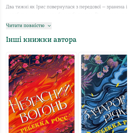
Два тижні як Ірис повернулася з передової — зранена і
з розбитим серцем, але боротьба триває. Ромен зник по
той бік фронту, забувши про минуле та Ірис.
Читати повністю
Сподіваючись віднайти спогади, він знову береться до
роботи — хоча цього разу пише для ворога. Одного дня
Інші книжки автора
під дверцятами його шафи з’являється дивний лист і
починається таємниче спілкування з кимось… дуже
знайомим. Зв’язок міцнішає, і ці двоє готові поставити
на кін власні серця й майбутнє, щоб змінити перебіг
війни.
Новий приголомшливий фентезі-роман від Ребекки
Росс. Сповнений пригод, надії і кохання.