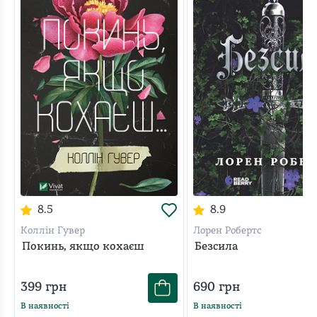
8.5
8.9
Коллін Гувер
Лорен Робертс
Покинь, якщо кохаєш
Безсила
399
грн
690
грн
В наявності
В наявності