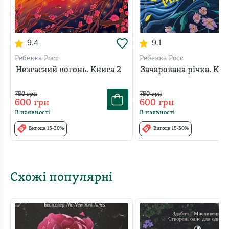
9.4
9.1
Ребекка Росс
Ребекка Росс
Незгасний вогонь. Книга 2
Зачарована річка. Кни
750
грн
750
грн
600
грн
600
грн
В наявності
В наявності
Вигода 15-30%
Вигода 15-30%
Схожі популярні