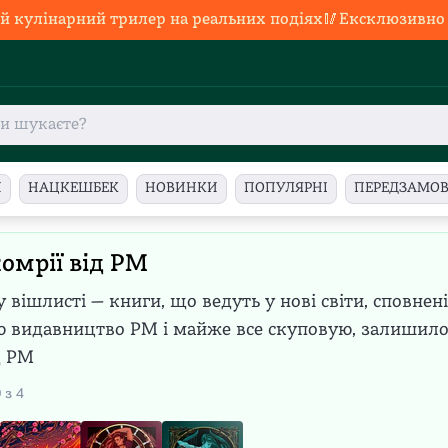
й кулінарний трилер на реальних подіях🥢Ексклюзивно в
И
НАЦКЕШБЕК
НОВИНКИ
ПОПУЛЯРНІ
ПЕРЕДЗАМО
мрії від РМ
 вішлисті — книги, що ведуть у нові світи, сповне
видавництво РМ і майже все скуповую, залишило
д РМ
0
з
4