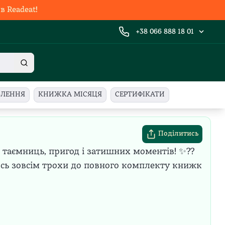
 Readeat!
+38 066 888 18 01
ВЛЕННЯ
КНИЖКА МІСЯЦЯ
СЕРТИФІКАТИ
Поділитись
ні таємниць, пригод і затишних моментів! ✨??
сь зовсім трохи до повного комплекту книжк