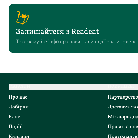
Залишайтеся з Readeat
Та отримуйте інфо про новинки й події в книгарнях
МАГАЗИН
ПОКУПЦЕВІ
Про нас
Партнерств
Добірки
Доставка та
Блог
Міжнародна
Події
Правила по
Книгарні
Програма ло