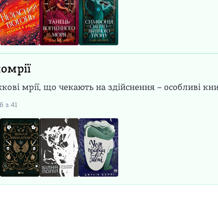
омрії
кові мрії, що чекають на здійснення – особливі кн
6
з
41