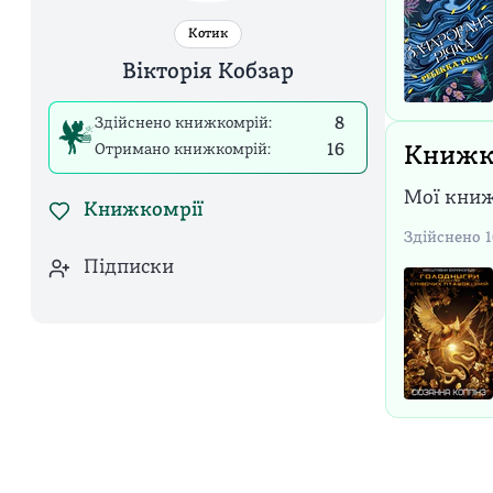
Котик
Вікторія Кобзар
Здійснено книжкомрій:
8
Отримано книжкомрій:
16
Книжк
Мої книж
Книжкомрії
Здійснено
1
Підписки