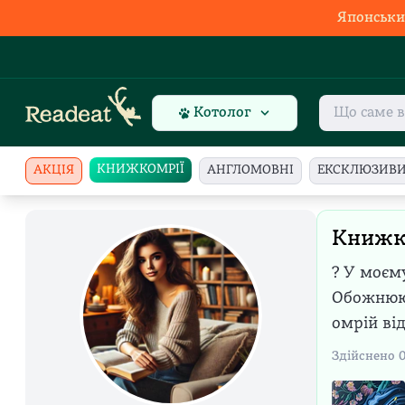
Японськи
Котолог
КНИЖКОМРІЇ
АКЦІЯ
АНГЛОМОВНІ
ЕКСКЛЮЗИВ
Книжко
? У моєму
Обожнюю 
омрій ві
Здійснено