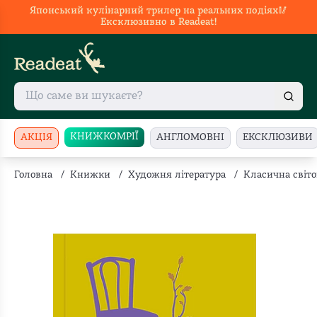
Японський кулінарний трилер на реальних подіях🥢
Ексклюзивно в Readeat!
КНИЖКОМРІЇ
АКЦІЯ
АНГЛОМОВНІ
ЕКСКЛЮЗИВИ
Головна
/
Книжки
/
Художня література
/
Класична світо