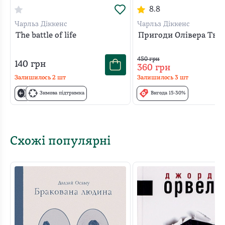
8.8
Чарльз Діккенс
Чарльз Діккенс
The battle of life
Пригоди Олівера Твіс
450
грн
140
грн
360
грн
Залишилось
2
шт
Залишилось
3
шт
Зимова підтримка
Вигода 15-30%
Схожі популярні