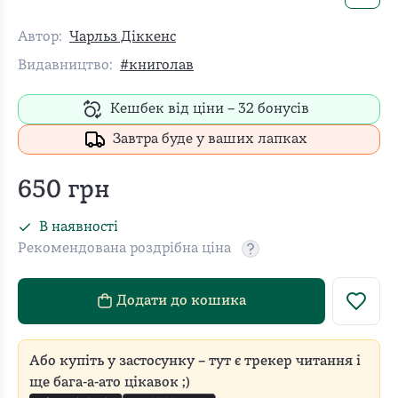
Автор:
Чарльз Діккенс
Видавництво:
#книголав
Кешбек від ціни –
32
бонусів
Завтра буде у ваших лапках
650
грн
В наявності
Рекомендована роздрібна ціна
Рекомендовану роздріб
Додати до кошика
Або купіть у застосунку – тут є трекер читання і
ще бага-а-ато цікавок ;)