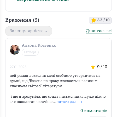
Враження (
3
)
8.3
/ 10
Дивитись всі
За популярністю
Альона Костенко
Експерт
9
/ 10
27.01.2025
цей роман дозволив мені особисто утвердитись на 
думці, що Діккенс по праву вважається великим 
класиком світової літератури.

 і ще я зрозуміла, що стиль письменника дуже ніжно, 
але наполегливо зачіпає...
читати далі →
0
коментарів