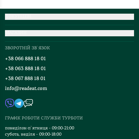
ПОКУПЦЕВІ
Партнерство
МАГАЗИН
Доставка та оплата
Про нас
Міжнародна доставка
ЗВОРОТНІЙ ЗВ`ЯЗОК
Добірки
Правила повернення
+38 066 888 18 01
Блог
Програма лояльності
+38 063 888 18 01
Події
Вакансії
+38 067 888 18 01
Книгарні
FAQ
info@readeat.com
Контакти
Мапа сайту
Автори
Видавництва
ГРАФІК РОБОТИ СЛУЖБИ ТУРБОТИ
Відгуки та оцінка RDT
понеділок-п`ятниця - 09:00-21:00
субота, неділя - 09:00-18:00