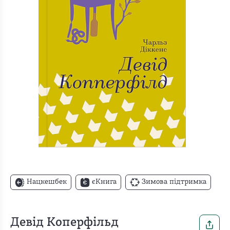
Нацкешбек
єКнига
Зимова підтримка
Девід Коперфільд