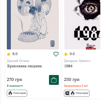
8.6
9.6
Дадзай Осаму
Джордж Орвелл
Бракована людина
1984
270
грн
250
грн
В наявності
Залишилось
5
шт
Популярне
Популярне