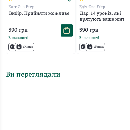
Едіт Єва Еґер
Едіт Єва Еґер
Вибір. Прийняти можливе
Дар. 14 уроків, які
врятують ваше життя
590
грн
590
грн
В наявності
В наявності
єКнига
єКнига
Ви переглядали