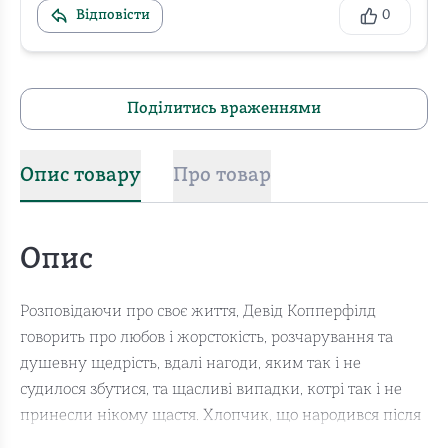
Відповісти
0
Поділитись враженнями
Опис товару
Про товар
Опис
Розповідаючи про своє життя, Девід Копперфілд
говорить про любов і жорстокість, розчарування та
душевну щедрість, вдалі нагоди, яким так і не
судилося збутися, та щасливі випадки, котрі так і не
принесли нікому щастя. Хлопчик, що народився після
смерті батька в любові простої, але щирої жінки, виріс