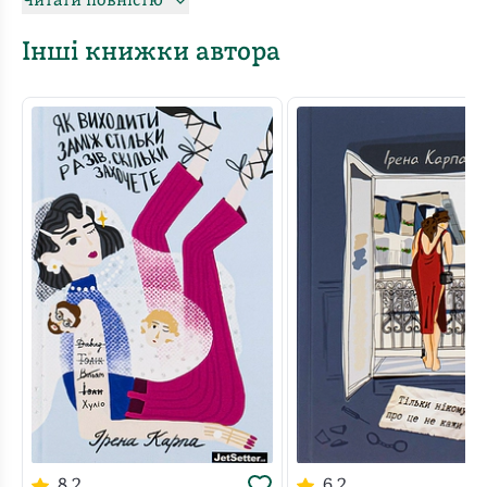
Читати повністю
бомблять!». АТОвець Атрей залишає мирний
Амстердам, щоб знову захищати Україну. А школярка
Інші книжки автора
Матільда з Бургундії зустрічає дивного чоловіка, що
винаймає будинок над озером у її родичів. Щирість і
таємниці, радість і біль, дружба, кохання і втрати —
намагання знайти й зберегти себе у вирі подій. А
може, таки зустрітися на вітряному пляжі.
8.2
6.2