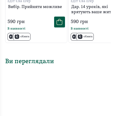
Едіт Єва Еґер
Едіт Єва Еґер
Вибір. Прийняти можливе
Дар. 14 уроків, які
врятують ваше життя
590
грн
590
грн
В наявності
В наявності
єКнига
єКнига
Ви переглядали