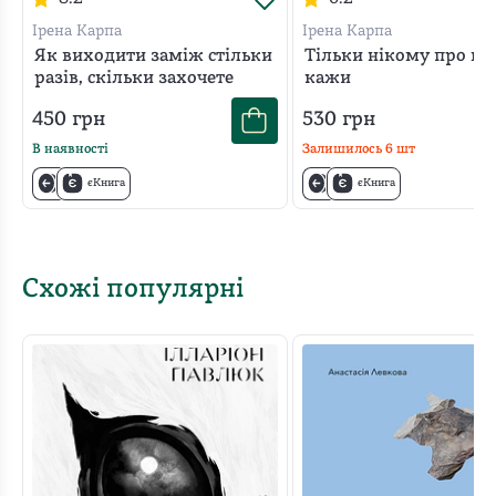
Ірена Карпа
Ірена Карпа
Як виходити заміж стільки
Тільки нікому про це
разів, скільки захочете
кажи
450
грн
530
грн
В наявності
Залишилось
6
шт
єКнига
єКнига
Схожі популярні