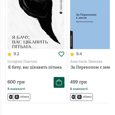
9.2
9.4
Ілларіон Павлюк
Анастасія Левкова
Я бачу, вас цікавить пітьма
За Перекопом є земля
600
грн
499
грн
В наявності
В наявності
єКнига
єКнига