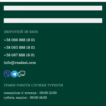
ПОКУПЦЕВІ
Партнерство
МАГАЗИН
Доставка та оплата
Про нас
Міжнародна доставка
ЗВОРОТНІЙ ЗВ`ЯЗОК
Добірки
Правила повернення
+38 066 888 18 01
Блог
Програма лояльності
+38 063 888 18 01
Події
Вакансії
+38 067 888 18 01
Книгарні
FAQ
info@readeat.com
Контакти
Мапа сайту
Автори
Видавництва
ГРАФІК РОБОТИ СЛУЖБИ ТУРБОТИ
Відгуки та оцінка RDT
понеділок-п`ятниця - 09:00-21:00
субота, неділя - 09:00-18:00