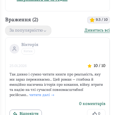
Враження (
2
)
9.5
/ 10
Дивитись всі
За популярністю
Вікторія
Котик
10
/ 10
25.01.2026
Так дивно і сумно читати книги про реальність, яку 
ми зараз переживаємо... Цей роман — глибока й 
емоційно насичена історія про кохання, війну, втрати 
та надію на тлі сучасної повномасштабної 
російсько...
читати далі →
0
коментарів
Відповісти
0