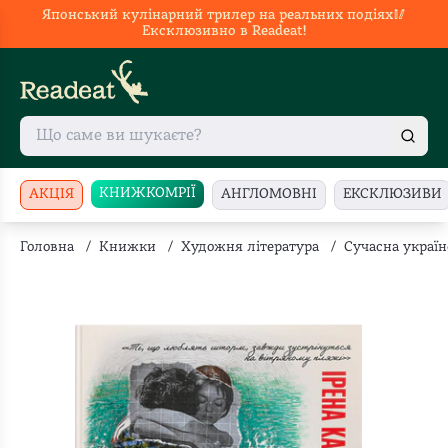
Японський кулінарний трилер на реальних подіях🥢
Ексклюзивно в Readeat!
КНИЖКОМРІЇ
АКЦІЯ
АНГЛОМОВНІ
ЕКСКЛЮЗИВИ
Головна
/
Книжки
/
Художня література
/
Сучасна україн