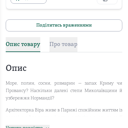
Поділитись враженнями
Опис товару
Про товар
Опис
Море, полин, сосни, розмарин — запах Криму чи
Провансу? Наскільки далекі степи Миколаївщини й
узбережжя Нормандії?
Архітекторка Віра живе в Парижі спокійним життям із
чоловіком-французом і дочкою-підліткою, аж поки її
не будить дзвінок: «Ти що, спиш?! Там Київ і Харків