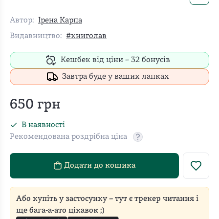
Автор:
Ірена Карпа
Видавництво:
#книголав
Кешбек від ціни –
32
бонусів
Завтра буде у ваших лапках
650
грн
В наявності
Рекомендована роздрібна ціна
Рекомендовану роздріб
Додати до кошика
Або купіть у застосунку – тут є трекер читання і
ще бага-а-ато цікавок ;)