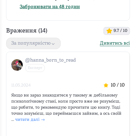
Забронювати на 48 годин
Враження (
14
)
9.7
/ 10
Дивитись всі
За популярністю
@hanna_born_to_read
Експерт
10
/ 10
11.05.2024
Якщо ви зараз знаходитеся у такому ж дебільному 
психологічному стані, коли просто вже не розумієш, 
що робити, то рекомендую прочитати цю книгу. Тоді 
точно зозумієш, що переймаєшся зайвим, а ось своїй 
...
читати далі →