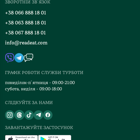
ЗВОРОТНІЙ ЗВ`ЯЗОК
Добірки
Правила повернення
+38 066 888 18 01
Блог
Програма лояльності
+38 063 888 18 01
Події
Вакансії
+38 067 888 18 01
Книгарні
FAQ
info@readeat.com
Контакти
Мапа сайту
Автори
Видавництва
ГРАФІК РОБОТИ СЛУЖБИ ТУРБОТИ
Відгуки та оцінка RDT
понеділок-п`ятниця - 09:00-21:00
субота, неділя - 09:00-18:00
СЛІДКУЙТЕ ЗА НАМИ
ЗАВАНТАЖУЙТЕ ЗАСТОСУНОК