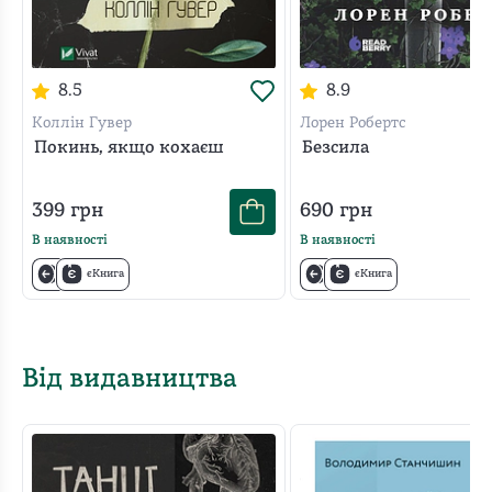
8.5
8.9
Коллін Гувер
Лорен Робертс
Покинь, якщо кохаєш
Безсила
399
грн
690
грн
В наявності
В наявності
єКнига
єКнига
Від видавництва