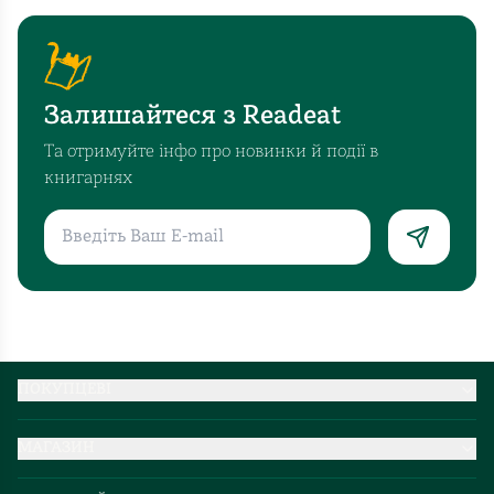
Залишайтеся з Readeat
Та отримуйте інфо про новинки й події в
книгарнях
ПОКУПЦЕВІ
Партнерство
МАГАЗИН
Доставка та оплата
Про нас
Міжнародна доставка