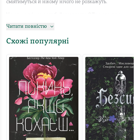
сміятимуться й нікому нічого не розкажуть.
У медицині немає табуйованих тем? Так, але при
цьому поскаржитися на проблеми із серцем людям
Читати повністю
зазвичай простіше, ніж на свою попу. Тому, замість
планової роботи, проктологам часто доводиться ставати
Схожі популярні
учасниками екстрених операцій.
Лікарка Анастасія Пристая переконана: люди не
повинні страждати через сором.
У книжці Анастасія відверто розповідає про все: нічні
чергування, втрати й погрози, операції, помилки та
складні діагнози. Проте ця книжка — не енциклопедія.
Це вікно, крізь яке можна зазирнути за лаштунки
звичайних хірургічних буднів.