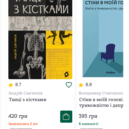
8.7
8.8
Андрій Сем'янків
Володимир Станчишин
Танці з кістками
Стіни в моїй голові. 
тривожністю і депрес
420
грн
395
грн
Залишилось
2
шт
В наявності