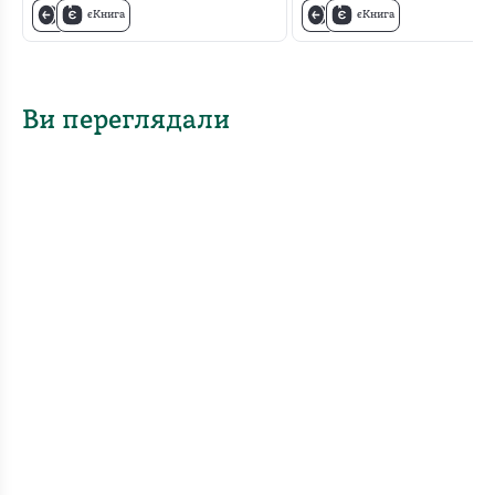
єКнига
єКнига
Ви переглядали