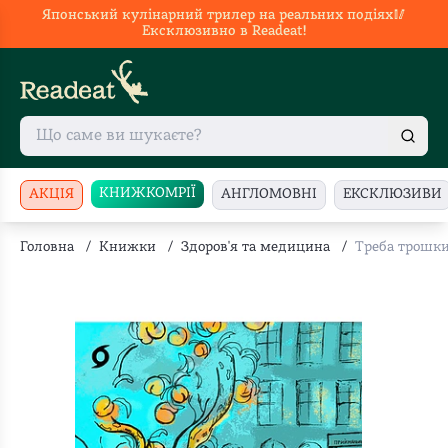
Японський кулінарний трилер на реальних подіях🥢
Ексклюзивно в Readeat!
КНИЖКОМРІЇ
АКЦІЯ
АНГЛОМОВНІ
ЕКСКЛЮЗИВИ
Головна
/
Книжки
/
Здоров'я та медицина
/
Треба трошки