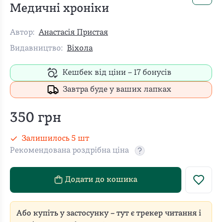
Медичні хроніки
Автор:
Анастасія Пристая
Видавництво:
Віхола
Кешбек від ціни –
17
бонусів
Завтра буде у ваших лапках
350
грн
Залишилось
5
шт
Рекомендована роздрібна ціна
Рекомендовану роздріб
Додати до кошика
Або купіть у застосунку – тут є трекер читання і