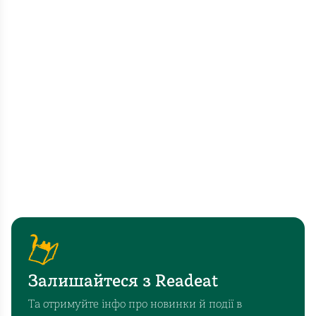
формою лестощів, в цьому разі Шлях до Північної
Європи також йшлося про приєднання до глобальної
системи матеріальної культури, яка тепер поєднувала
Північне море з Індійським і Тихим океанами.
Залишайтеся з Readeat
Та отримуйте інфо про новинки й події в