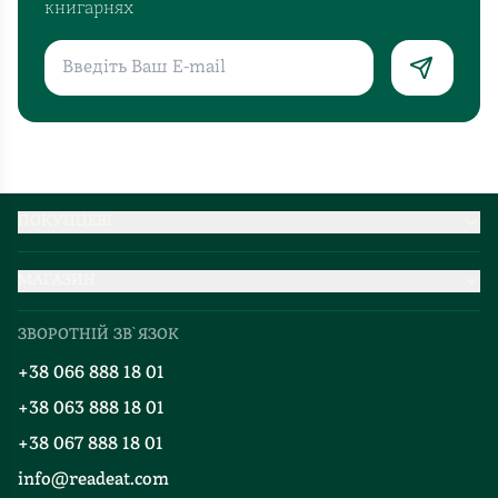
книгарнях
ПОКУПЦЕВІ
Партнерство
МАГАЗИН
Доставка та оплата
Про нас
Міжнародна доставка
ЗВОРОТНІЙ ЗВ`ЯЗОК
Добірки
Правила повернення
+38 066 888 18 01
Блог
Програма лояльності
+38 063 888 18 01
Події
Вакансії
+38 067 888 18 01
Книгарні
FAQ
info@readeat.com
Контакти
Мапа сайту