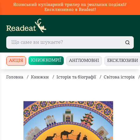
Японський кулінарний трилер на реальних подіях🥢
Ексклюзивно в Readeat!
КНИЖКОМРІЇ
АКЦІЯ
АНГЛОМОВНІ
ЕКСКЛЮЗИВИ
Головна
/
Книжки
/
Історія та біографії
/
Світова історія
/