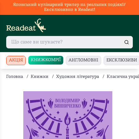
Японський кулінарний трилер на реальних подіях🥢
Ексклюзивно в Readeat!
КНИЖКОМРІЇ
АКЦІЯ
АНГЛОМОВНІ
ЕКСКЛЮЗИВИ
Головна
/
Книжки
/
Художня література
/
Класична украї