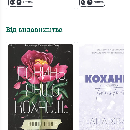
єКнига
єКнига
Від видавництва