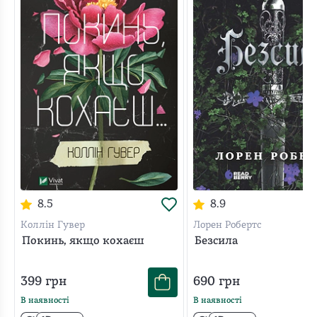
8.5
8.9
Коллін Гувер
Лорен Робертс
Покинь, якщо кохаєш
Безсила
399
грн
690
грн
В наявності
В наявності