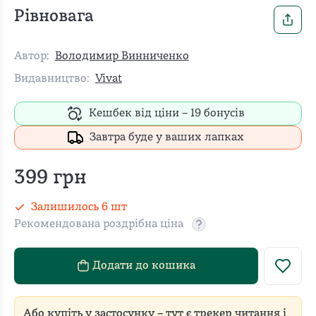
Рівновага
Автор:
Володимир Винниченко
Видавництво:
Vivat
Кешбек від ціни –
19
бонусів
Завтра буде у ваших лапках
399
грн
Залишилось
6
шт
Рекомендована роздрібна ціна
Рекомендовану роздріб
Додати до кошика
Або купіть у застосунку – тут є трекер читання і