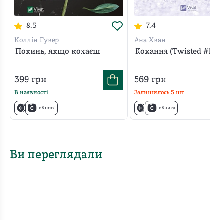
8.5
7.4
Коллін Гувер
Ана Хван
Покинь, якщо кохаєш
Кохання (Twisted #1)
399
грн
569
грн
В наявності
Залишилось
5
шт
єКнига
єКнига
Ви переглядали