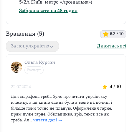
5/2А (Київ, метро «Арсенальна»)
Забронювати на 48 годин
Враження (
5
)
6.3
/ 10
Дивитись всі
За популярністю
Ольга Курсон
Експерт
4
/ 10
22.07.2024
Для марафона треба було прочитати українську 
класику, а ця книга єдина була в мене на полиці і 
більше поки точно не планую. Оформлення гарне, 
прям дуже гарне. Обкладинка, зріз, текст, все як 
треба. Ал...
читати далі →