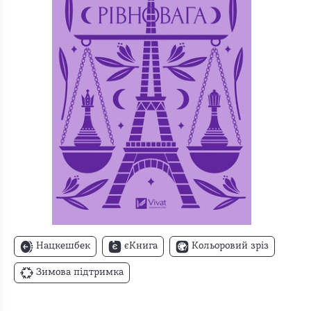
Нацкешбек
єКнига
Кольоровий зріз
Зимова підтримка