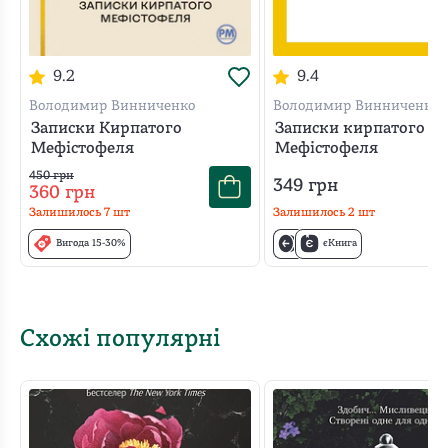
світовий контекст культури. «Геть від москви» —
думали наші творці вже тоді, й своєю творчістю
надихали освічену публіку думати, шукати нових
9.2
9.4
високих ідей і розповсюджувати їх серед мас.
Володимир Винниченко
Володимир Винниченко
Записки Кирпатого
Записки кирпатого
Мефістофеля
Мефістофеля
450
грн
349
грн
360
грн
Залишилось
7
шт
Залишилось
2
шт
Вигода 15-30%
єКнига
Схожі популярні