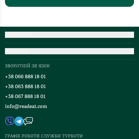
ПОКУПЦЕВІ
Партнерство
МАГАЗИН
Доставка та оплата
Про нас
Міжнародна доставка
ЗВОРОТНІЙ ЗВ`ЯЗОК
Добірки
Правила повернення
+38 066 888 18 01
Блог
Програма лояльності
+38 063 888 18 01
Події
Вакансії
+38 067 888 18 01
Книгарні
FAQ
info@readeat.com
Контакти
Мапа сайту
Автори
Видавництва
ГРАФІК РОБОТИ СЛУЖБИ ТУРБОТИ
Відгуки та оцінка RDT