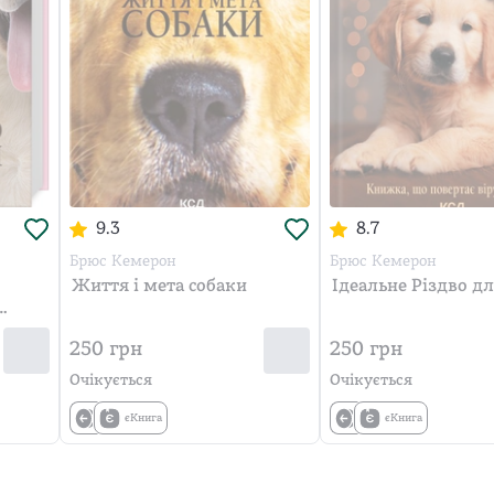
9.3
8.7
Брюс Кемерон
Брюс Кемерон
Життя і мета собаки
Ідеальне Різдво д
250
грн
250
грн
Очікується
Очікується
єКнига
єКнига