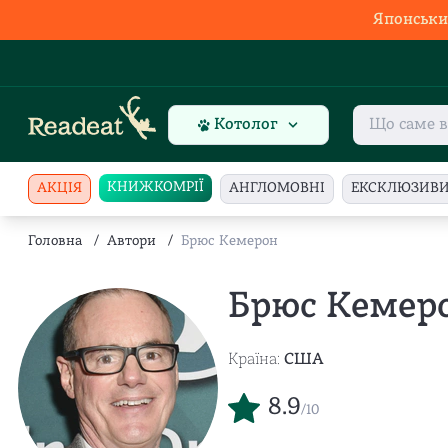
Японськи
Котолог
КНИЖКОМРІЇ
АКЦІЯ
АНГЛОМОВНІ
ЕКСКЛЮЗИВ
Головна
/
Автори
/
Брюс Кемерон
Брюс Кемер
Країна:
США
8.9
/10