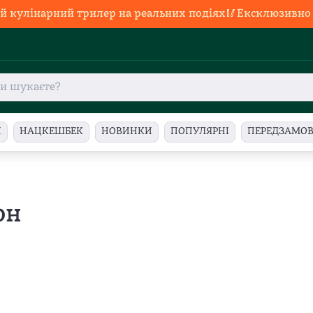
й кулінарний трилер на реальних подіях🥢Ексклюзивно в
И
НАЦКЕШБЕК
НОВИНКИ
ПОПУЛЯРНІ
ПЕРЕДЗАМО
он