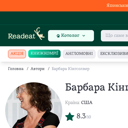
Японськи
Котолог
КНИЖКОМРІЇ
АКЦІЯ
АНГЛОМОВНІ
ЕКСКЛЮЗИВ
Головна
/
Автори
/
Барбара Кінгсолвер
Барбара Кін
Країна:
США
8.3
/10