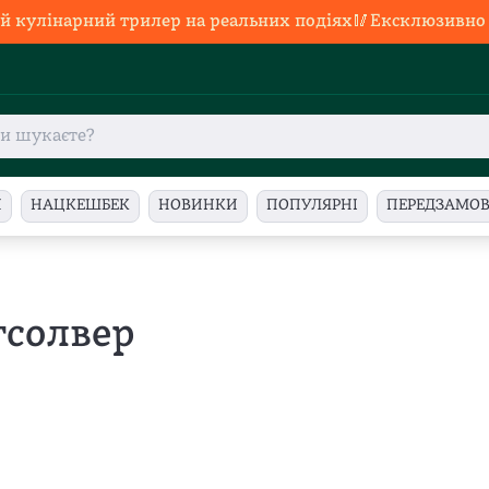
й кулінарний трилер на реальних подіях🥢Ексклюзивно в
И
НАЦКЕШБЕК
НОВИНКИ
ПОПУЛЯРНІ
ПЕРЕДЗАМО
гсолвер