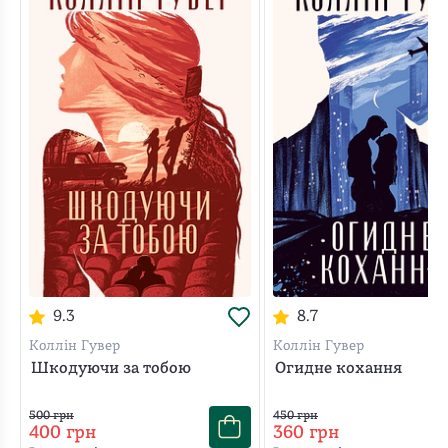
9.3
8.7
Коллін Гувер
Коллін Гувер
Шкодуючи за тобою
Огидне кохання
500
грн
450
грн
400
грн
360
грн