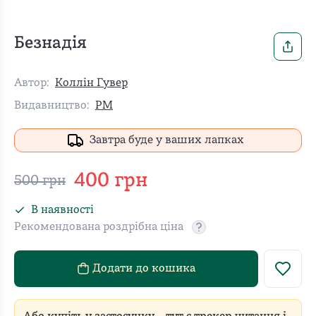
Безнадія
Автор:
Коллін Гувер
Видавництво:
РМ
Завтра буде у ваших лапках
400
грн
500
грн
В наявності
Рекомендована роздрібна ціна
Рекомендовану роздріб
Додати до кошика