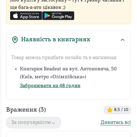
Або купіть у застосунку – тут є трекер читання і
ще бага-а-ато цікавок ;)
Наявність в книгарнях
Товар можна придбати онлайн та в магазинах:
Книгарня Readeat на вул. Антоновича, 50
(Київ, метро «Олімпійська»)
Забронювати на 48 годин
Враження (
3
)
8.5
/ 10
Дивитись всі
За популярністю