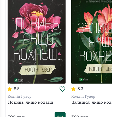
Скай намагається триматися на відстані, бо розуміє, що
від Голдера будуть самі проблеми, але він наполегливо
хоче познайомитися ближче. Під його невпинним
натиском дівчина зрештою здається. І швидко з’ясовує:
Голдер — зовсім не той, за кого себе видавав. А коли
таємниці, які він приховував, нарешті розкриваються,
життя Скай повністю змінюється — раз і назавжди.
8.5
8.3
Коллін Гувер
Коллін Гувер
Покинь, якщо кохаєш
Залишся, якщо кохає