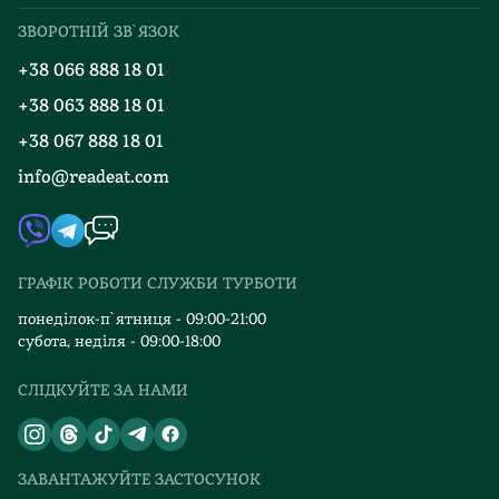
Про нас
Міжнародна доставка
ЗВОРОТНІЙ ЗВ`ЯЗОК
Добірки
Правила повернення
+38 066 888 18 01
Блог
Програма лояльності
+38 063 888 18 01
Події
Вакансії
+38 067 888 18 01
Книгарні
FAQ
info@readeat.com
Контакти
Мапа сайту
Автори
Видавництва
ГРАФІК РОБОТИ СЛУЖБИ ТУРБОТИ
Відгуки та оцінка RDT
понеділок-п`ятниця - 09:00-21:00
субота, неділя - 09:00-18:00
СЛІДКУЙТЕ ЗА НАМИ
ЗАВАНТАЖУЙТЕ ЗАСТОСУНОК