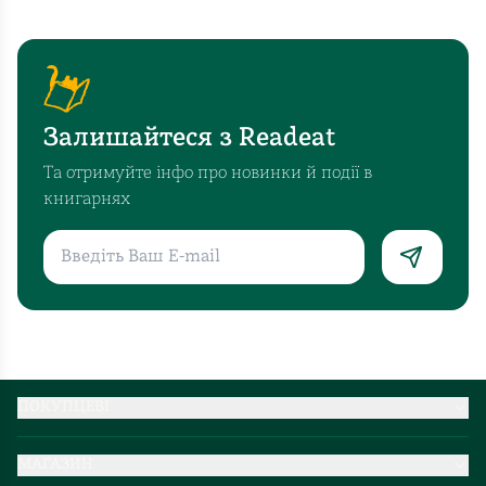
Залишайтеся з Readeat
Та отримуйте інфо про новинки й події в
книгарнях
ПОКУПЦЕВІ
Партнерство
МАГАЗИН
Доставка та оплата