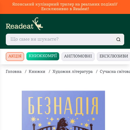
Японський кулінарний трилер на реальних подіях🥢
Ексклюзивно в Readeat!
КНИЖКОМРІЇ
АКЦІЯ
АНГЛОМОВНІ
ЕКСКЛЮЗИВИ
Головна
/
Книжки
/
Художня література
/
Сучасна світов