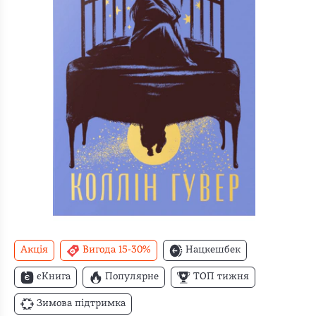
Акція
Вигода 15-30%
Нацкешбек
єКнига
Популярне
ТОП тижня
Зимова підтримка