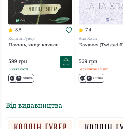
8.5
7.4
Коллін Гувер
Ана Хван
Покинь, якщо кохаєш
Кохання (Twisted #1)
399
грн
569
грн
В наявності
Залишилось
5
шт
єКнига
єКнига
Від видавництва