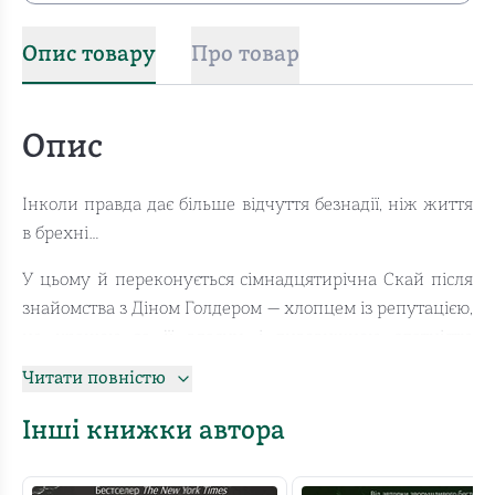
Опис товару
Про товар
Опис
Інколи правда дає більше відчуття безнадії, ніж життя
в брехні…
У цьому й переконується сімнадцятирічна Скай після
знайомства з Діном Голдером — хлопцем із репутацією,
не кращою за її власну, і дивовижною здатністю
викликати почуття, яких вона раніше ніколи не мала.
Читати повністю
Голдер лякає її, а водночас Скай нестерпно до нього
тягне — і все це після першої ж зустрічі. Охота до цього
Інші книжки автора
хлопця підіймає на поверхню спогади з її минулого,
які вона воліла б залишити на замку.