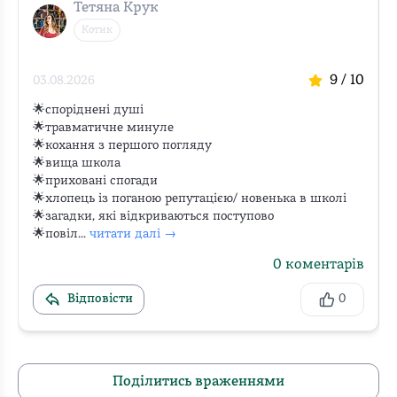
Тетяна Крук
Котик
9
/ 10
03.08.2026
🌟споріднені душі 

🌟травматичне минуле 

🌟кохання з першого погляду 

🌟вища школа 

🌟приховані спогади

🌟хлопець із поганою репутацією/ новенька в школі

🌟загадки, які відкриваються поступово

🌟повіл...
читати далі →
0
коментарів
Відповісти
0
Поділитись враженнями