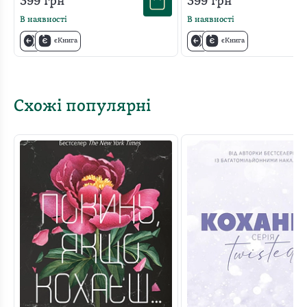
399
грн
399
грн
В наявності
В наявності
єКнига
єКнига
Схожі популярні