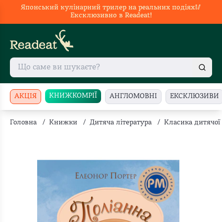
Японський кулінарний трилер на реальних подіях🥢
Ексклюзивно в Readeat!
КНИЖКОМРІЇ
АКЦІЯ
АНГЛОМОВНІ
ЕКСКЛЮЗИВИ
Головна
/
Книжки
/
Дитяча література
/
Класика дитячої