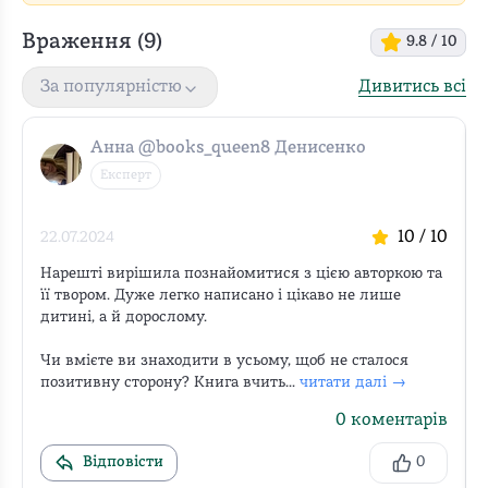
Враження (
9
)
9.8
/ 10
Дивитись всі
За популярністю
Анна @books_queen8 Денисенко
Експерт
10
/ 10
22.07.2024
Нарешті вирішила познайомитися з цією авторкою та 
її твором. Дуже легко написано і цікаво не лише 
дитині, а й дорослому.

Чи вмієте ви знаходити в усьому, щоб не сталося 
позитивну сторону? Книга вчить...
читати далі →
0
коментарів
Відповісти
0