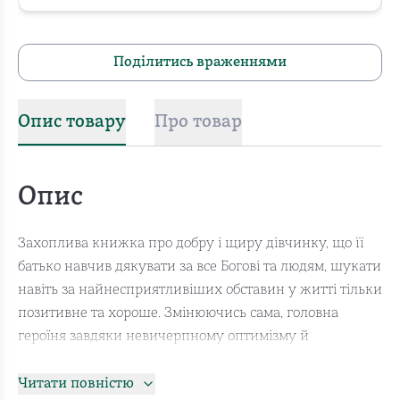
Поділитись враженнями
Опис товару
Про товар
Опис
Захоплива книжка про добру і щиру дівчинку, що її
батько навчив дякувати за все Богові та людям, шукати
навіть за найнесприятливіших обставин у житті тільки
позитивне та хороше. Змінюючись сама, головна
героїня завдяки невичерпному оптимізму й
життєрадісності змінює довкола себе і людей, і світ.
Цікавий твір — на всі часи.
Читати повністю