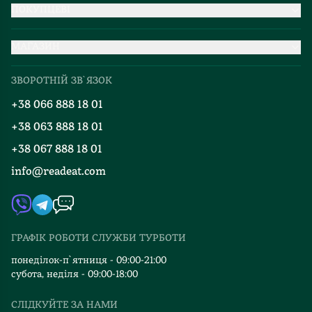
ПОКУПЦЕВІ
Партнерство
МАГАЗИН
Доставка та оплата
Про нас
Міжнародна доставка
ЗВОРОТНІЙ ЗВ`ЯЗОК
Добірки
Правила повернення
+38 066 888 18 01
Блог
Програма лояльності
+38 063 888 18 01
Події
Вакансії
+38 067 888 18 01
Книгарні
FAQ
info@readeat.com
Контакти
Мапа сайту
Автори
Видавництва
ГРАФІК РОБОТИ СЛУЖБИ ТУРБОТИ
Відгуки та оцінка RDT
понеділок-п`ятниця - 09:00-21:00
субота, неділя - 09:00-18:00
СЛІДКУЙТЕ ЗА НАМИ