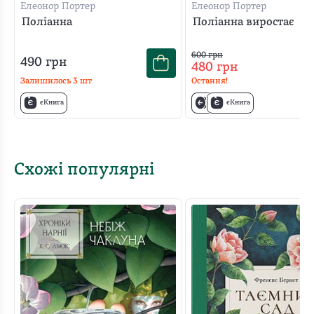
Елеонор Портер
Елеонор Портер
Поліанна
Поліанна виростає
600
грн
490
грн
480
грн
Залишилось
3
шт
Остання!
єКнига
єКнига
Схожі популярні