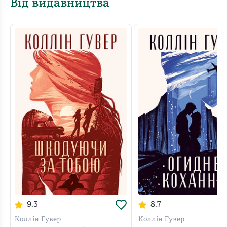
Від видавництва
9.3
8.7
Коллін Гувер
Коллін Гувер