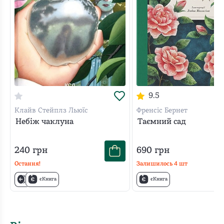
9.5
Клайв Стейплз Льюїс
Френсіс Бернет
Небіж чаклуна
Таємний сад
240
грн
690
грн
Остання!
Залишилось
4
шт
єКнига
єКнига