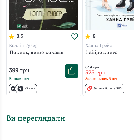
8.5
8
Коллін Гувер
Ханна Ґрейс
Покинь, якщо кохаєш
І зійде крига
649
грн
399
грн
325
грн
В наявності
Залишилось
5
шт
єКнига
Вигода більше 30%
Ви переглядали