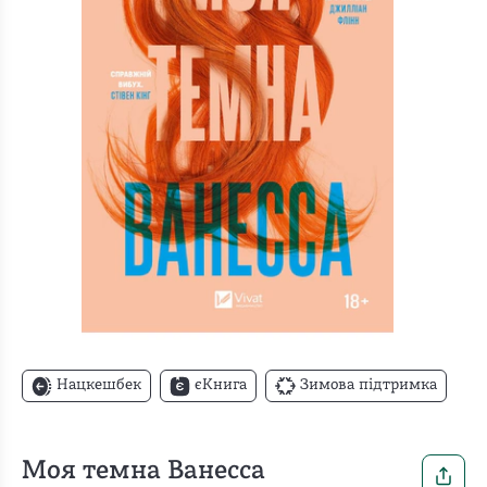
Нацкешбек
єКнига
Зимова підтримка
Моя темна Ванесса