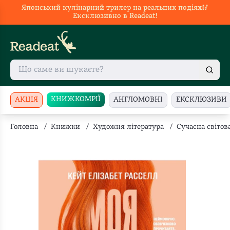
Японський кулінарний трилер на реальних подіях🥢
Ексклюзивно в Readeat!
КНИЖКОМРІЇ
АКЦІЯ
АНГЛОМОВНІ
ЕКСКЛЮЗИВИ
Головна
/
Книжки
/
Художня література
/
Сучасна світов