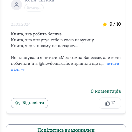
Юлія ЧитаКа
Експерт
9
/ 10
21.03.2024
Книга, яка робить боляче...

Книга, яка вплутує тебе в свою павутину...

Книга, яку я нікому не пораджу...

Не планувала я читати «Моя темна Ванесса», але коли 
побачили її в @nevdoma.cafe, вирішила що ц...
читати 
далі →
0
коментарів
Відповісти
17
Поділитись враженнями