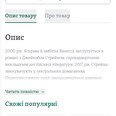
Опис товару
Про товар
Опис
2000 рік. Яскрава й амбітна Ванесса заплутується в
романі з Джейкобом Стрейном, сорокадворічним
викладачем англійської літератури. 2017 рік. Стрейна
звинувачують у сексуальних домаганнях.
Переосмислюючи події сімнадцятирічної давнини,
Ванесса розривається між минулим і теперішнім. У її
свідомості тісно переплітаються спогади і травми
Читати повністю
дорослої жінки із хвилюваннями дівчини-підлітка.
Схожі популярні
Вона має вирішити: то було кохання чи її просто
використали? Еротичний захват чи нездоровий потяг?