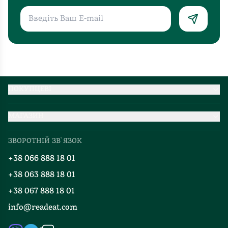
ПОКУПЦЕВІ
Партнерство
МАГАЗИН
Доставка та оплата
Про нас
Міжнародна доставка
ЗВОРОТНІЙ ЗВ`ЯЗОК
Добірки
Правила повернення
+38 066 888 18 01
Блог
Програма лояльності
+38 063 888 18 01
Події
Вакансії
+38 067 888 18 01
Книгарні
FAQ
info@readeat.com
Контакти
Мапа сайту
Автори