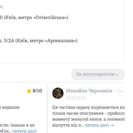
х:
0 (Київ, метро «Олімпійська»)
х, 5/2А (Київ, метро «Арсенальна»)
За популярністю
8
/10
Михайло Черепахін
Котик
29.08.2025
і вирішив 
Ця частина одразу відрізняється від ми
тільки часом описування - пройшло вже
моменту минулої книги, а головний гер
стю. Інакше я не 
відчуття від п...
читати далі →
ʼєк...
читати далі 