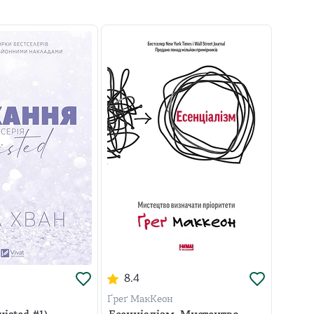
8.4
Ґреґ МакКеон