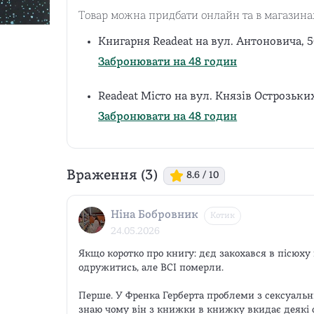
Товар можна придбати онлайн та в магазина
Книгарня Readeat на вул. Антоновича, 5
Забронювати на 48 годин
Readeat Місто на вул. Князів Острозьки
Забронювати на 48 годин
Враження (
3
)
8.6
/ 10
Ніна Бобровник
Котик
24.05.2026
Якщо коротко про книгу: дєд закохався в пісюху 
одружитись, але ВСІ померли.

Перше. У Френка Герберта проблеми з сексуальні
знаю чому він з книжки в книжку вкидає деякі об