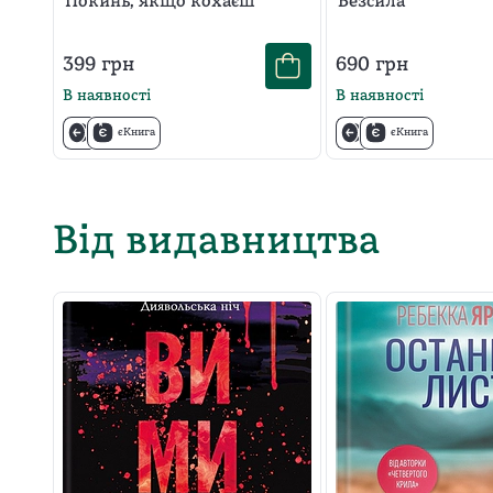
Покинь, якщо кохаєш
Безсила
399
грн
690
грн
В наявності
В наявності
єКнига
єКнига
Від видавництва