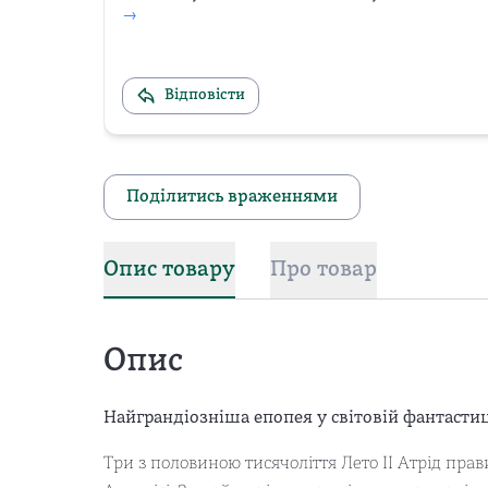
→
Відповісти
Поділитись враженнями
Опис товару
Про товар
Опис
Найграндіозніша епопея у світовій фантастиц
Три з половиною тисячоліття Лето ІІ Атрід пра