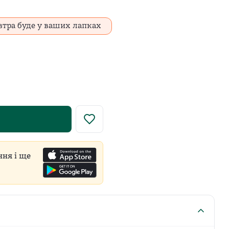
втра буде у ваших лапках
у роздрібну ціну встановлює виробник для всіх продавці
ння і ще