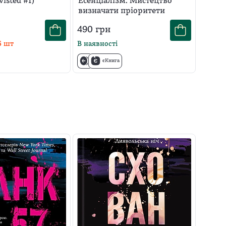
isted #1)
Есенціалізм. Мистецтво
визначати пріоритети
490
грн
5
шт
В наявності
єКнига