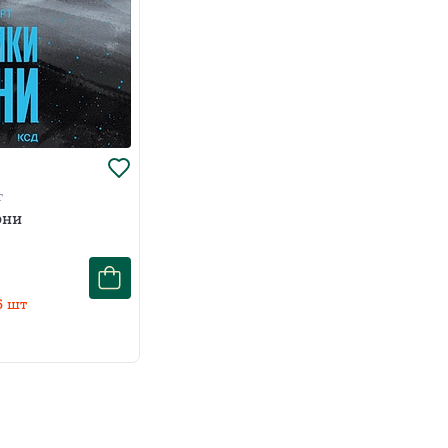
т
юни
6
шт