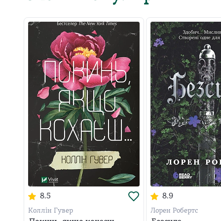
8.5
8.9
Коллін Гувер
Лорен Робертс