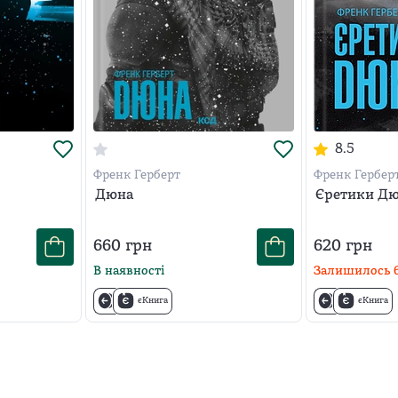
8.5
Френк Герберт
Френк Гербер
Дюна
Єретики Д
660
грн
620
грн
В наявності
Залишилось
єКнига
єКнига