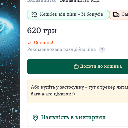
Видавництво:
Видавництво КСД
Кешбек від ціни –
31
бонусів
За
620
грн
Остання!
Рекомендована роздрібна ціна
Рекомендован
Додати до кошика
Або купіть у застосунку – тут є трекер чита
бага-а-ато цікавок ;)
Наявність в книгарнях