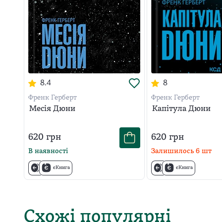
8.4
8
Френк Герберт
Френк Герберт
Месія Дюни
Капітула Дюни
620
грн
620
грн
В наявності
Залишилось
6
шт
єКнига
єКнига
Схожі популярні