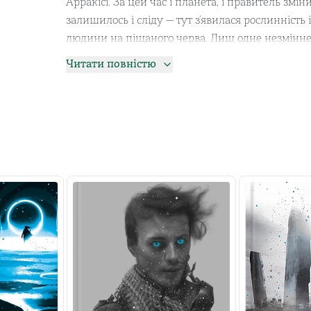
Арракісі. За цей час і планета, і правитель змі
залишилось і сліду — тут з’явилася рослинність
людини на піщаного черва. Лиш одне незмінне
Айдаго. В Імперії назріває небачене протистоя
Читати повністю
Миру Лето, готуються кинути виклик Владиці, а
Дункану доведеться вирішити, на чиєму він боці
Про автора:
Френк Герберт — автор масштабної фантастично
Перекладена десятками мов, вона здобула мільй
рейтингах навіть «Володаря перснів». Тепер це 
боротьбу і жагу до перемоги, про вірність і зрад