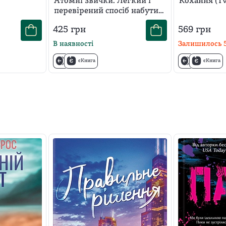
Атомні звички. Легкий і
Кохання (Tw
перевірений спосіб набути
корисних звичок і
425
грн
569
грн
позбутися звичок
шкідливих
В наявності
Залишилось
єКнига
єКнига