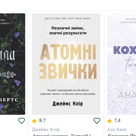
8.7
7.4
Джеймс Клір
Ана Хван