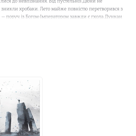
нилися до невпізнання. Від пустельної Дюни не
 і зникли хробаки. Лето майже повністю перетворився з
 — поруч із Богом-Імператором завжди є гхола Дункан
ння. Величезні сили, накопичені впродовж тривалого
 найзатятіші вороги є в його найближчому оточенні.
, а від його вибору залежатиме доля всього людства.
ї саги «Хроніки Дюни», яка давно вже стала культовою.
они шанувальників у всьому світі, обігнавши в
вже класична, еталонна сага, в якій ідеться про вічну
у, про ціну справедливості і вибір шляху.