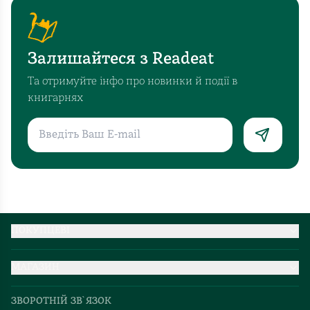
Залишайтеся з Readeat
Та отримуйте інфо про новинки й події в
книгарнях
ПОКУПЦЕВІ
Партнерство
МАГАЗИН
Доставка та оплата
Про нас
Міжнародна доставка
ЗВОРОТНІЙ ЗВ`ЯЗОК
Добірки