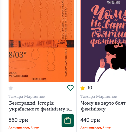
культури, зокрема список фільмів, рекомендованих до
перегляду, — це не підручник, а радше захопливий
довідник, що допоможе зорієнтуватися тим, для кого
ця тема нова, і впорядкувати свої знання читачам і
читачкам, які цікавляться питаннями гендеру.
10
Тамара Марценюк
Тамара Марценюк
Безстрашні. Історія
Чому не варто боятис
українського фемінізму в
фемінізму
інтерв’ю
560
грн
440
грн
Залишилось
5
шт
Залишилось
3
шт