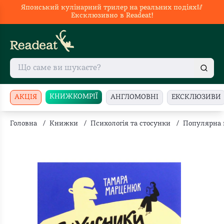
Японський кулінарний трилер на реальних подіях🥢
Ексклюзивно в Readeat!
КНИЖКОМРІЇ
АКЦІЯ
АНГЛОМОВНІ
ЕКСКЛЮЗИВИ
Головна
/
Книжки
/
Психологія та стосунки
/
Популярна 