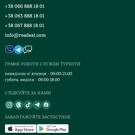
Правила повернення
+38 066 888 18 01
Блог
Програма лояльності
+38 063 888 18 01
Події
Вакансії
+38 067 888 18 01
Книгарні
FAQ
info@readeat.com
Контакти
Мапа сайту
Автори
Видавництва
ГРАФІК РОБОТИ СЛУЖБИ ТУРБОТИ
Відгуки та оцінка RDT
понеділок-п`ятниця - 09:00-21:00
субота, неділя - 09:00-18:00
СЛІДКУЙТЕ ЗА НАМИ
ЗАВАНТАЖУЙТЕ ЗАСТОСУНОК