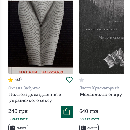
6.9
Оксана Забужко
Ласло Краснагоркай
Польові дослідження з
Меланхолія опору
українського сексу
240
грн
640
грн
В наявності
В наявності
єКнига
єКнига