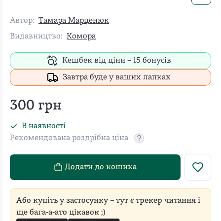
Автор:
Тамара Марценюк
Видавництво:
Комора
Кешбек від ціни –
15
бонусів
Завтра буде у ваших лапках
300
грн
В наявності
Рекомендована роздрібна ціна
Рекомендовану роздріб
Додати до кошика
Або купіть у застосунку – тут є трекер читання і
ще бага-а-ато цікавок ;)