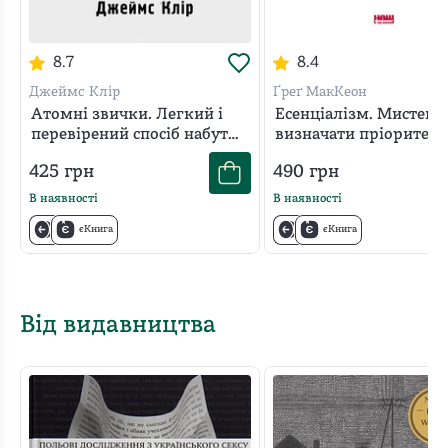
8.7
8.4
Джеймс Клір
Ґреґ МакКеон
Атомні звички. Легкий і
Есенціалізм. Мистецт
перевірений спосіб набути
визначати пріоритети
корисних звичок і
425
грн
490
грн
позбутися звичок
шкідливих
В наявності
В наявності
єКнига
єКнига
Від видавництва