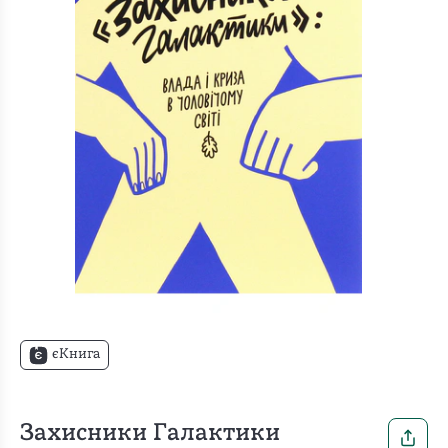
єКнига
Захисники Галактики