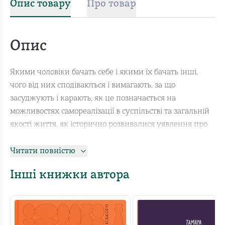
Опис товару
Про товар
Опис
Якими чоловіки бачать себе і якими їх бачать інші,
чого від них сподіваються і вимагають, за що
засуджують і карають, як це позначається на
можливостях самореалізації в суспільстві та загальній
якості життя, як історично розвивалися уявлення про
маскулінність і чому нині можемо говорити про кризу
маскулінності — Тамара Марценюк пропонує відповіді
Читати повністю
на ці та багато інших запитань, спираючись на
Інші книжки автора
широку джерельну основу та власну дослідницьку
роботу.
Попри строгу систему викладу та численні посилання
— як на академічні праці, так і на приклади з масової