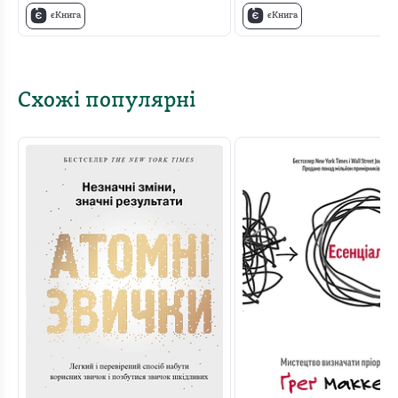
єКнига
єКнига
Схожі популярні