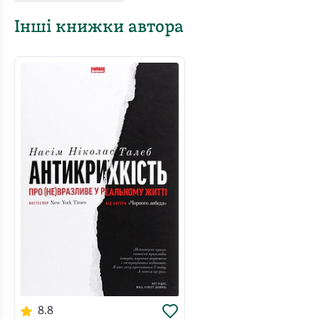
Інші книжки автора
Наше життя — сума постійних несподіванок, малих
або великих. Пригадайте, тільки за останні п'ять років
у світі трапилося чимало подій, яких ми й уявити собі
не могли.
8.8