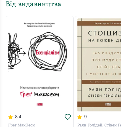
Від видавництва
8.4
9
Ґреґ МакКеон
Раян Голідей, Стівен Ген