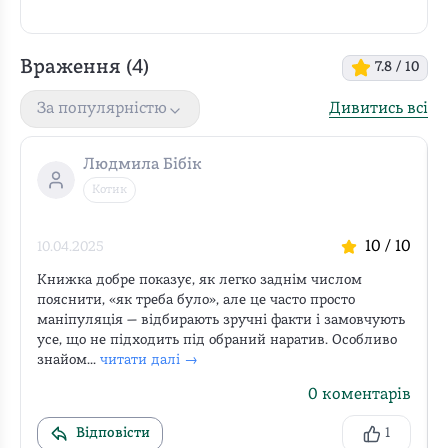
Враження (
4
)
7.8
/ 10
Дивитись всі
За популярністю
Людмила Бібік
Котик
10
/ 10
10.04.2025
Книжка добре показує, як легко заднім числом 
пояснити, «як треба було», але це часто просто 
маніпуляція — відбирають зручні факти і замовчують 
усе, що не підходить під обраний наратив. Особливо 
знайом...
читати далі →
0
коментарів
Відповісти
1