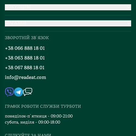
ПОКУПЦЕВІ
Партнерство
МАГАЗИН
Доставка та оплата
Про нас
Міжнародна доставка
ЗВОРОТНІЙ ЗВ`ЯЗОК
Добірки
Правила повернення
+38 066 888 18 01
Блог
Програма лояльності
+38 063 888 18 01
Події
Вакансії
+38 067 888 18 01
Книгарні
FAQ
info@readeat.com
Контакти
Мапа сайту
Автори
Видавництва
ГРАФІК РОБОТИ СЛУЖБИ ТУРБОТИ
Відгуки та оцінка RDT
понеділок-п`ятниця - 09:00-21:00
субота, неділя - 09:00-18:00
СЛІДКУЙТЕ ЗА НАМИ