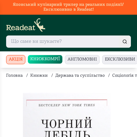
Японський кулінарний трилер на реальних подіях🥢
Ексклюзивно в Readeat!
КНИЖКОМРІЇ
АКЦІЯ
АНГЛОМОВНІ
ЕКСКЛЮЗИВИ
Головна
/
Книжки
/
Держава та суспільство
/
Соціологія 