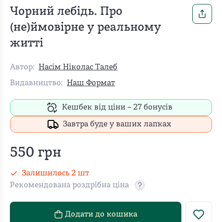
Чорний лебідь. Про
(не)ймовірне у реальному
житті
Автор:
Насім Ніколас Талеб
Видавництво:
Наш Формат
Кешбек від ціни –
27
бонусів
Завтра буде у ваших лапках
550
грн
Залишилось
2
шт
Рекомендована роздрібна ціна
Рекомендовану роздріб
Додати до кошика