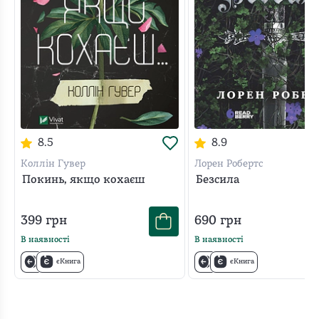
Чому варто прочитати?
Входить до 12 найвпливовіших книжок,
написаних після Другої світової війни, за версією
Sunday Times.
Книжку перекладено 32 мовами світу.
Книга-одкровення, у якій Насім Талеб пояснює
все, що ми знаємо про те, чого ми не знаємо.
8.5
8.9
Коллін Гувер
Лорен Робертс
Покинь, якщо кохаєш
Безсила
399
грн
690
грн
В наявності
В наявності
єКнига
єКнига