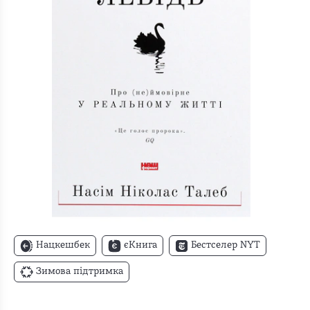
Нацкешбек
єКнига
Бестселер NYT
Зимова підтримка