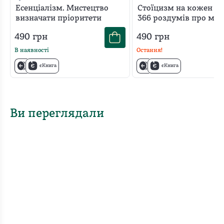
Есенціалізм. Мистецтво
Стоїцизм на кожен де
визначати пріоритети
366 роздумів про мудр
стійкість і мистецтво
490
грн
490
грн
В наявності
Остання!
єКнига
єКнига
Ви переглядали