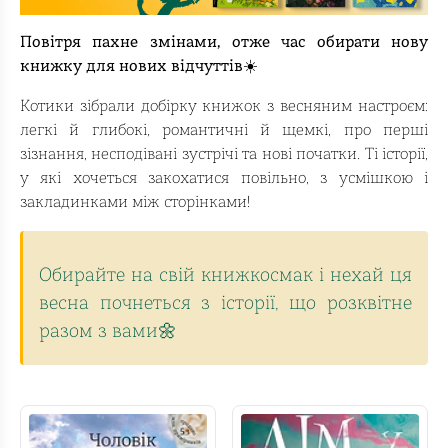
Повітря пахне змінами, отже час обирати нову
книжку для нових відчуттів☀️
Котики зібрали добірку книжок з весняним настроєм:
легкі й глибокі, романтичні й щемкі, про перші
зізнання, несподівані зустрічі та нові початки. Ті історії,
у які хочеться закохатися повільно, з усмішкою і
закладинками між сторінками!
Обирайте на свій книжкосмак і нехай ця
весна почнеться з історії, що розквітне
разом з вами🌼