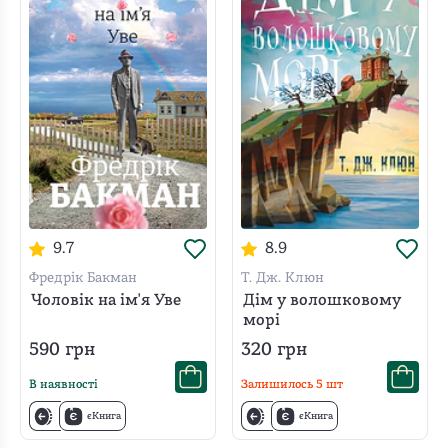
9.7
8.9
Фредрік Бакман
Т. Дж. Клюн
Чоловік на ім'я Уве
Дім у волошковому
морі
590
грн
320
грн
В наявності
Залишилось
5
шт
єКнига
єКнига