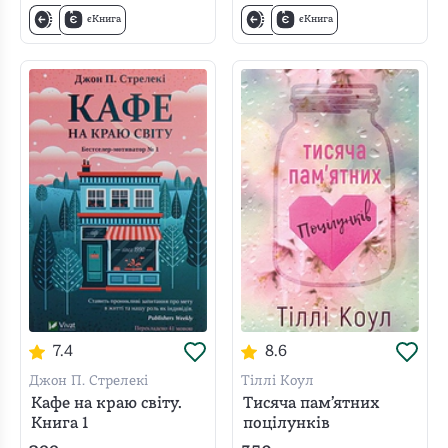
єКнига
єКнига
7.4
8.6
Джон П. Стрелекі
Тіллі Коул
Кафе на краю світу.
Тисяча пам’ятних
Книга 1
поцілунків