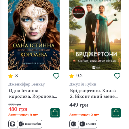
8
9.2
Дженніфер Бенкау
Джулія Куїнн
Одна Істинна
Бріджертони. Книга
королева. Коронована
2. Віконт який мене
зорями
кохав
449
грн
500
грн
480
грн
Залишилось
9
шт
Залишилось
2
шт
Нацкешбек
єКнига