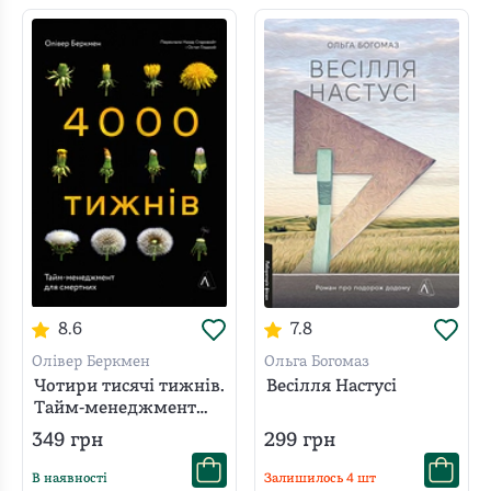
8.6
7.8
Олівер Беркмен
Ольга Богомаз
Чотири тисячі тижнів.
Весілля Настусі
Тайм-менеджмент
для смертних
349
грн
299
грн
В наявності
Залишилось
4
шт