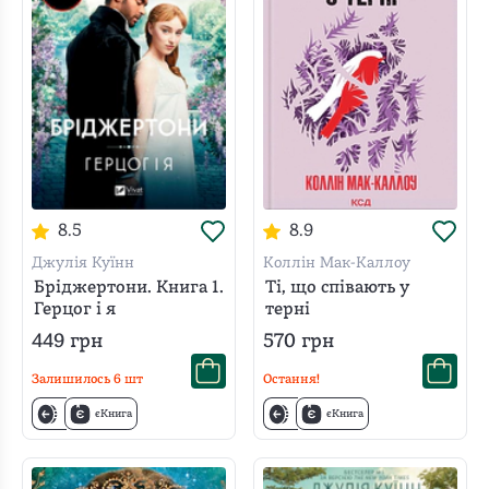
8.5
8.9
Джулія Куїнн
Коллін Мак-Каллоу
Бріджертони. Книга 1.
Ті, що співають у
Герцог і я
терні
449
грн
570
грн
Залишилось
6
шт
Остання!
єКнига
єКнига