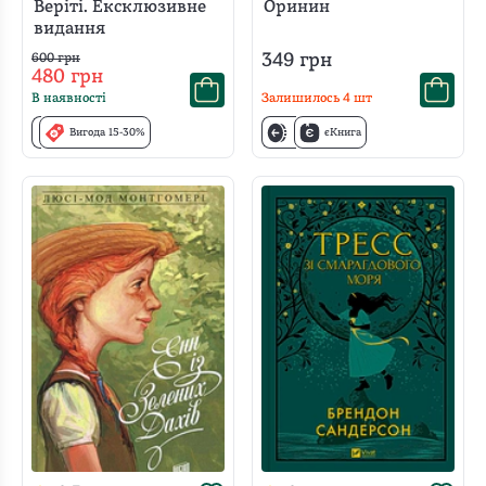
Веріті. Ексклюзивне
Оринин
видання
349
грн
600
грн
480
грн
В наявності
Залишилось
4
шт
Вигода 15-30%
єКнига