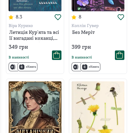
8.3
8
Віра Курико
Коллін Гувер
Летиція Кур'ята та всі
Без Меріт
її вигадані коханці,
яким вона збрехала
349
грн
399
грн
про свого батька
В наявності
В наявності
єКнига
єКнига