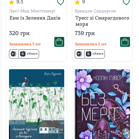
9.3
9
Люсі-Мод Монтгомері
Брендон Сандерсон
Енн із Зелених Дахів
Тресс зі Смарагдового
моря
320
грн
739
грн
Залишилось
5
шт
Залишилось
2
шт
єКнига
єКнига