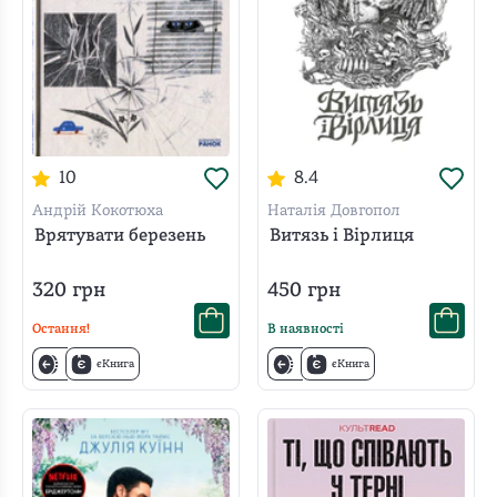
10
8.4
Андрій Кокотюха
Наталія Довгопол
Врятувати березень
Витязь і Вірлиця
320
грн
450
грн
Остання!
В наявності
єКнига
єКнига