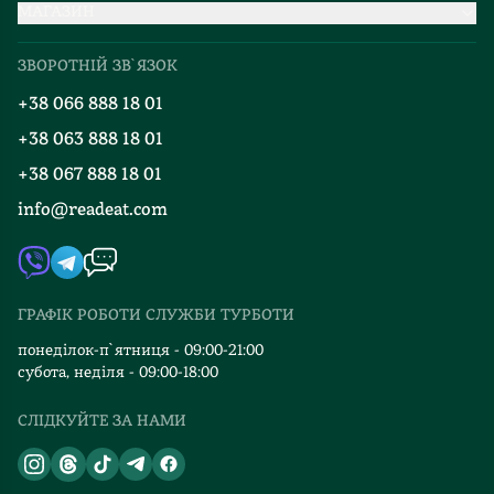
МАГАЗИН
Доставка та оплата
Про нас
Міжнародна доставка
ЗВОРОТНІЙ ЗВ`ЯЗОК
Добірки
Правила повернення
+38 066 888 18 01
Блог
Програма лояльності
+38 063 888 18 01
Події
Вакансії
+38 067 888 18 01
Книгарні
FAQ
info@readeat.com
Контакти
Мапа сайту
Автори
Видавництва
ГРАФІК РОБОТИ СЛУЖБИ ТУРБОТИ
Відгуки та оцінка RDT
понеділок-п`ятниця - 09:00-21:00
субота, неділя - 09:00-18:00
СЛІДКУЙТЕ ЗА НАМИ