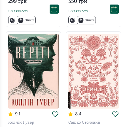
299
грн
350
грн
В наявності
В наявності
єКнига
єКнига
9.1
8.4
Коллін Гувер
Сашко Столовий