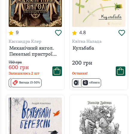
9
4.8
Кассандра Клер
Квітка Налада
Механічний янгол.
Кульбаба
Пекельні пристрої.
Книжка 1
200
грн
750
грн
600
грн
Залишилось
2
шт
Остання!
Вигода 15-30%
єКнига