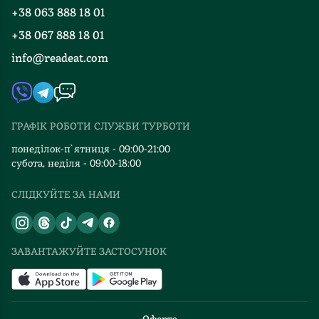
Програма лояльності
цього.
+38 063 888 18 01
Події
Вакансії
Та
+38 067 888 18 01
Книгарні
навіть
FAQ
info@readeat.com
століття.
Контакти
Мапа сайту
Неймовірне
Автори
видання,
Видавництва
яке
ГРАФІК РОБОТИ СЛУЖБИ ТУРБОТИ
варте
Відгуки та оцінка RDT
бути
понеділок-п`ятниця - 09:00-21:00
в
субота, неділя - 09:00-18:00
кожній
СЛІДКУЙТЕ ЗА НАМИ
домашній
бібліотеці,
доповнюють
красиві
ЗАВАНТАЖУЙТЕ ЗАСТОСУНОК
атмосферні
ілюстрації.
Недарма
наклад