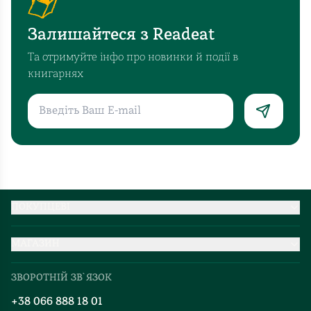
Калинців
історії.
мене
??
Залишайтеся з Readeat
вразило
до
Та отримуйте інфо про новинки й події в
глибини
книгарнях
душі.
Ворог
нищив
українські
сім'ї
не
з
2014
ПОКУПЦЕВІ
і
Партнерство
2022,
МАГАЗИН
Доставка та оплата
а
Про нас
Міжнародна доставка
десятки
ЗВОРОТНІЙ ЗВ`ЯЗОК
Добірки
років
Правила повернення
+38 066 888 18 01
до
Блог