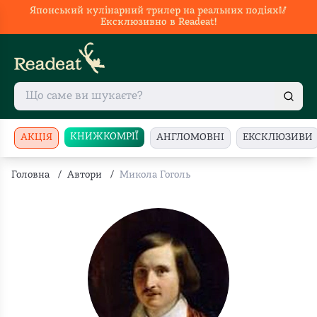
Японський кулінарний трилер на реальних подіях🥢
Ексклюзивно в Readeat!
КНИЖКОМРІЇ
АКЦІЯ
АНГЛОМОВНІ
ЕКСКЛЮЗИВИ
Головна
/
Автори
/
Микола Гоголь