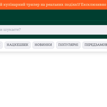
й кулінарний трилер на реальних подіях🥢Ексклюзивно в
И
НАЦКЕШБЕК
НОВИНКИ
ПОПУЛЯРНІ
ПЕРЕДЗАМО