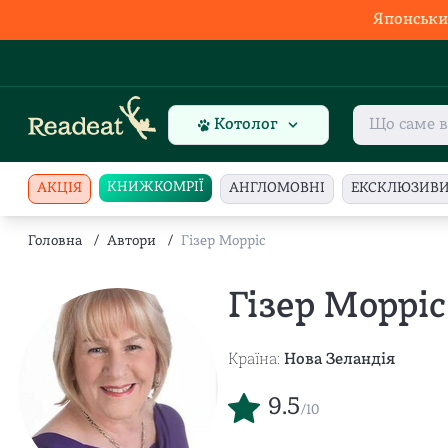
Японськи
Котолог
КНИЖКОМРІЇ
АКЦІЯ
АНГЛОМОВНІ
ЕКСКЛЮЗИВ
Головна
/
Автори
/
Гізер Морріс
Гізер Морріс
Країна:
Нова Зеландія
9.5
/10