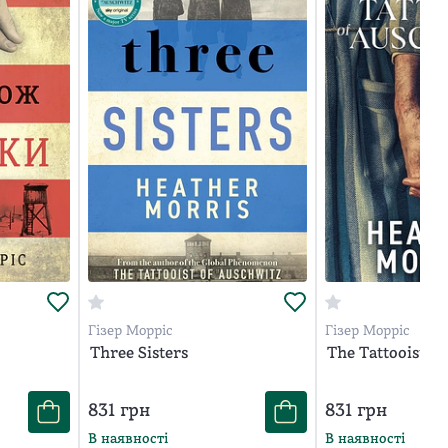
Гізер Морріс
Гізер Морріс
Three Sisters
The Tattooist o
831
грн
831
грн
В наявності
В наявності