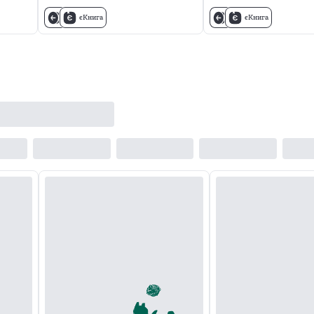
єКнига
єКнига