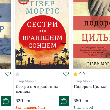
9.9
Гізер Морріс
Гізер Морріс
Сестри під вранішнім
Подорож Цильки
сонцем
530
грн
550
грн
Залишилось
9
шт
В наявності