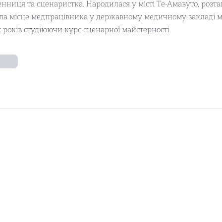
енниця та сценаристка. Народилася у місті Те-Амавуто, розта
ула місце медпрацівника у державному медичному закладі мі
років студіюючи курс сценарної майстерності.