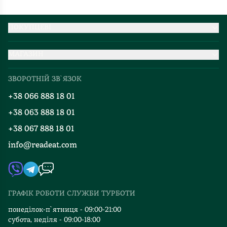
–
в
ну
одному
не
абзаці
ПОКУПЦЕВІ
завжди.
встигає
Партнерство
А
побути
МАГАЗИН
Доставка та оплата
якщо
і
Про нас
Міжнародна доставка
цей
П'єтро,
ЗВОРОТНІЙ ЗВ`ЯЗОК
Добірки
психолог
і
Правила повернення
+38 066 888 18 01
має
Блог
Джербером,
Програма лояльності
купу
і
+38 063 888 18 01
Події
Вакансії
своїх
чоловіком,
+38 067 888 18 01
Книгарні
травм
і
FAQ
info@readeat.com
і
Контакти
психологом.
Мапа сайту
хоче
Особливий
Автори
нарешті
цимес,
Видавництва
розповісти
коли
ГРАФІК РОБОТИ СЛУЖБИ ТУРБОТИ
свою
Відгуки та оцінка RDT
він
історію
спілкується
понеділок-п`ятниця - 09:00-21:00
–
субота, неділя - 09:00-18:00
з