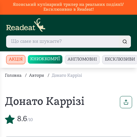
Японський кулінарний трилер на реальних подіях🥢
Ексклюзивно в Readeat!
КНИЖКОМРІЇ
АКЦІЯ
АНГЛОМОВНІ
ЕКСКЛЮЗИВИ
Головна
/
Автори
/
Донато Каррізі
Донато Каррізі
8.6
/10