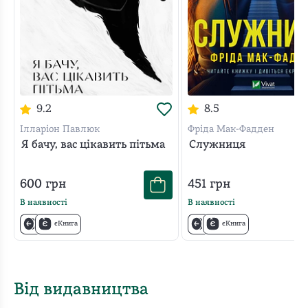
9.2
8.5
Ілларіон Павлюк
Фріда Мак-Фадден
Я бачу, вас цікавить пітьма
Служниця
600
грн
451
грн
В наявності
В наявності
єКнига
єКнига
Від видавництва