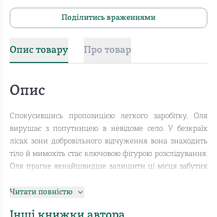
Поділитись враженнями
Опис товару
Про товар
Опис
Спокусившись пропозицією легкого заробітку, Оля
вирушає з попутницею в невідоме село. У безкраїх
лісах зони добровільного відчуження вона знаходить
тіло й мимохіть стає ключовою фігурою розслідування.
Оля прагне якнайшвидше залишити ці місця забутих
доріг, таємничих могил і дивних людей з похмурими
історіями. Але нерозкрита справа перетворюється на
Читати повністю
пастку. Головній героїні доведеться самостійно
Інші книжки автора