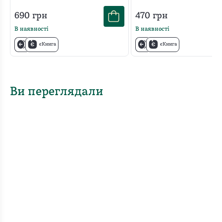
690
грн
470
грн
В наявності
В наявності
єКнига
єКнига
Ви переглядали