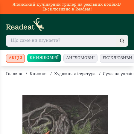
Японський кулінарний трилер на реальних подіях🥢
Ексклюзивно в Readeat!
КНИЖКОМРІЇ
АКЦІЯ
АНГЛОМОВНІ
ЕКСКЛЮЗИВИ
Головна
/
Книжки
/
Художня література
/
Сучасна україн