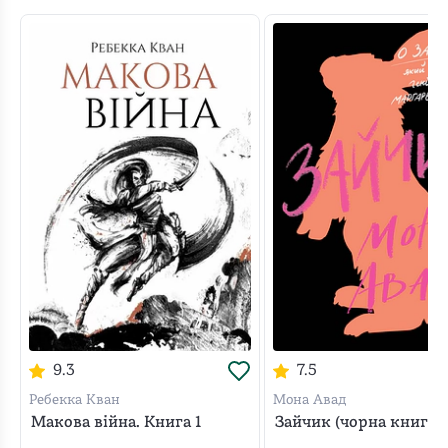
9.3
7.5
Ребекка Кван
Мона Авад
Макова війна. Книга 1
Зайчик (чорна книга)