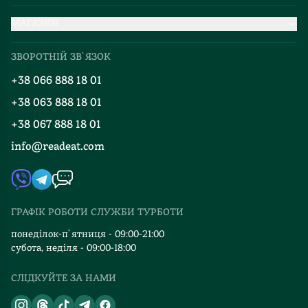
Партнерство
МАГАЗИН
Доставка та оплата
Про нас
Міжнародна доставка
ЗВОРОТНІЙ ЗВ`ЯЗОК
Добірки
Правила повернення
+38 066 888 18 01
Блог
Програма лояльності
+38 063 888 18 01
Події
Вакансії
+38 067 888 18 01
Книгарні
FAQ
info@readeat.com
Контакти
Мапа сайту
Автори
Видавництва
ГРАФІК РОБОТИ СЛУЖБИ ТУРБОТИ
Відгуки та оцінка RDT
понеділок-п`ятниця - 09:00-21:00
субота, неділя - 09:00-18:00
СЛІДКУЙТЕ ЗА НАМИ