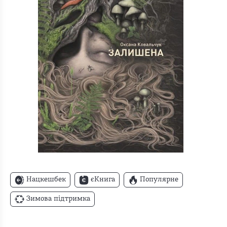
Нацкешбек
єКнига
Популярне
Зимова підтримка