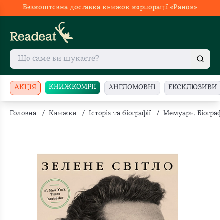
Безкоштовна доставка книжок корпорації «Ранок»
КНИЖКОМРІЇ
АКЦІЯ
АНГЛОМОВНІ
ЕКСКЛЮЗИВИ
Головна
/
Книжки
/
Історія та біографії
/
Мемуари. Біограф