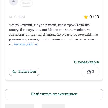
Котик
9
/ 10
14.08.2024
Чесно кажучи, я була в шоці, коли прочитала цю 
книгу. Я не думала, що Макгонахі така глибока та 
талановита людина. Я знала його саме по комедійним 
ромкомам, з яких, як він пише в книзі так намагався 
в...
читати далі →
0
коментарів
Відповісти
3
Поділитись враженнями