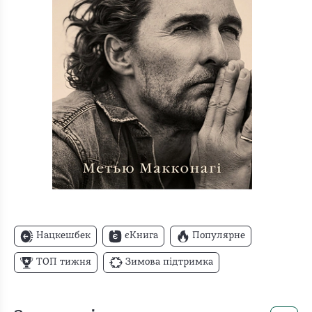
Нацкешбек
єКнига
Популярне
ТОП тижня
Зимова підтримка