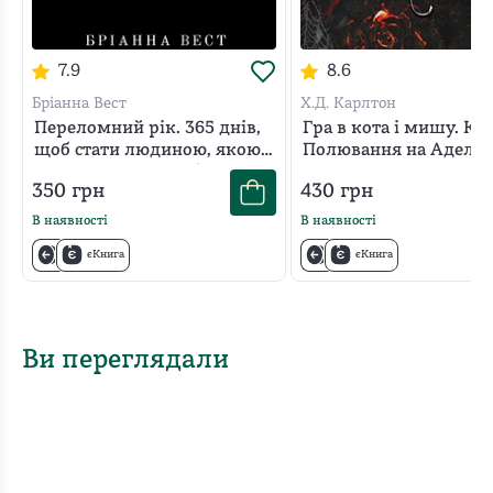
7.9
8.6
Бріанна Вест
Х.Д. Карлтон
Переломний рік. 365 днів,
Гра в кота і мишу. Кни
щоб стати людиною, якою
Полювання на Аделін
ви справді хочете бути
350
грн
430
грн
В наявності
В наявності
єКнига
єКнига
Ви переглядали