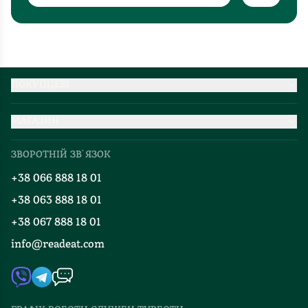
ПОКУПЦЕВІ
Партнерство
МАГАЗИН
Доставка та оплата
Про нас
Міжнародна доставка
ЗВОРОТНІЙ ЗВ`ЯЗОК
Добірки
Правила повернення
+38 066 888 18 01
Блог
Програма лояльності
+38 063 888 18 01
Події
Вакансії
+38 067 888 18 01
Книгарні
FAQ
info@readeat.com
Контакти
Мапа сайту
Автори
Видавництва