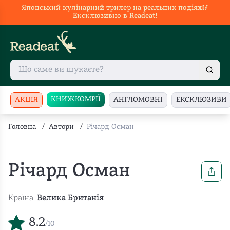
Японський кулінарний трилер на реальних подіях🥢
Ексклюзивно в Readeat!
КНИЖКОМРІЇ
АКЦІЯ
АНГЛОМОВНІ
ЕКСКЛЮЗИВИ
Головна
/
Автори
/
Річард Осман
Річард Осман
Країна:
Велика Британія
8.2
/10