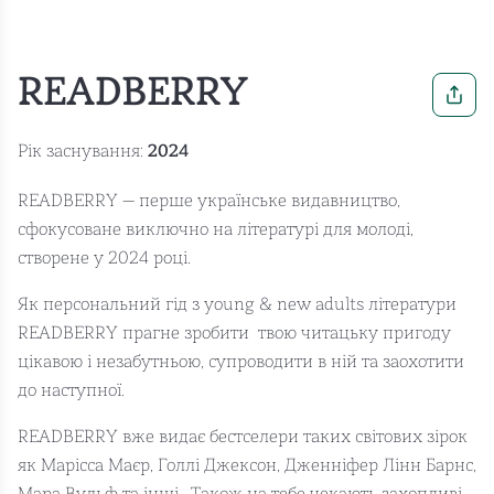
READBERRY
Рік заснування:
2024
READBERRY — перше українське видавництво,
сфокусоване виключно на літературі для молоді,
створене у 2024 році.
Як персональний гід з young & new adults літератури
READBERRY прагне зробити твою читацьку пригоду
цікавою і незабутньою, супроводити в ній та заохотити
до наступної.
READBERRY вже видає бестселери таких світових зірок
як Марісса Маєр, Голлі Джексон, Дженніфер Лінн Барнс,