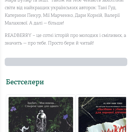
Мара Вульф та інші. Також на тебе чекають захопливі
світи від найкращих українських авторок: Тані Гуд,
Катерини Пекур, Мії Марченко, Дари Корній, Валерії
Малахової. А далі — більше!
READBERRY – це сотні історій про молодих і сміливих, а
значить — про тебе. Просто бери й читай!
Бестселери