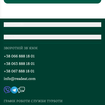
ПОКУПЦЕВІ
Партнерство
МАГАЗИН
Доставка та оплата
Про нас
Міжнародна доставка
ЗВОРОТНІЙ ЗВ`ЯЗОК
Добірки
Правила повернення
+38 066 888 18 01
Блог
Програма лояльності
+38 063 888 18 01
Події
Вакансії
+38 067 888 18 01
Книгарні
FAQ
info@readeat.com
Контакти
Мапа сайту
Автори
Видавництва
ГРАФІК РОБОТИ СЛУЖБИ ТУРБОТИ
Відгуки та оцінка RDT