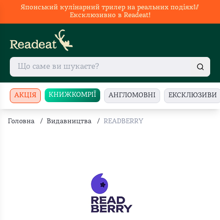
Японський кулінарний трилер на реальних подіях🥢
Ексклюзивно в Readeat!
КНИЖКОМРІЇ
АКЦІЯ
АНГЛОМОВНІ
ЕКСКЛЮЗИВИ
Головна
/
Видавництва
/
READBERRY