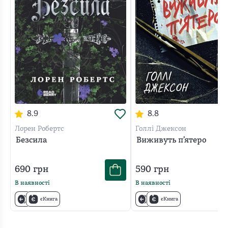
8.9
8.8
Лорен Робертс
Голлі Джексон
Безсила
Виживуть п’ятеро
690
грн
590
грн
В наявності
В наявності
єКнига
єКнига