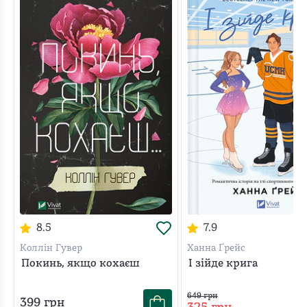
8.5
7.9
Коллін Гувер
Ханна Ґрейс
Покинь, якщо кохаєш
І зійде крига
649
грн
399
грн