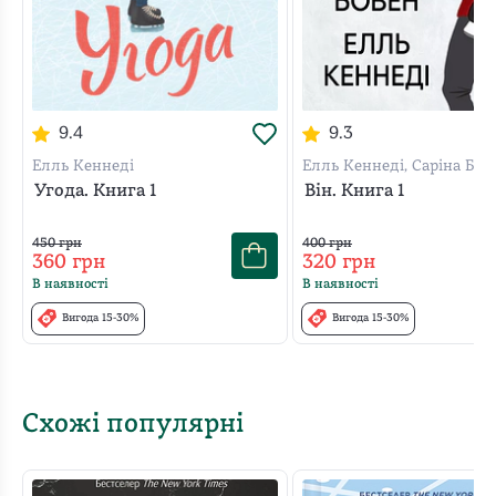
9.4
9.3
Елль Кеннеді
Елль Кеннеді, Саріна Бов
Угода. Книга 1
Він. Книга 1
450
грн
400
грн
360
грн
320
грн
В наявності
В наявності
Вигода 15-30%
Вигода 15-30%
Схожі популярні