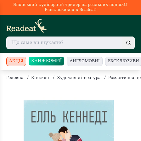
Японський кулінарний трилер на реальних подіях🥢
Ексклюзивно в Readeat!
КНИЖКОМРІЇ
АКЦІЯ
АНГЛОМОВНІ
ЕКСКЛЮЗИВИ
Головна
/
Книжки
/
Художня література
/
Романтична пр