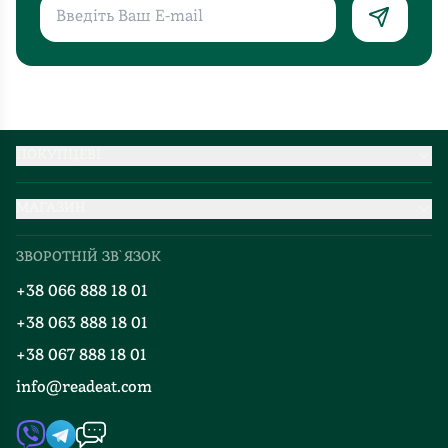
ПОКУПЦЕВІ
Партнерство
МАГАЗИН
Доставка та оплата
Про нас
Міжнародна доставка
ЗВОРОТНІЙ ЗВ`ЯЗОК
Добірки
Правила повернення
+38 066 888 18 01
Блог
Програма лояльності
+38 063 888 18 01
Події
Вакансії
+38 067 888 18 01
Книгарні
FAQ
info@readeat.com
Контакти
Мапа сайту
Автори