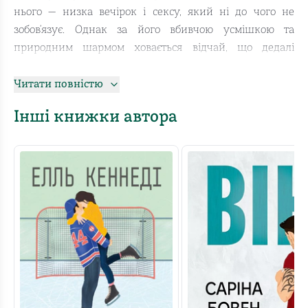
нього — низка вечірок і сексу, який ні до чого не
зобов’язує. Однак за його вбивчою усмішкою та
природним шармом ховається відчай, що дедалі
зростає: після випуску Логану доведеться покинути
хокей і повернутися до свого маленького містечка.
Читати повністю
Сексуальне знайомство з першокурсницею Ґрейс
Інші книжки автора
Іверс видається йому ще однією швидкоплинною
пригодою. І тільки прикра помилка, яка відштовхує
дівчину, відкриває Логану очі на їхні стосунки. Однак
чи вдасться йому отримати другий шанс?