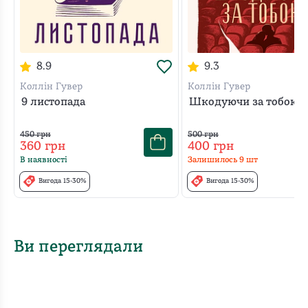
8.9
9.3
Коллін Гувер
Коллін Гувер
9 листопада
Шкодуючи за тобою
450
грн
500
грн
360
грн
400
грн
В наявності
Залишилось
9
шт
Вигода 15-30%
Вигода 15-30%
Ви переглядали