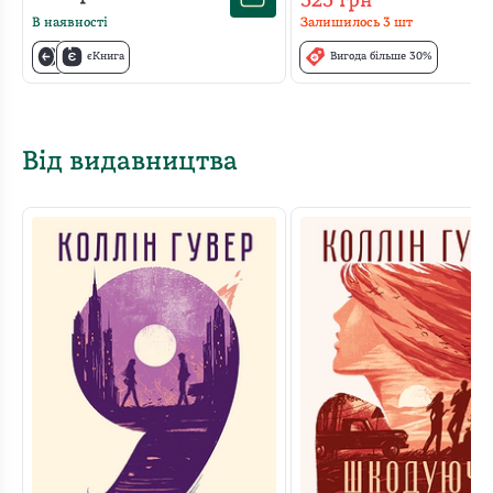
325
грн
В наявності
Залишилось
3
шт
єКнига
Вигода більше 30%
Від видавництва