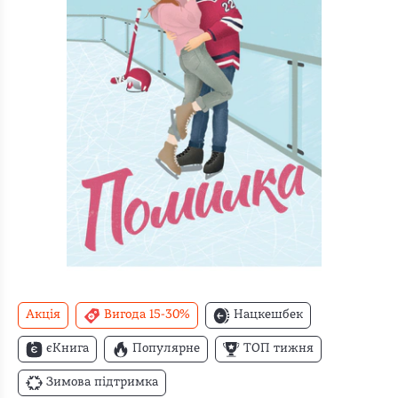
Акція
Вигода 15-30%
Нацкешбек
єКнига
Популярне
ТОП тижня
Зимова підтримка