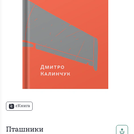
єКнига
Пташники