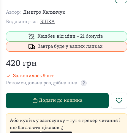
Автор:
Дмитро Калинчук
Видавництво:
БІЛКА
Кешбек від ціни –
21
бонусів
Завтра буде у ваших лапках
420
грн
Залишилось
9
шт
Рекомендована роздрібна ціна
Рекомендовану роздріб
Додати до кошика
Або купіть у застосунку – тут є трекер читання і
ще бага-а-ато цікавок ;)