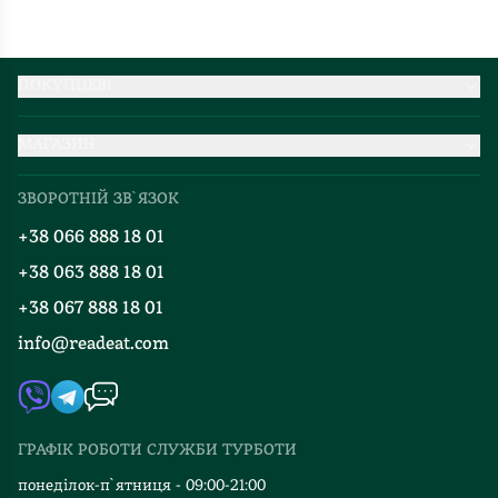
ПОКУПЦЕВІ
Партнерство
МАГАЗИН
Доставка та оплата
Про нас
Міжнародна доставка
ЗВОРОТНІЙ ЗВ`ЯЗОК
Добірки
Правила повернення
+38 066 888 18 01
Блог
Програма лояльності
+38 063 888 18 01
Події
Вакансії
+38 067 888 18 01
Книгарні
FAQ
info@readeat.com
Контакти
Мапа сайту
Автори
Видавництва
ГРАФІК РОБОТИ СЛУЖБИ ТУРБОТИ
Відгуки та оцінка RDT
понеділок-п`ятниця - 09:00-21:00