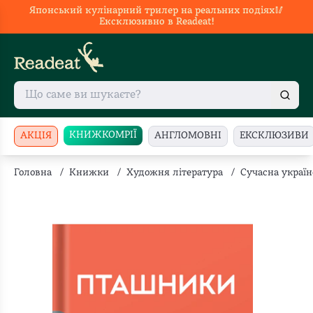
Японський кулінарний трилер на реальних подіях🥢
Ексклюзивно в Readeat!
КНИЖКОМРІЇ
АКЦІЯ
АНГЛОМОВНІ
ЕКСКЛЮЗИВИ
Головна
/
Книжки
/
Художня література
/
Сучасна україн