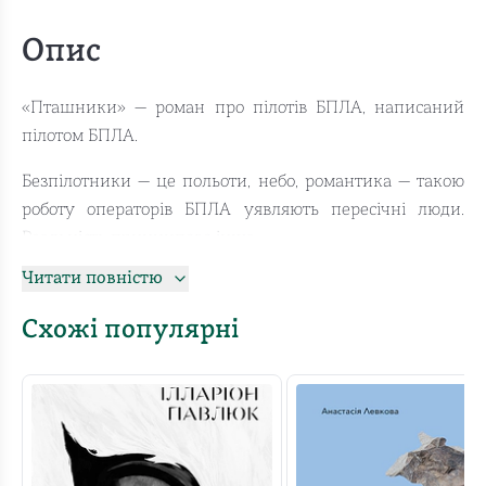
Опис
«Пташники» — роман про пілотів БПЛА, написаний
пілотом БПЛА.
Безпілотники — це польоти, небо, романтика — такою
роботу операторів БПЛА уявляють пересічні люди.
Реальність принципово інша.
Читати повністю
Пугач — колишній військовий і зовнішній пілот
безпілотного літального апарата. Він керує дронами
Схожі популярні
різних типів, хоча офіційно не пілот, бо не має
жодного документа, що підтверджує його фах. Через
повномасштабне вторгнення Пугач повертається до
ЗСУ, аби керувати БПЛА, та безпілотник для роботи
доводиться шукати самому.