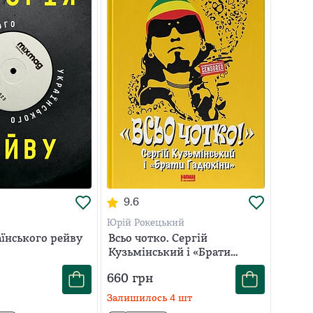
9.6
Юрій Рокецький
аїнського рейву
Всьо чотко. Сергій
Кузьмінський і «Брати
Гадюкіни»
660
грн
Залишилось
4
шт