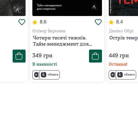
8.6
8.4
Олівер Беркмен
Деніел Обрі
Чотири тисячі тижнів.
Острів тем
Тайм-менеджмент для
смертних
349
грн
449
грн
В наявності
Остання!
єКнига
єКнига