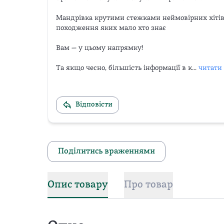
Мандрівка крутими стежками неймовірних хітів, 
походження яких мало хто знає

Вам — у цьому напрямку!

Та якщо чесно, більшість інформації в к...
читати
Відповісти
Поділитись враженнями
Опис товару
Про товар