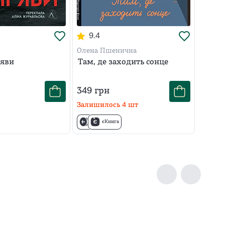
9.4
Олена Пшенична
ряви
Там, де заходить сонце
349
грн
Залишилось
4
шт
єКнига