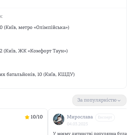
х:
0 (Київ, метро «Олімпійська»)
12 (Київ, ЖК «Комфорт Таун»)
х батальйонів, 10 (Київ, КШДУ)
За популярністю
10
/10
Мирослава
Експерт
04.03.2025
У моєму дитинстві популярна була пере