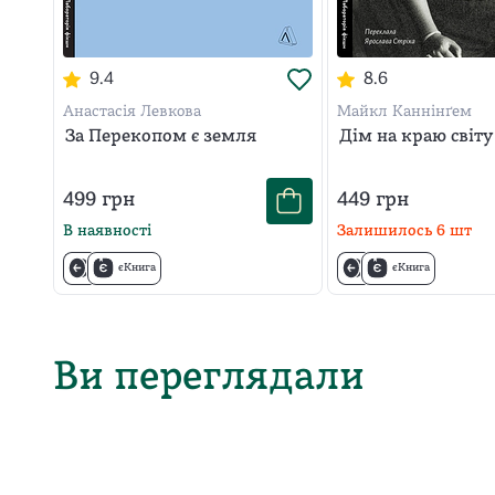
9.4
8.6
Анастасія Левкова
Майкл Каннінґем
За Перекопом є земля
Дім на краю світу
499
грн
449
грн
В наявності
Залишилось
6
шт
єКнига
єКнига
Ви переглядали