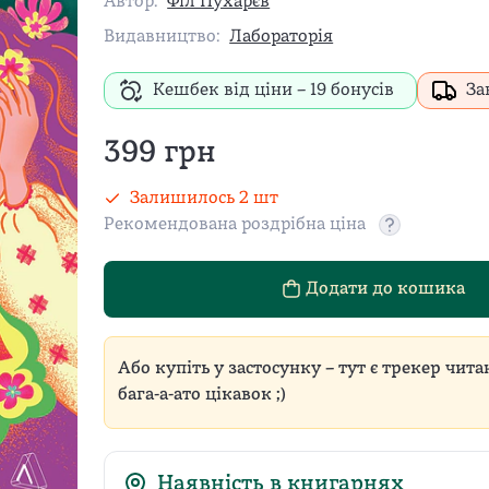
Автор:
Філ Пухарєв
Видавництво:
Лабораторія
Кешбек від ціни –
19
бонусів
За
399
грн
Залишилось
2
шт
Рекомендована роздрібна ціна
Рекомендован
Додати до кошика
Або купіть у застосунку – тут є трекер чита
бага-а-ато цікавок ;)
Наявність в книгарнях