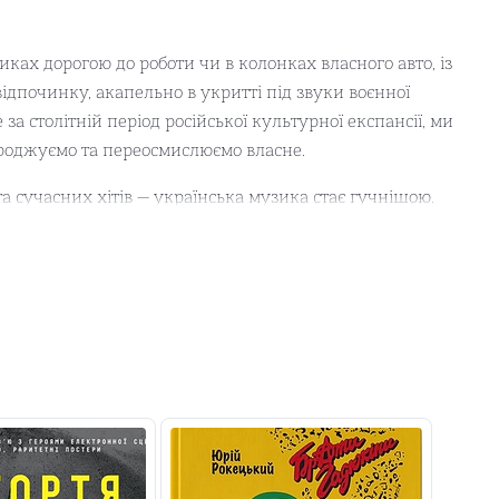
ках дорогою до роботи чи в колонках власного авто, із
відпочинку, акапельно в укритті під звуки воєнної
за столітній період російської культурної експансії, ми
дроджуємо та переосмислюємо власне.
та сучасних хітів — українська музика стає гучнішою.
угикав «Червону руту» або ж «Чорнобривці», але настав
йомими мелодіями радянського укрпопу.
раїнський джаз, гімн Києва був написаний за два дні, а
ме та, що «зоре світова») приховує справжню воєнну
т та автор Telegram-каналу про українську поп-музику
й гайд, що розкриває історію ключових постатей
події української попсцени.
рада» викликає непереборне бажання слухати музику.
осову хустинку і власну ностальгію.