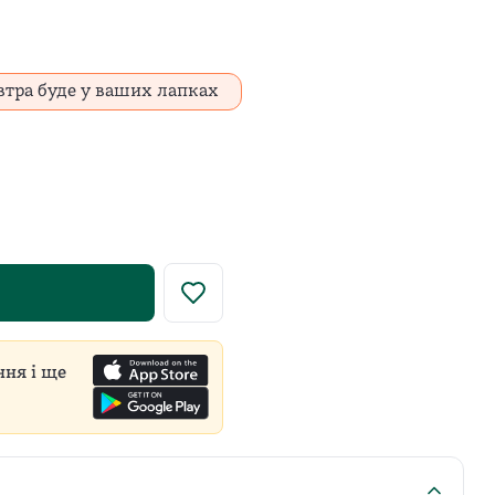
втра буде у ваших лапках
у роздрібну ціну встановлює виробник для всіх продавці
ння і ще