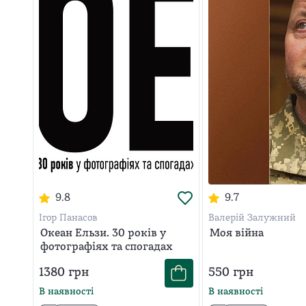
9.8
9.7
Ігор Панасов
Валерій Залужний
Океан Ельзи. 30 років у
Моя війна
фотографіях та спогадах
1380
грн
550
грн
В наявності
В наявності