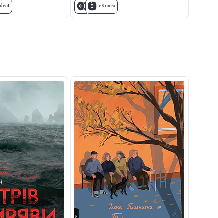
deat
єКнига