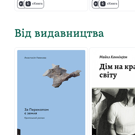
єКнига
єКнига
Від видавництва