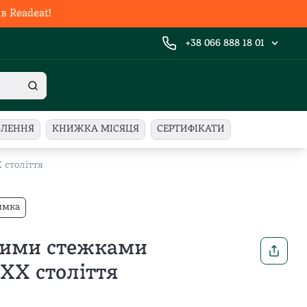
 Readeat!
+38 066 888 18 01
ВЛЕННЯ
КНИЖКА МІСЯЦЯ
СЕРТИФІКАТИ
 століття
имка
утими стежками
XX століття