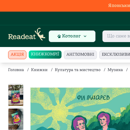
Японськи
Котолог
КНИЖКОМРІЇ
АКЦІЯ
АНГЛОМОВНІ
ЕКСКЛЮЗИВ
Головна
/
Книжки
/
Культура та мистецтво
/
Музика
/