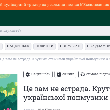
й кулінарний трилер на реальних подіях🥢Ексклюзивно в
И
НАЦКЕШБЕК
НОВИНКИ
ПОПУЛЯРНІ
ПЕРЕДЗАМО
Це вам не естрада. Крутими стежками української попмузики XX
Нацкешбек
єКнига
Зимова підтр
Це вам не естрада. Кр
української попмузики 