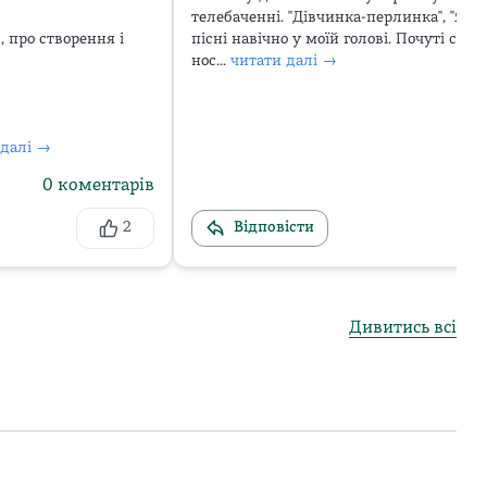
телебаченні. "Дівчинка-перлинка", "Я козач
про створення і 
пісні навічно у моїй голові. Почуті сотн
нос...
читати далі →
 далі →
0
коментарів
2
Відповісти
Дивитись всі