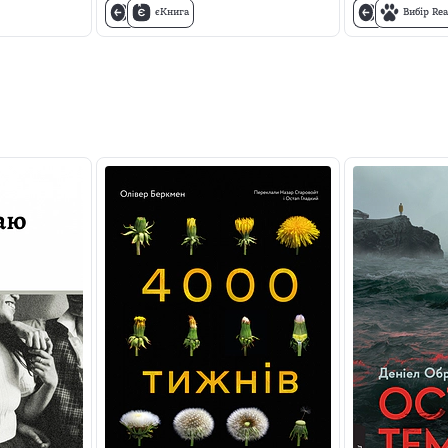
єКнига
Вибір Rea