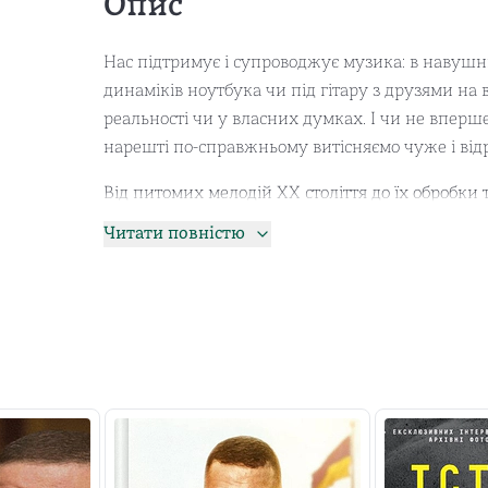
Опис
Нас підтримує і супроводжує музика: в навушни
динаміків ноутбука чи під гітару з друзями на 
реальності чи у власних думках. І чи не вперше 
нарешті по-справжньому витісняємо чуже і ві
Від питомих мелодій XX століття до їх обробки 
Здається, що кожен хоча б раз в житті чув і м
Читати повністю
час дізнатися більше про те, ховається за зна
Чи знали ви, що діти діячів УНР «винайшли» ук
всім відома «Пісні про вчительку» (так-так, са
таємницю? Філ Пухарєв — український журналіс
радянського періоду «ПЛАЙ», створив книжкови
української естради, історію пісень та головні 
Застерігаємо: читання книжки «Це вам не ест
Рекомендуємо тримати напоготові навушники, н