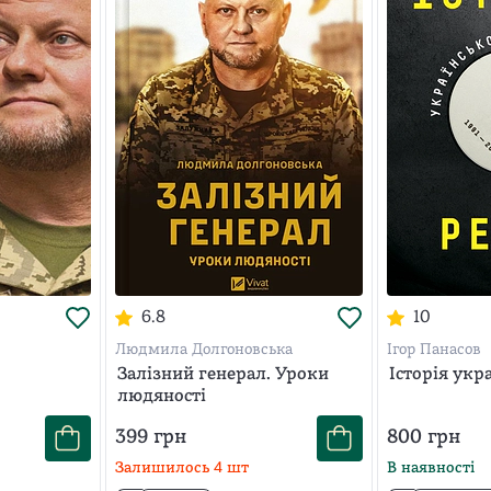
6.8
10
Людмила Долгоновська
Ігор Панасов
Залізний генерал. Уроки
Історія укр
людяності
399
грн
800
грн
Залишилось
4
шт
В наявності