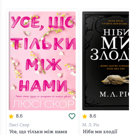
8.6
8.6
Люсі Скор
М. Л. Ріо
Усе, що тільки між нами
Ніби ми злодії