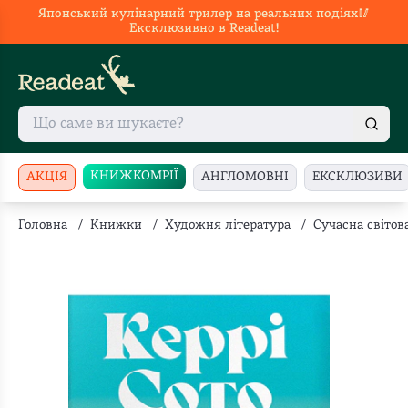
Японський кулінарний трилер на реальних подіях🥢
Ексклюзивно в Readeat!
КНИЖКОМРІЇ
АКЦІЯ
АНГЛОМОВНІ
ЕКСКЛЮЗИВИ
Головна
/
Книжки
/
Художня література
/
Сучасна світов