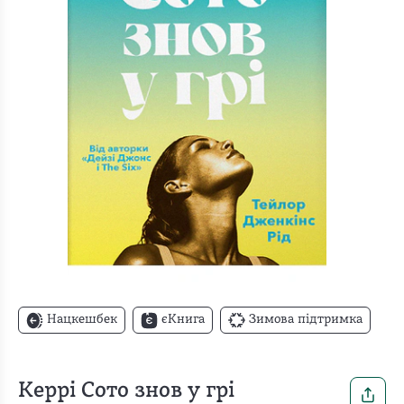
Нацкешбек
єКнига
Зимова підтримка
Керрі Сото знов у грі