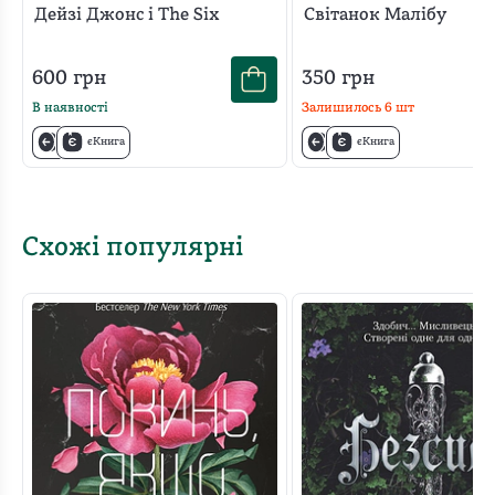
Дейзі Джонс і The Six
Світанок Малібу
600
грн
350
грн
В наявності
Залишилось
6
шт
єКнига
єКнига
Схожі популярні