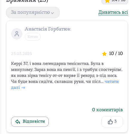
Враження (
25
)
9.4
/ 10
Дивитись всі
За популярністю
Анастасія Горбатюк
Котик
10
/ 10
23.03.2025
Керрі 37, і вона легендарна тенісистка. Була в 
минулому. Зараз вона на пенсії, і з трибун спостерігає, 
як нова зірка тенісу от-от вирве її рекорд з-під носа. 
Чи буде вона сидіти, склавши руки, чи післ...
читати 
далі →
0
коментарів
Відповісти
3