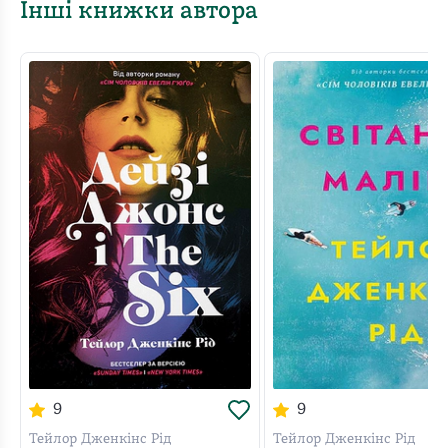
здобула двадцять титулів на турнірах «Великого
Інші книжки автора
Шлему». Аби стати найкращою серед найкращих,
вона пожертвувала майже всім, що мала.
Минає шість років після завершення кар’єри, й у 1994
році Керрі опиняється на трибунах Відкритого
чемпіонату США. Тут вона спостерігає, як молодша,
сильна й гонорова тенісистка Нікі Чан ось-ось
зрівняється з її рекордом. Тридцятисемирічна Керрі
приймає ризиковане рішення: повернутися в гру, аби
відстояти свій рекорд.
Це захопливий, незабутній, емоційний, сповнений
перемог і поразок роман Тейлор Дженкінс Рід про
справжні цінності та людську витривалість!
9
9
Тейлор Дженкінс Рід
Тейлор Дженкінс Рід