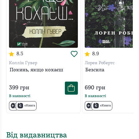
8.5
8.9
Коллін Гувер
Лорен Робертс
Покинь, якщо кохаєш
Безсила
399
грн
690
грн
В наявності
В наявності
єКнига
єКнига
Від видавництва