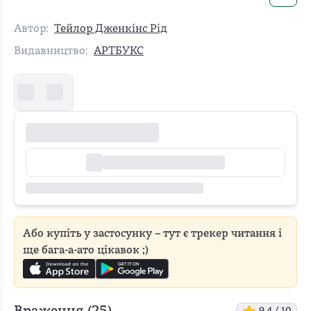
Автор:
Тейлор Дженкінс Рід
Видавництво:
АРТБУКС
Або купіть у застосунку – тут є трекер читання і
ще бага-а-ато цікавок ;)