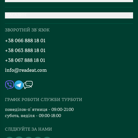
Партнерство
МАГАЗИН
Доставка та оплата
Про нас
Міжнародна доставка
ЗВОРОТНІЙ ЗВ`ЯЗОК
Добірки
Правила повернення
+38 066 888 18 01
Блог
Програма лояльності
+38 063 888 18 01
Події
Вакансії
+38 067 888 18 01
Книгарні
FAQ
info@readeat.com
Контакти
Мапа сайту
Автори
Видавництва
ГРАФІК РОБОТИ СЛУЖБИ ТУРБОТИ
Відгуки та оцінка RDT
понеділок-п`ятниця - 09:00-21:00
субота, неділя - 09:00-18:00
СЛІДКУЙТЕ ЗА НАМИ