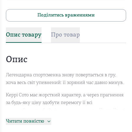
Поділитись враженнями
Опис товару
Про товар
Опис
Легендарна спортсменка знову повертається в гру,
хоча весь світ упевнений: її зоряний час давно минув.
Керрі Сото має жорсткий характер, а через прагнення
за будь-яку ціну здобути перемогу її всі
недолюблюють або й відверто ненавидять. Проте Керрі
завершила спортивну кар’єру як найвидатніша
Читати повністю
тенісистка: вона побила всі рекорди й у чесній боротьбі