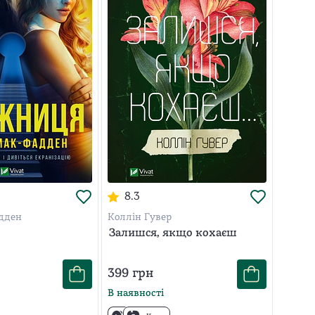
8.3
дден
Коллін Гувер
Залишся, якщо кохаєш
399
грн
В наявності