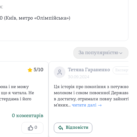
х:
0 (Київ, метро «Олімпійська»)
За популярністю
5
/10
Тетяна Гараненко
Експерт
30.09.2024
на і не можу 
Ця історія про покоління з потужною ен
що я читала. Не 
молоком і соком повоєнної Держави, по
стердама і його 
в достатку, отримали повну зайнятість,
мʼяких...
читати далі →
0
коментарів
0
Відповісти