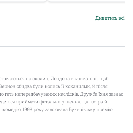
Дивитись всі
стрічаються на околиці Лондона в крематорії, щоб
 Вернон обидва були колись її коханцями, й після
о геть непередбачуваних наслідків. Дружба їхня зазнає
едеться приймати фатальне рішення. Ця гостра й
гікомедію, 1998 року завоювала Букерівську премію.