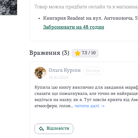
Товар можна придбати онлайн та в магазина
Книгарня Readeat на вул. Антоновича, 5
Забронювати на 48 годин
Враження (
3
)
7.3
/ 10
Ольга Курсон
Експерт
19.10.2024
Купила цю книгу виключно для завдання марафо
сказати що пожалкувала, але точно не найкраще 
ведіться на назву, як я. Тут зовсім крихта від Ам
атмосфери, голов...
читати далі →
Відповісти