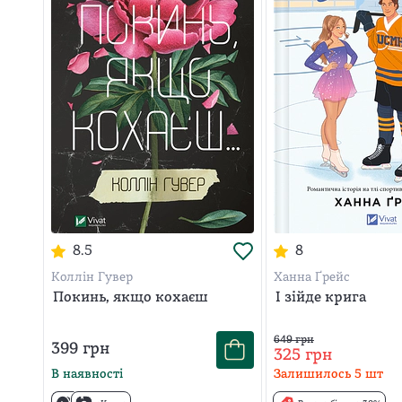
8.5
8
Коллін Гувер
Ханна Ґрейс
Покинь, якщо кохаєш
І зійде крига
649
грн
399
грн
325
грн
В наявності
Залишилось
5
шт