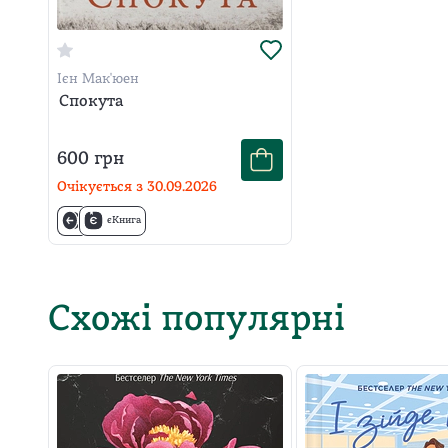
Ієн Мак'юен
Спокута
600
грн
Очікується з
30.09.2026
єКнига
Схожі популярні