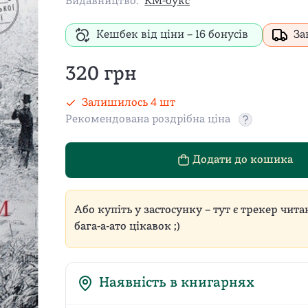
Видавництво:
КМ-букс
Кешбек від ціни –
16
бонусів
За
320
грн
Залишилось
4
шт
Рекомендована роздрібна ціна
Рекомендован
Додати до кошика
Або купіть у застосунку – тут є трекер чита
бага-а-ато цікавок ;)
Наявність в книгарнях