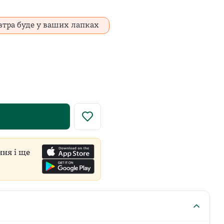
втра буде у ваших лапках
у роздрібну ціну встановлює виробник для всіх продавці
ння і ще