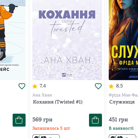
7.4
8.5
Ана Хван
Фріда Мак-Фа
Кохання (Twisted #1)
Служниця
569
грн
451
грн
Залишилось
5
шт
В наявності