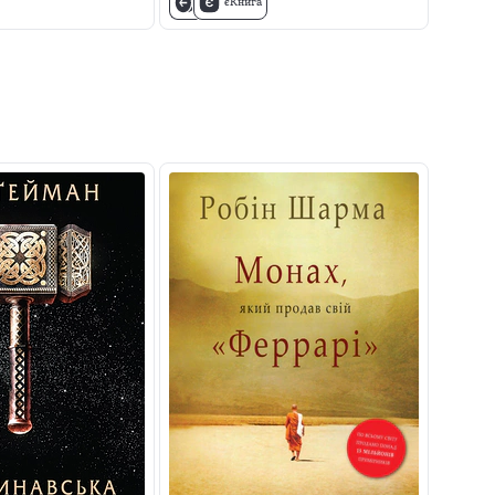
єКнига