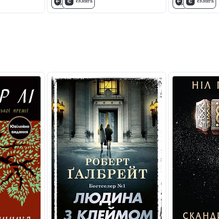
єКнига
єКнига