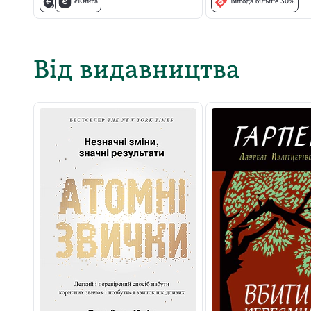
єКнига
Вигода більше 30%
Від видавництва