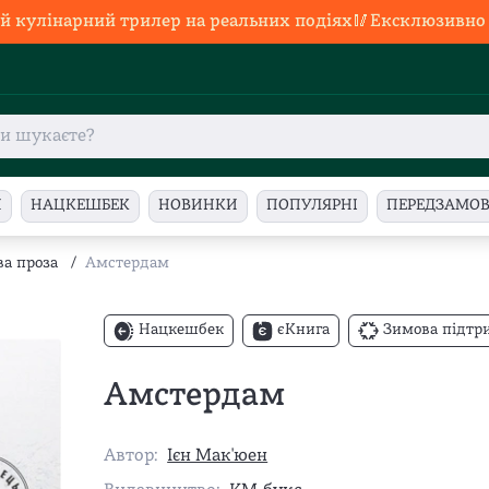
й кулінарний трилер на реальних подіях🥢Ексклюзивно в
И
НАЦКЕШБЕК
НОВИНКИ
ПОПУЛЯРНІ
ПЕРЕДЗАМО
ва проза
/
Амстердам
Нацкешбек
єКнига
Зимова підтр
Амстердам
Автор:
Ієн Мак'юен