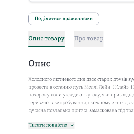
Поділитись враженнями
Опис товару
Про товар
Опис
Холодного лютневого дня двоє старих друзів зу
провести в останню путь Моллі Лейн. І Клайв, і
похорону вони укладають угоду, яка призведе д
серйозного випробування, і кожному з них дов
сучасна повчальна притча, замаскована під тра
Читати повністю