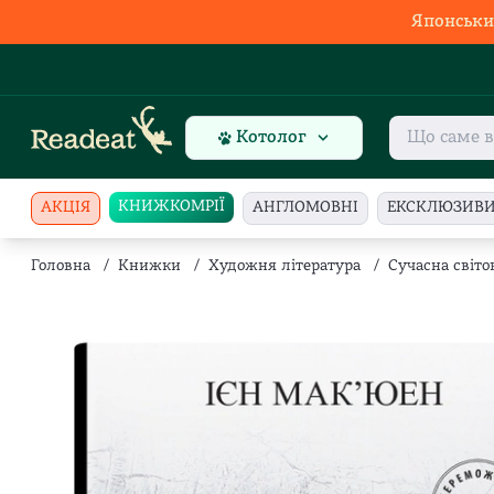
Японськи
Котолог
КНИЖКОМРІЇ
АКЦІЯ
АНГЛОМОВНІ
ЕКСКЛЮЗИВ
Головна
/
Книжки
/
Художня література
/
Сучасна світо