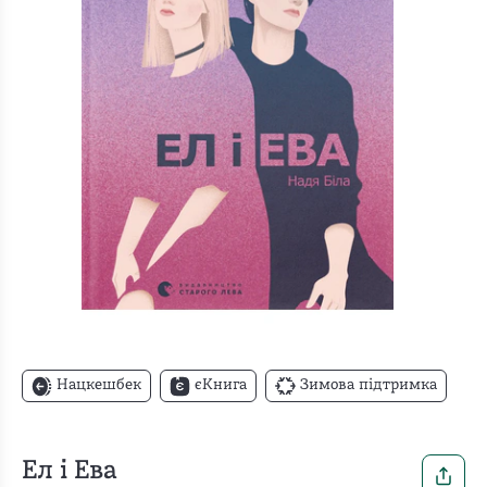
Нацкешбек
єКнига
Зимова підтримка
Ел і Ева