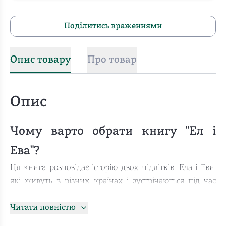
Поділитись враженнями
Опис товару
Про товар
Опис
Чому варто обрати книгу "Ел і
Ева"?
Ця книга розповідає історію двох підлітків, Ела і Еви,
які живуть в різних країнах і зустрічаються під час
канікул. Головний сюжет книги обертається навколо
їхніх особистих пригод, відкриттів, дружби та
Читати повністю
стосунків з батьками та навколишнім світом.