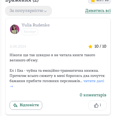
Враження (
2
)
8.5
/ 10
Дивитись всі
За популярністю
Yulia Rudenko
Експерт
10
/ 10
11.06.2024
Ніколи ще так швидко я не читала книги такого 
великого об'єму.

Ел і Ева - чуйна та емоційно-травматична книжка. 
Протягом всього сюжету в мені боролись два почуття: 
бажання прибити головних персонажів...
читати далі 
→
0
коментарів
Відповісти
1