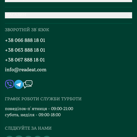
Партнерство
МАГАЗИН
Доставка та оплата
Про нас
Міжнародна доставка
ЗВОРОТНІЙ ЗВ`ЯЗОК
Добірки
Правила повернення
+38 066 888 18 01
Блог
Програма лояльності
+38 063 888 18 01
Події
Вакансії
+38 067 888 18 01
Книгарні
FAQ
info@readeat.com
Контакти
Мапа сайту
Автори
Видавництва
ГРАФІК РОБОТИ СЛУЖБИ ТУРБОТИ
Відгуки та оцінка RDT
понеділок-п`ятниця - 09:00-21:00
субота, неділя - 09:00-18:00
СЛІДКУЙТЕ ЗА НАМИ