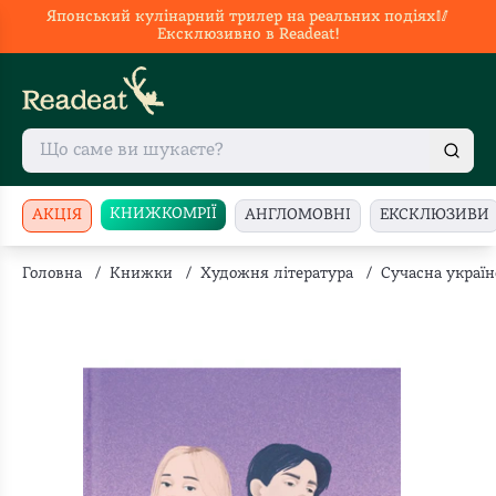
Японський кулінарний трилер на реальних подіях🥢
Ексклюзивно в Readeat!
КНИЖКОМРІЇ
АКЦІЯ
АНГЛОМОВНІ
ЕКСКЛЮЗИВИ
Головна
/
Книжки
/
Художня література
/
Сучасна україн