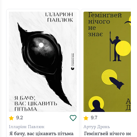
9.2
9.7
Ілларіон Павлюк
Артур Дронь
Я бачу, вас цікавить пітьма
Гемінґвей нічого не з