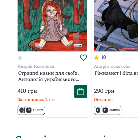
10
Андрій Кокотюха
Андрій Кокотюха
Страшні казки для своїх.
Гімназист і біла 
Антологія українського
горору нової доби
410
грн
290
грн
Залишилось
2
шт
Остання!
єКнига
єКнига