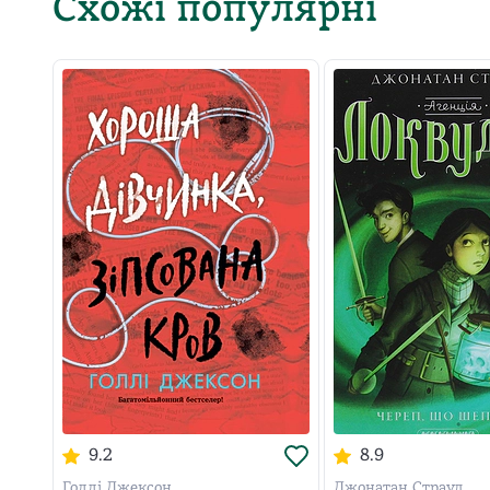
Схожі популярні
9.2
8.9
Голлі Джексон
Джонатан Страуд