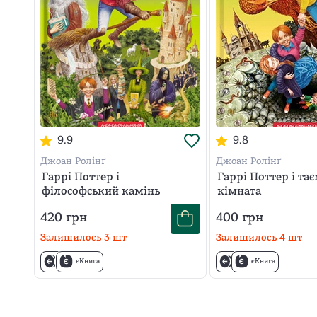
9.9
9.8
Джоан Ролінґ
Джоан Ролінґ
Гаррі Поттер і
Гаррі Поттер і та
філософський камінь
кімната
420
грн
400
грн
Залишилось
3
шт
Залишилось
4
шт
єКнига
єКнига