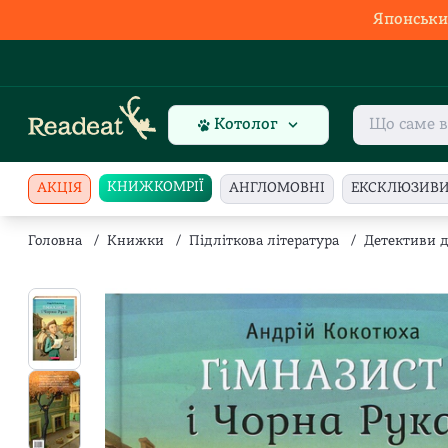
Японськи
Котолог
КНИЖКОМРІЇ
АКЦІЯ
АНГЛОМОВНІ
ЕКСКЛЮЗИВ
Головна
/
Книжки
/
Підліткова література
/
Детективи д