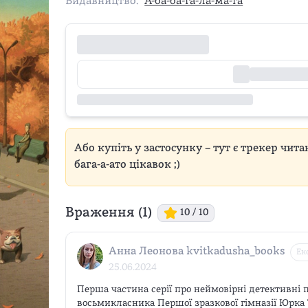
Видавництво:
А-ба-ба-га-ла-ма-га
Або купіть у застосунку – тут є трекер чита
бага-а-ато цікавок ;)
Враження (
1
)
10
/ 10
Анна Леонова kvitkadusha_books
Ек
25.06.2024
Перша частина серії про неймовірні детективні 
восьмикласника Першої зразкової гімназії Юрка 