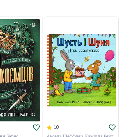
10
нн Барнс
Аксель Шеффлер, Камілла Рейд