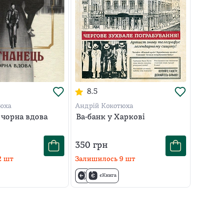
8.5
юха
Андрій Кокотюха
 чорна вдова
Ва-банк у Харкові
350
грн
2
шт
Залишилось
9
шт
єКнига