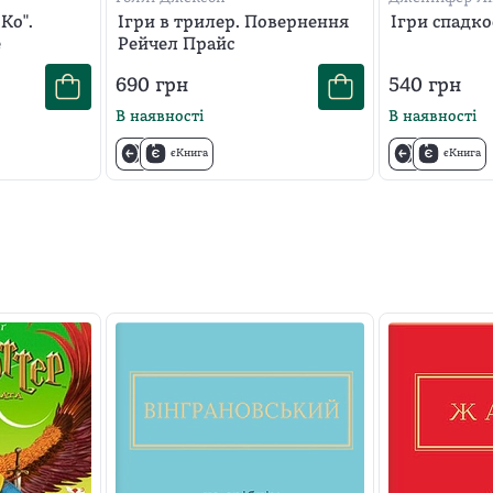
Ко".
Ігри в трилер. Повернення
Ігри спадк
е
Рейчел Прайс
690
грн
540
грн
В наявності
В наявності
єКнига
єКнига