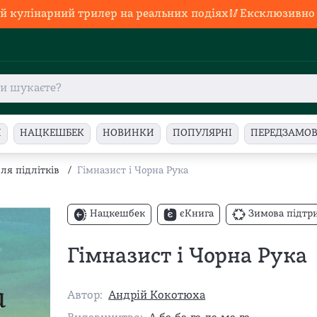
й кулінарний трилер на реальних подіях🥢Ексклюзивно в
И
НАЦКЕШБЕК
НОВИНКИ
ПОПУЛЯРНІ
ПЕРЕДЗАМО
ля підлітків
/
Гімназист і Чорна Рука
Нацкешбек
єКнига
Зимова підтр
Гімназист і Чорна Рука
Автор:
Андрій Кокотюха