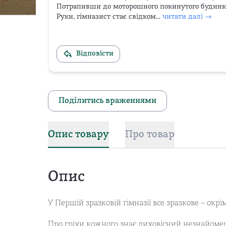
Потрапивши до моторошного покинутого будинку
Руки, гімназист стає свідком...
читати далі →
Відповісти
Поділитись враженнями
Опис товару
Про товар
Опис
У Першій зразковій гімназії все зразкове – окрім
Про гріхи кожного знає лиховісний незнайомец