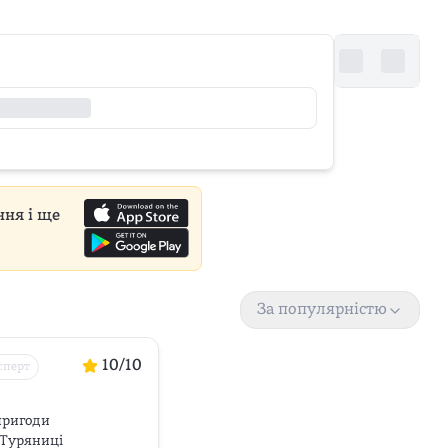
ння і ще
За популярністю
10
/10
сперт
пригоди 
Туряниці
