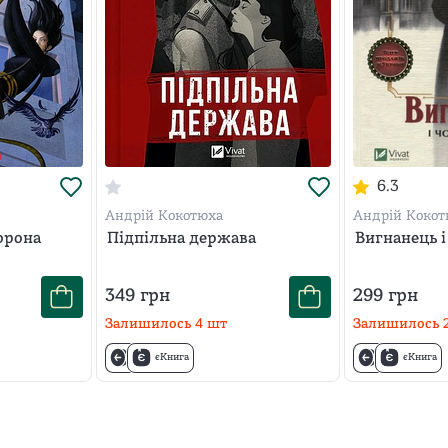
6.3
Андрій Кокотюха
Андрій Кокот
ворона
Підпільна держава
Вигнанець і
349
грн
299
грн
Залишилось
4
шт
Залишилось
єКнига
єКнига