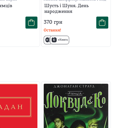
оємців
Шусть і Шуня. День
народження
370
грн
Остання!
єКнига