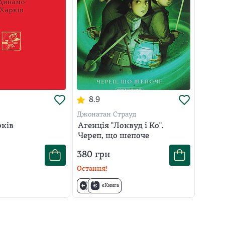
8.9
Джонатан Страуд
ків
Агенція "Локвуд і Ко".
Череп, що шепоче
380
грн
Остання!
єКнига