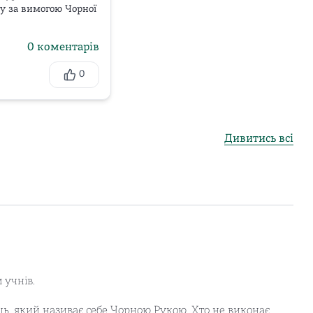
 за вимогою Чорної 
0
коментарів
0
Дивитись всі
 учнів.
ь, який називає себе Чорною Рукою. Хто не виконає