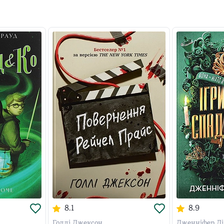
8.1
8.9
Голлі Джексон
Дженніфер Лі