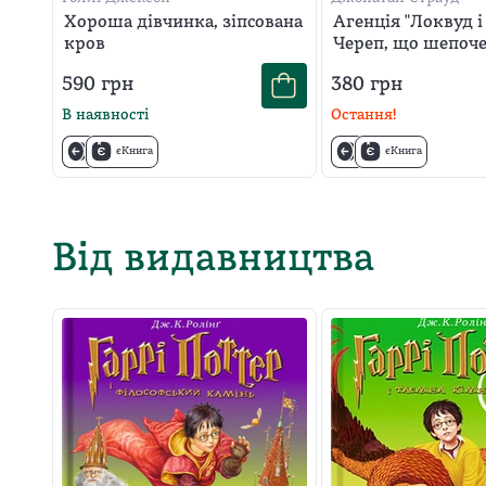
Хороша дівчинка, зіпсована
Агенція "Локвуд і 
кров
Череп, що шепоч
590
грн
380
грн
В наявності
Остання!
єКнига
єКнига
Від видавництва