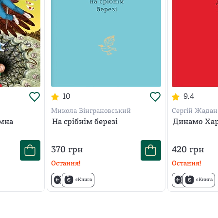
10
9.4
Микола Вінграновський
Сергій Жадан
ємна
На срібнім березі
Динамо Хар
370
грн
420
грн
Остання!
Остання!
єКнига
єКнига