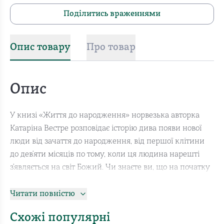
Поділитись враженнями
Опис товару
Про товар
Опис
У книзі «Життя до народження» норвезька авторка
Катаріна Вестре розповідає історію дива появи нової
люди від зачаття до народження, від першої клітини
до дев’яти місяців по тому, коли ця людина нарешті
з’являється на світ Божий. Чи знаєте ви, що на початку
XX століття вислів «кролик помер» означав, що жінка
вагітна? Або те, що крихітний морської черв’як bonellia
Читати повністю
viridis проводить усе своє життя у своїй же самці,
Схожі популярні
будучи її особистим донором сперми? Це лише два з