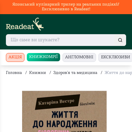
Японський кулінарний трилер на реальних подіях🥢
Ексклюзивно в Readeat!
КНИЖКОМРІЇ
АКЦІЯ
АНГЛОМОВНІ
ЕКСКЛЮЗИВИ
Головна
/
Книжки
/
Здоров'я та медицина
/
Життя до на