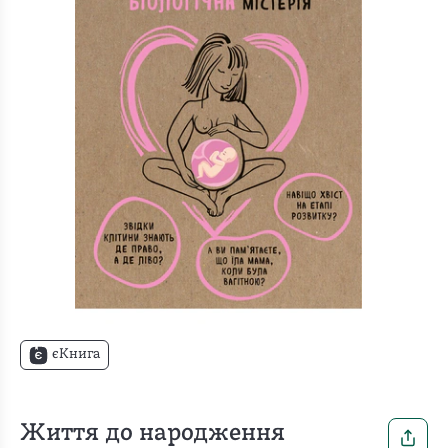
єКнига
Життя до народження