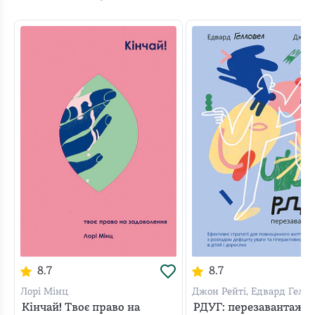
дуже незвичайних і вражаючих фактів, які ви
знайдете в книзі Катаріни Вестре, яка розповідає все
про дивовижний процес розвитку людини в утробі
матері.
8.7
8.7
Лорі Мінц
Джон Рейті, Едвард Гелл
Кінчай! Твоє право на
РДУГ: перезавантаже