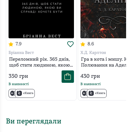
7.9
8.6
Бріанна Вест
Х.Д. Карлтон
Переломний рік. 365 днів,
Гра в кота і мишу. Кни
щоб стати людиною, якою
Полювання на Аделін
ви справді хочете бути
350
грн
430
грн
В наявності
В наявності
єКнига
єКнига
Ви переглядали