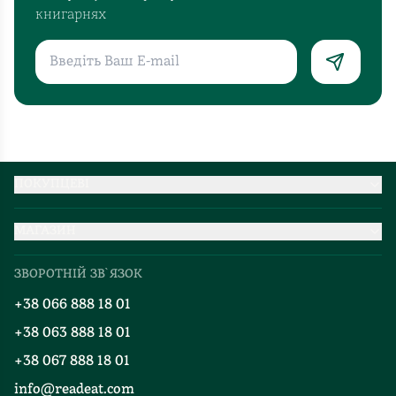
книгарнях
ПОКУПЦЕВІ
Партнерство
МАГАЗИН
Доставка та оплата
Про нас
Міжнародна доставка
ЗВОРОТНІЙ ЗВ`ЯЗОК
Добірки
Правила повернення
+38 066 888 18 01
Блог
Програма лояльності
+38 063 888 18 01
Події
Вакансії
+38 067 888 18 01
Книгарні
FAQ
info@readeat.com
Контакти