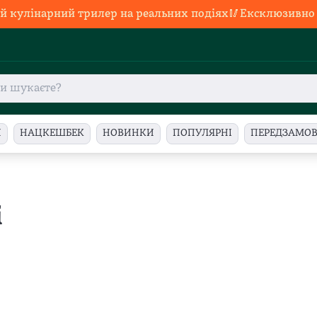
й кулінарний трилер на реальних подіях🥢Ексклюзивно в
И
НАЦКЕШБЕК
НОВИНКИ
ПОПУЛЯРНІ
ПЕРЕДЗАМО
і