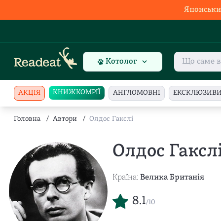
Японськи
Котолог
КНИЖКОМРІЇ
АКЦІЯ
АНГЛОМОВНІ
ЕКСКЛЮЗИВ
Головна
/
Автори
/
Олдос Гакслі
Олдос Гаксл
Країна:
Велика Британія
8.1
/10