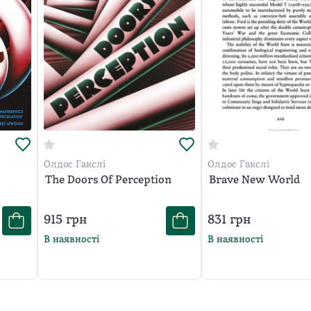
Олдос Гакслі
Олдос Гакслі
The Doors Of Perception
Brave New World
915
грн
831
грн
В наявності
В наявності