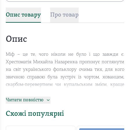
Опис товару
Про товар
Опис
Міф – це те, чого ніколи не було і що завжди є.
Хрестоматія Михайла Назаренка пропонує поглянути
на світ українського фольклору очима тих, для кого
звичною справою була зустріч із чортом, хованцем,
скарбом-перевертнем чи купальським змієм, краще
знаним як черепаха. Понад пів тисячі коротких текстів
із сотні джерел, опублікованих між 1853 і 2022 роками,
Читати повністю
знайомлять із численними персонажами української
Схожі популярні
демонології, які мешкали на землях від Закарпаття до
Слобожанщини й від Полісся до Херсонщини. А може,