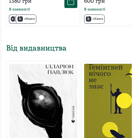
1380
грн
600
грн
В наявності
В наявності
єКнига
єКнига
Від видавництва