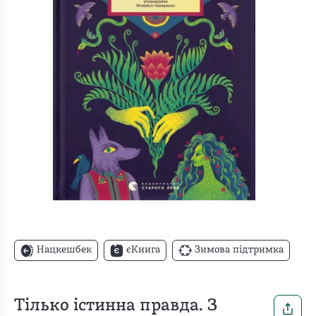
Нацкешбек
єКнига
Зимова підтримка
Тілько істинна правда. З