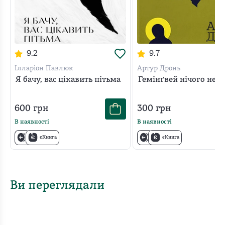
9.2
9.7
Ілларіон Павлюк
Артур Дронь
Я бачу, вас цікавить пітьма
Гемінґвей нічого не з
600
грн
300
грн
В наявності
В наявності
єКнига
єКнига
Ви переглядали