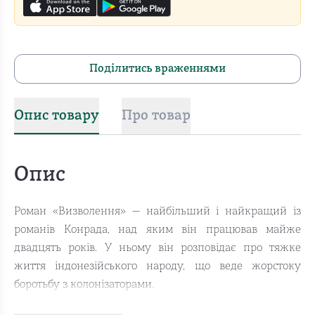
Поділитись враженнями
Опис товару
Про товар
Опис
Роман «Визволення» — найбільший і найкращий із
романів Конрада, над яким він працював майже
двадцять років. У ньому він розповідає про тяжке
життя індонезійського народу, що веде жорстоку
боротьбу з колонізаторами.
Далеко на сході між глибинами двох океанів