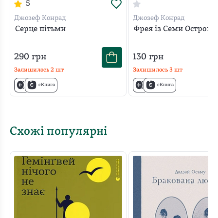
5
Джозеф Конрад
Джозеф Конрад
Серце пітьми
Фрея із Семи Островів
290
грн
130
грн
Залишилось
2
шт
Залишилось
3
шт
єКнига
єКнига
Схожі популярні