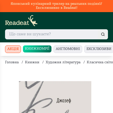
Японський кулінарний трилер на реальних подіях🥢
Ексклюзивно в Readeat!
КНИЖКОМРІЇ
АКЦІЯ
АНГЛОМОВНІ
ЕКСКЛЮЗИВИ
Головна
/
Книжки
/
Художня література
/
Класична світо