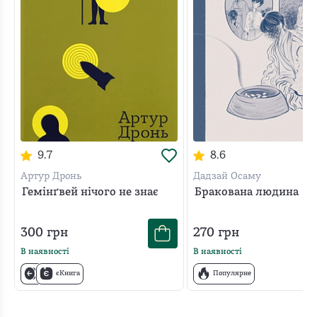
9.7
8.6
Артур Дронь
Дадзай Осаму
Гемінґвей нічого не знає
Бракована людина
300
грн
270
грн
В наявності
В наявності
єКнига
Популярне