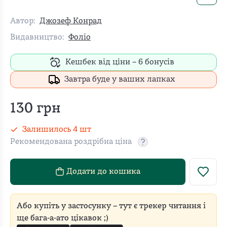
Автор:
Джозеф Конрад
Видавництво:
Фоліо
Кешбек від ціни –
6
бонусів
Завтра буде у ваших лапках
130
грн
Залишилось
4
шт
Рекомендована роздрібна ціна
Рекомендовану роздріб
Додати до кошика
Або купіть у застосунку – тут є трекер читання і
ще бага-а-ато цікавок ;)