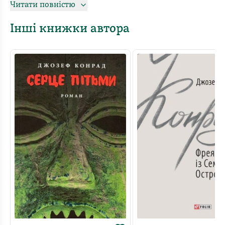
Читати повністю
загубилися великі й малі острови, населені вільними
нечисленними малайськими племенами. Капітан
Інші книжки автора
Лінгард, один із небагатьох, хто відвідував ці місця,
давно замислив дуже важливу справу. І хто б міг
подумати, що йому на заваді стане беззахисна яхта,
яка сіла на мілину в цих маловідомих місцях, а її
господар вперто відмовляється від допомоги Лінгарда.
На цій яхті капітан знайомиться з чарівною молодою
жінкою його чекають таємничі й небезпечні пригоди,
любов і втрати.