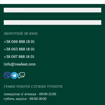
ПОКУПЦЕВІ
Партнерство
МАГАЗИН
Доставка та оплата
Про нас
Міжнародна доставка
ЗВОРОТНІЙ ЗВ`ЯЗОК
Добірки
Правила повернення
+38 066 888 18 01
Блог
Програма лояльності
+38 063 888 18 01
Події
Вакансії
+38 067 888 18 01
Книгарні
FAQ
info@readeat.com
Контакти
Мапа сайту
Автори
Видавництва
ГРАФІК РОБОТИ СЛУЖБИ ТУРБОТИ
Відгуки та оцінка RDT
понеділок-п`ятниця - 09:00-21:00
субота, неділя - 09:00-18:00