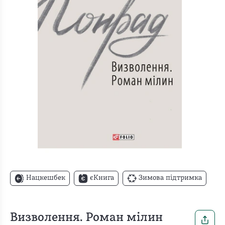
Нацкешбек
єКнига
Зимова підтримка
Визволення. Роман мілин