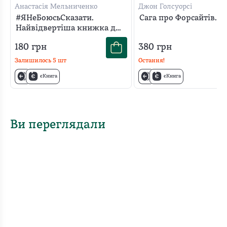
Анастасія Мельниченко
Джон Голсуорсі
#ЯНеБоюсьСказати.
Сага про Форсайтів. К
Найвідвертіша книжка для
підлітків
180
грн
380
грн
Залишилось
5
шт
Остання!
єКнига
єКнига
Ви переглядали