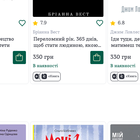
7.9
6.8
Бріанна Вест
Джим Ловлес
тецтво
Переломний рік. 365 днів,
Іди туди, де
тети
щоб стати людиною, якою
матимеш те
ви справді хочете бути
350
грн
330
грн
В наявності
В наявності
єКнига
єКнига