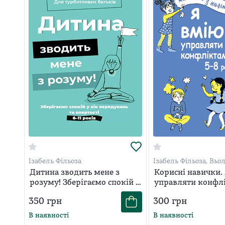
Ізабель Фільоза
Ізабель Фільоза, Вьо
Шанталь Ройзман
Дитина зводить мене з
Корисні навички.
розуму! Зберігаємо спокій у
управляти конфлі
вік вередувань та впертості.
8 років
350
грн
300
грн
6-11 років
В наявності
В наявності