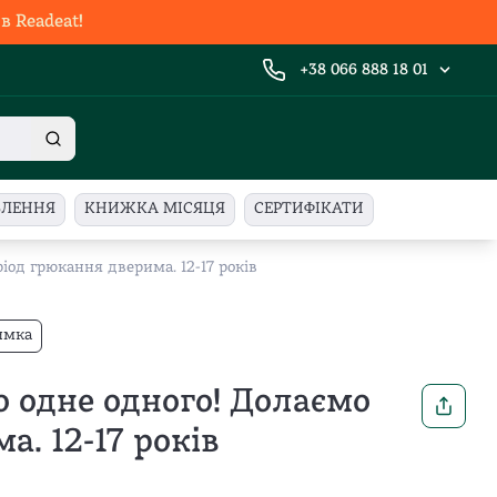
 Readeat!
+38 066 888 18 01
ВЛЕННЯ
КНИЖКА МІСЯЦЯ
СЕРТИФІКАТИ
іод грюкання дверима. 12-17 років
имка
 одне одного! Долаємо
. 12-17 років