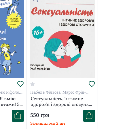
лен Ріфоло,
Ізабель Фільоза, Марго Фрід-
Фільоза
 Я вмію
Сексуальність. Інтимне
ктами! 5–
здоров’я і здорові стосунки.
16+
550
грн
Залишилось
2
шт