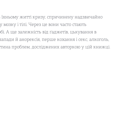
в їхньому житті кризу, спричинену надзвичайно
мозку і тілі. Через це вони часто стають
і. А ще залежність від ґаджетів, цькування в
напади й анорексія, перше кохання і секс, алкоголь,
астина проблем, досліджених авторкою у цій книжці.
емоцій та необачних дій? Яка суперсила батьків здатна
иття? Чого насправді потребує підліток? Ви навчитеся
ії без криків та покарань. Навчитеся керувати перш за
тосунки з дитиною.