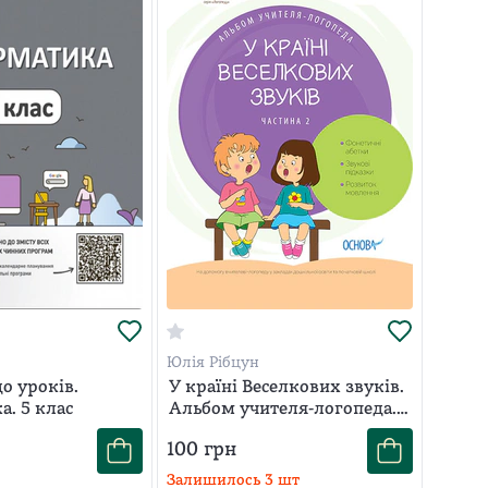
Юлія Рібцун
о уроків.
У країні Веселкових звуків.
. 5 клас
Альбом учителя-логопеда.
Частина 2
100
грн
Залишилось
3
шт