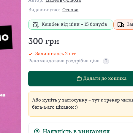
Автор:
Ізабель Фільоза
Видавництво:
Основа
Кешбек від ціни –
15
бонусів
За
300
грн
Залишилось
2
шт
Рекомендована роздрібна ціна
Рекомендован
Додати до кошика
Або купіть у застосунку – тут є трекер чита
бага-а-ато цікавок ;)
Наявність в книгарнях