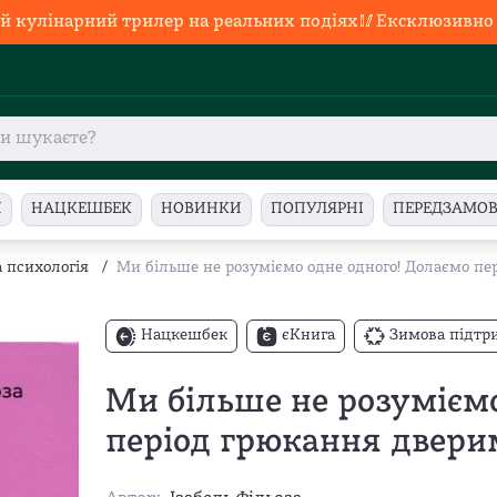
й кулінарний трилер на реальних подіях🥢Ексклюзивно в
И
НАЦКЕШБЕК
НОВИНКИ
ПОПУЛЯРНІ
ПЕРЕДЗАМО
 психологія
/
Ми більше не розуміємо одне одного! Долаємо пер
Нацкешбек
єКнига
Зимова підтр
Ми більше не розуміємо
період грюкання дверима