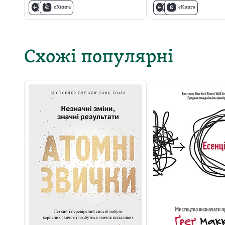
єКнига
єКнига
Схожі популярні