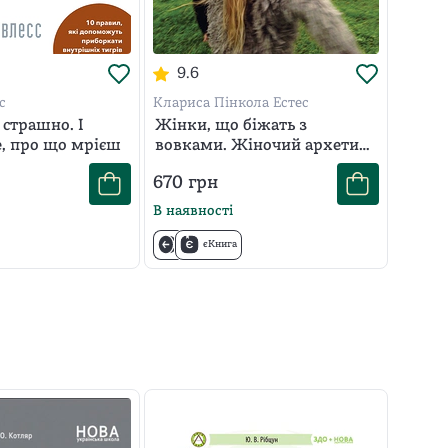
9.6
с
Клариса Пінкола Естес
 страшно. І
Жінки, що біжать з
, про що мрієш
вовками. Жіночий архетип
у міфах та легендах
670
грн
В наявності
єКнига