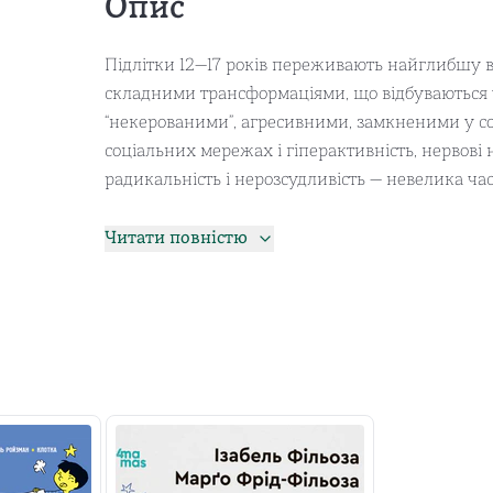
Опис
Підлітки 12—17 років переживають найглибшу 
складними трансформаціями, що відбуваються у 
“некерованими”, агресивними, замкненими у соб
соціальних мережах і гіперактивність, нервові 
радикальність і нерозсудливість — невелика ч
Як батькам діяти у цьому суцільному цунамі з 
Читати повністю
допомогти дитині пройти цей непростий етап ж
розуміти, чути, розв’язувати конфліктні ситуац
все власними емоціями, щоб зберегти близькі с