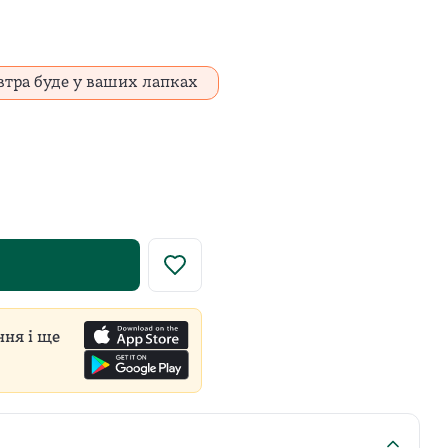
втра буде у ваших лапках
у роздрібну ціну встановлює виробник для всіх продавці
ння і ще