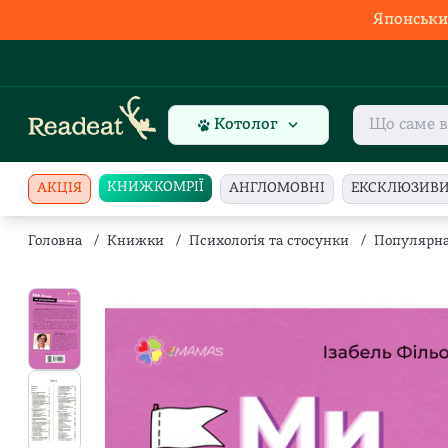
Японськи
Котолог
КНИЖКОМРІЇ
АКЦІЯ
АНГЛОМОВНІ
ЕКСКЛЮЗИВ
Головна
/
Книжки
/
Психологія та стосунки
/
Популярна