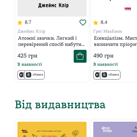
8.7
8.4
Джеймс Клір
Ґреґ МакКеон
Атомні звички. Легкий і
Есенціалізм. Мис
перевірений спосіб набути
визначати пріори
корисних звичок і
425
грн
490
грн
позбутися звичок
шкідливих
В наявності
В наявності
єКнига
єКнига
Від видавництва