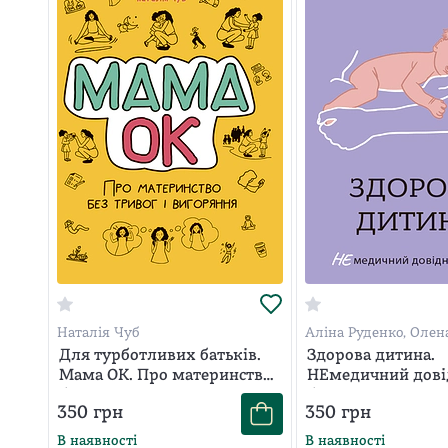
Наталія Чуб
Аліна Руденко, Олен
Для турботливих батьків.
Здорова дитина.
Мама ОК. Про материнство
НЕмедичний дов
без тривог і вигоряння
батьків
350
грн
350
грн
В наявності
В наявності