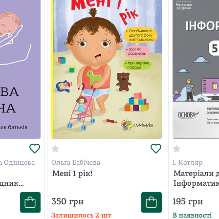
а Одінцова
Ольга Бабічева
І. Котляр
Мені 1 рік!
Матеріали д
ідник
Інформатика
350
грн
195
грн
Залишилось
2
шт
В наявності