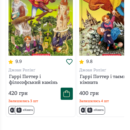
9.9
9.8
Джоан Ролінґ
Джоан Ролінґ
Гаррі Поттер і
Гаррі Поттер і таємна
філософський камінь
кімната
420
грн
400
грн
Залишилось
3
шт
Залишилось
4
шт
єКнига
єКнига