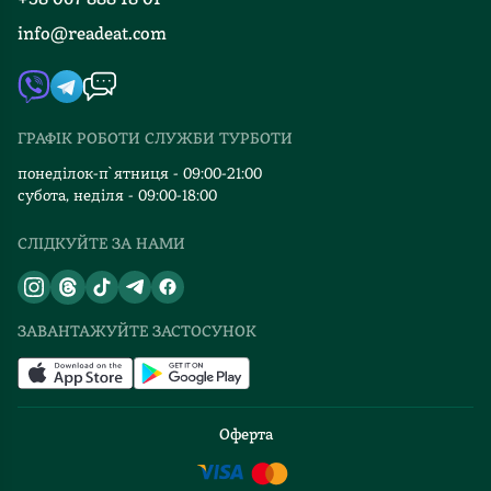
Книгарні
FAQ
info@readeat.com
Контакти
Мапа сайту
Автори
Видавництва
ГРАФІК РОБОТИ СЛУЖБИ ТУРБОТИ
Відгуки та оцінка RDT
понеділок-п`ятниця - 09:00-21:00
субота, неділя - 09:00-18:00
СЛІДКУЙТЕ ЗА НАМИ
ЗАВАНТАЖУЙТЕ ЗАСТОСУНОК
Оферта