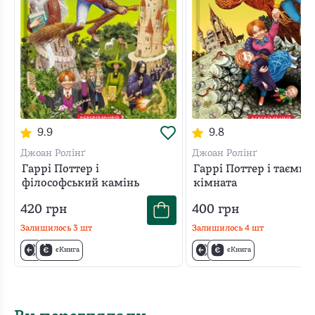
9.9
9.8
Джоан Ролінґ
Джоан Ролінґ
Гаррі Поттер і
Гаррі Поттер і таємна
філософський камінь
кімната
420
грн
400
грн
Залишилось
3
шт
Залишилось
4
шт
єКнига
єКнига