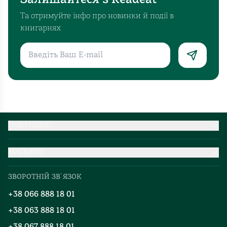
Та отримуйте інфо про новинки й події в
книгарнях
ПОКУПЦЕВІ
Партнерство
МАГАЗИН
Доставка та оплата
Про нас
Міжнародна доставка
ЗВОРОТНІЙ ЗВ`ЯЗОК
Добірки
Правила повернення
+38 066 888 18 01
Блог
Програма лояльності
+38 063 888 18 01
Події
Вакансії
+38 067 888 18 01