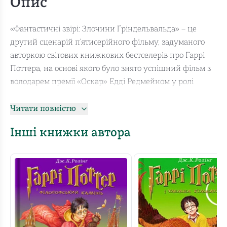
Опис
«Фантастичні звірі: Злочини Ґріндельвальда» – це
другий сценарій п’ятисерійного фільму, задуманого
авторкою світових книжкових бестселерів про Гаррі
Поттера, на основі якого було знято успішний фільм з
володарем премії «Оскар» Едді Редмейном у ролі
магізоолога Ньюта Скамандера.
Читати повністю
Дія фільму відбувається в 1927 році, через декілька
місяців після того, як Ньют Скамандер допоміг
Інші книжки автора
викрити й полонити сумнозвісного темного чак­луна
Ґеллерта Ґріндельвальда. Переносячи глядача з Нью-
Йорка до Лондона й Парижа, ця історія, сповнена
таємниць і чарів, відкриває нову дивовижну сторінку
подій у чаклунському світі.