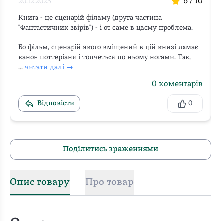
6
/ 10
20.12.2023
Книга - це сценарій фільму (друга частина 
"Фантастичних звірів") - і от саме в цьому проблема. 

Бо фільм, сценарій якого вміщений в цій книзі ламає 
канон поттеріани і топчеться по ньому ногами. Так, 
...
читати далі →
0
коментарів
Відповісти
0
Поділитись враженнями
Опис товару
Про товар