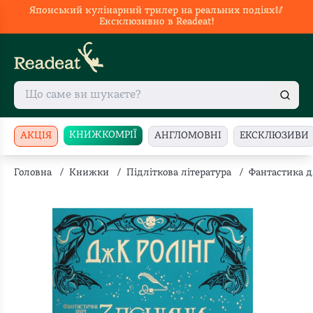
Японський кулінарний трилер на реальних подіях🥢
Ексклюзивно в Readeat!
КНИЖКОМРІЇ
АКЦІЯ
АНГЛОМОВНІ
ЕКСКЛЮЗИВИ
Головна
/
Книжки
/
Підліткова література
/
Фантастика д