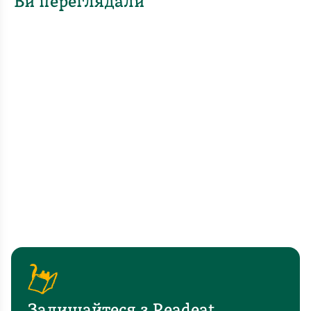
Ви переглядали
Залишайтеся з Readeat