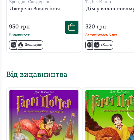
Брендон Сандерсон
Т. Дж. Клюн
Джерело Вознесіння
Дім у волошковому м
930
грн
320
грн
В наявності
Залишилось
3
шт
Популярне
єКнига
Від видавництва