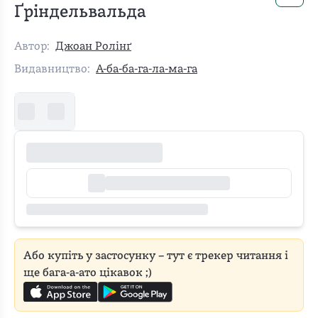
Ґріндельвальда
Автор:
Джоан Ролінґ
Видавництво:
А-ба-ба-га-ла-ма-га
Або купіть у застосунку – тут є трекер читання і
ще бага-а-ато цікавок ;)