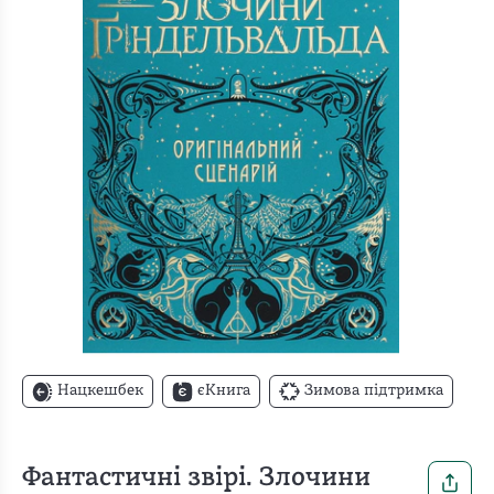
Нацкешбек
єКнига
Зимова підтримка
Фантастичні звірі. Злочини