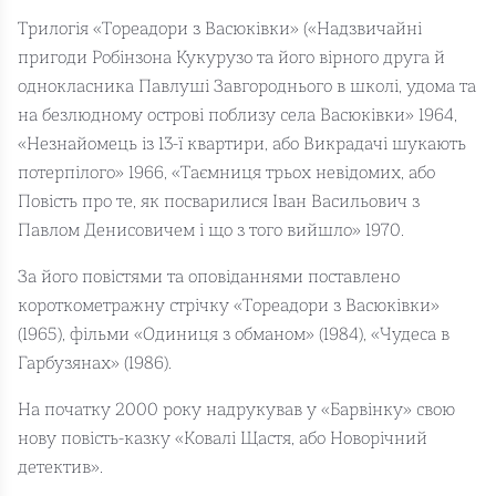
Трилогія «Тореадори з Васюківки» («Надзвичайні
пригоди Робінзона Кукурузо та його вірного друга й
однокласника Павлуші Завгороднього в школі, удома та
на безлюдному острові поблизу села Васюківки» 1964,
«Незнайомець із 13-ї квартири, або Викрадачі шукають
потерпілого» 1966, «Таємниця трьох невідомих, або
Повість про те, як посварилися Іван Васильович з
Павлом Денисовичем і що з того вийшло» 1970.
За його повістями та оповіданнями поставлено
короткометражну стрічку «Тореадори з Васюківки»
(1965), фільми «Одиниця з обманом» (1984), «Чудеса в
Гарбузянах» (1986).
На початку 2000 року надрукував у «Барвінку» свою
нову повість-казку «Ковалі Щастя, або Новорічний
детектив».