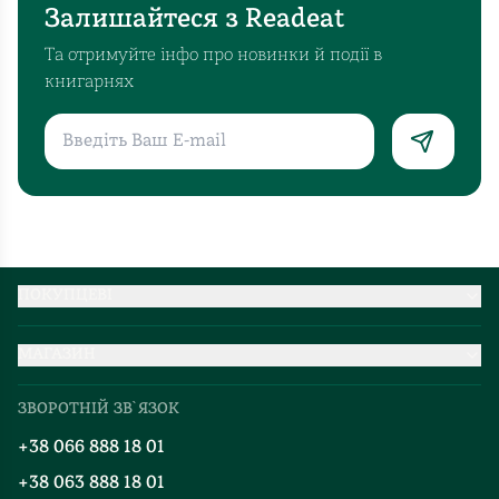
Залишайтеся з Readeat
Та
дружба,
Та отримуйте інфо про новинки й події в
яка
книгарнях
буває
в
дитинстві,
не
схожа
на
жодні
стосунки
ПОКУПЦЕВІ
у
Партнерство
дорослому
МАГАЗИН
Доставка та оплата
житті.
Про нас
Міжнародна доставка
І
ЗВОРОТНІЙ ЗВ`ЯЗОК
Добірки
цінно
Правила повернення
+38 066 888 18 01
надзвичайно
Блог
Програма лояльності
зуміти
+38 063 888 18 01
Події