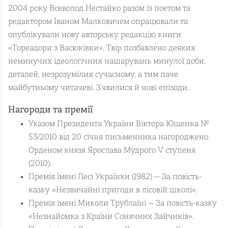
2004 року Всеволод Нестайко разом із поетом та
редактором Іваном Малковичем опрацювали та
опублікували нову авторську редакцію книги
«Тореадори з Васюківки». Твір позбавлено деяких
неминучих ідеологічних нашарувань минулої доби,
деталей, незрозумілих сучасному, а тим паче
майбутньому читачеві. З'явилися й нові епізоди.
Нагороди та премії
Указом Президента України Віктора Ющенка №
53/2010 від 20 січня письменника нагороджено
Орденом князя Ярослава Мудрого V ступеня
(2010).
Премія імені Лесі Українки (1982) — За повість-
казку «Незвичайні пригоди в лісовій школі».
Премія імені Миколи Трублаїні — За повість-казку
«Незнайомка з Країни Сонячних Зайчиків».