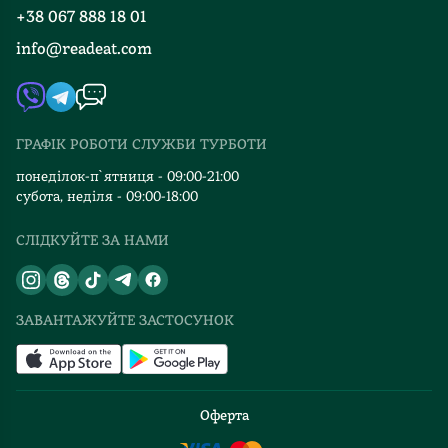
Вакансії
пронести
+38 067 888 18 01
Книгарні
її
FAQ
info@readeat.com
через
Контакти
Мапа сайту
роки.
Автори
П.с.
Видавництва
може,
ГРАФІК РОБОТИ СЛУЖБИ ТУРБОТИ
тому
Відгуки та оцінка RDT
що
понеділок-п`ятниця - 09:00-21:00
перечитувала
субота, неділя - 09:00-18:00
в
СЛІДКУЙТЕ ЗА НАМИ
такий
час,
але
моментами
ЗАВАНТАЖУЙТЕ ЗАСТОСУНОК
було
дуже
сумно
від
Оферта
того,