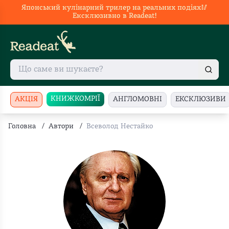
Японський кулінарний трилер на реальних подіях🥢
Ексклюзивно в Readeat!
КНИЖКОМРІЇ
АКЦІЯ
АНГЛОМОВНІ
ЕКСКЛЮЗИВИ
Головна
/
Автори
/
Всеволод Нестайко