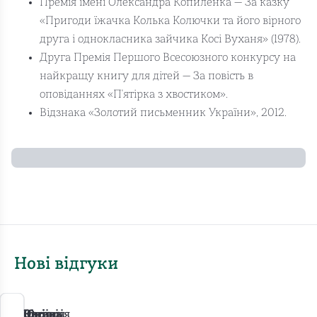
Премія імені Олександра Копиленка — За казку
«Пригоди їжачка Колька Колючки та його вірного
друга і однокласника зайчика Косі Вуханя» (1978).
Друга Премія Першого Всесоюзного конкурсу на
найкращу книгу для дітей — За повість в
оповіданнях «П'ятірка з хвостиком».
Відзнака «Золотий письменник України», 2012.
Нові відгуки
Ірина
Оксана
Вікторія
Євгенія
Оксана
Юлія
Поліна
Юлія