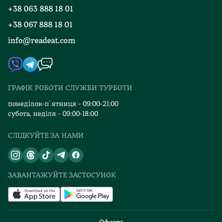
Програма лояльності
Різдво
у
+38 063 888 18 01
Події
Вакансії
стає
Нью-
+38 067 888 18 01
Книгарні
майже
Йорку"
FAQ
окремим
info@readeat.com
це
Контакти
Мапа сайту
персонажем
кіношна
Автори
оповіді.
історія
Видавництва
Вулиці,
яку
дерева,
ГРАФІК РОБОТИ СЛУЖБИ ТУРБОТИ
запускають,
Відгуки та оцінка RDT
магазини
перед
понеділок-п`ятниця - 09:00-21:00
з
різдвяними
субота, неділя - 09:00-18:00
мерехтливими
святами,по
різдвяними
СЛІДКУЙТЕ ЗА НАМИ
телеку.
вогнями
Вона
надають
легка,вона
цій
на
ЗАВАНТАЖУЙТЕ ЗАСТОСУНОК
книзі
фоні,і
чарівної
на
святкової
одному
атмосфери
диханні.