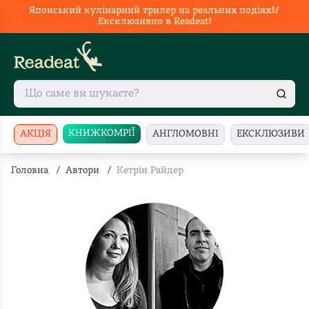
Японський кулінарний трилер на реальних подіях🥢
Ексклюзивно в Readeat!
КНИЖКОМРІЇ
АКЦІЯ
АНГЛОМОВНІ
ЕКСКЛЮЗИВИ
Головна
/
Автори
/
Кетрін Райдер