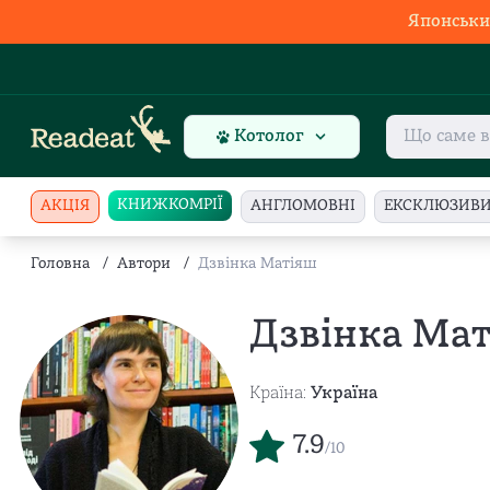
Японськи
Котолог
КНИЖКОМРІЇ
АКЦІЯ
АНГЛОМОВНІ
ЕКСКЛЮЗИВ
Головна
/
Автори
/
Дзвінка Матіяш
Дзвінка Ма
Країна:
Україна
7.9
/10