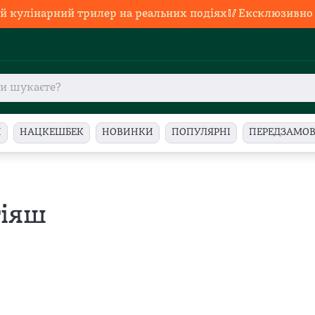
й кулінарний трилер на реальних подіях🥢Ексклюзивно в
И
НАЦКЕШБЕК
НОВИНКИ
ПОПУЛЯРНІ
ПЕРЕДЗАМО
тіяш