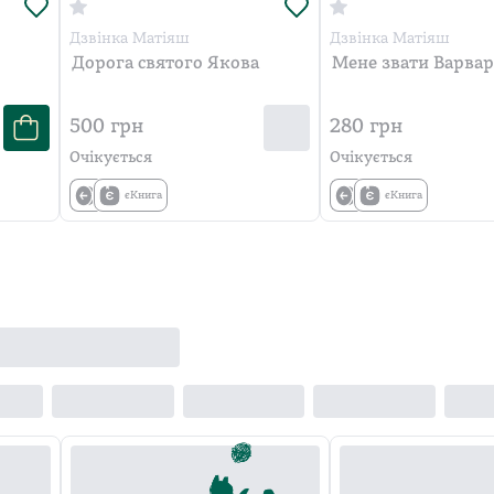
Дзвінка Матіяш
Дзвінка Матіяш
Дорога святого Якова
Мене звати Варвар
500
грн
280
грн
Очікується
Очікується
єКнига
єКнига