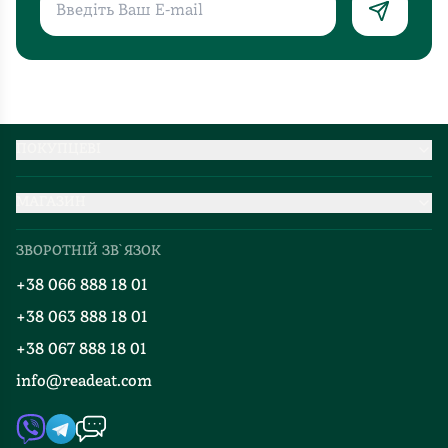
ПОКУПЦЕВІ
Партнерство
МАГАЗИН
Доставка та оплата
Про нас
Міжнародна доставка
ЗВОРОТНІЙ ЗВ`ЯЗОК
Добірки
Правила повернення
+38 066 888 18 01
Блог
Програма лояльності
+38 063 888 18 01
Події
Вакансії
+38 067 888 18 01
Книгарні
FAQ
info@readeat.com
Контакти
Мапа сайту
Автори