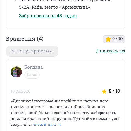
Readeat Місто на вул. Князів Острозьких,
5/2А (Київ, метро «Арсенальна»)
Забронювати на 48 годин
Враження (
4
)
9
/ 10
Дивитись всі
За популярністю
Богдана
Котик
8
/ 10
10.03.2026
«Дивопис: ілюстрований посібник з натхненного 
письменництва» — це незвичний посібник про 
письмо, який більше схожий на творчу лабораторію, 
аніж на класичний підручник. Тут майже немає сухої 
теорії чи ...
читати далі →