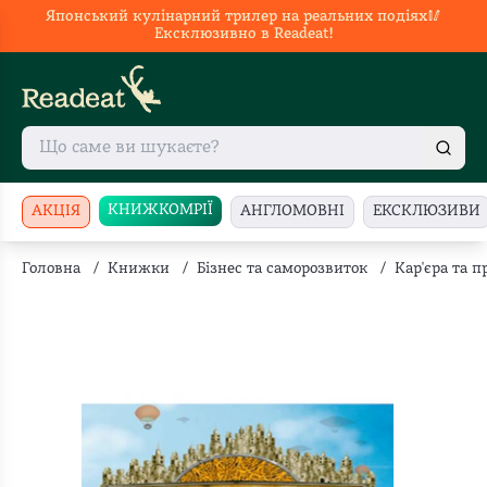
Японський кулінарний трилер на реальних подіях🥢
Ексклюзивно в Readeat!
КНИЖКОМРІЇ
АКЦІЯ
АНГЛОМОВНІ
ЕКСКЛЮЗИВИ
Головна
/
Книжки
/
Бізнес та саморозвиток
/
Кар'єра та 