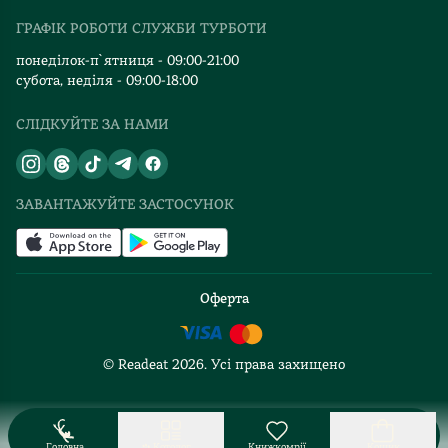
Видавництва
ГРАФІК РОБОТИ СЛУЖБИ ТУРБОТИ
Відгуки та оцінка RDT
понеділок-п`ятниця - 09:00-21:00
субота, неділя - 09:00-18:00
СЛІДКУЙТЕ ЗА НАМИ
ЗАВАНТАЖУЙТЕ ЗАСТОСУНОК
Оферта
© Readeat
2026
. Усі права захищено
Головна
Котолог
Книжкомрії
Кошик