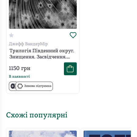
Wonderbook надихає, пояснює складне простими
словами й допомагає повірити у власну здатність
розповідати захопливі історії.
Джефф ВандерМір
Трилогія Південний округ.
Знищення. Засвідчення.
Замирення
1150
грн
В наявності
Зимова підтримка
Схожі популярні