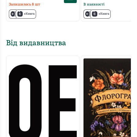
Залишилось
8
шт
В наявності
єКнига
єКнига
Від видавництва