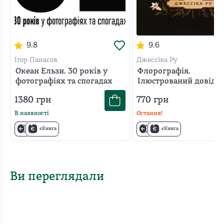
9.8
9.6
Ігор Панасов
Джессіка Ру
Океан Ельзи. 30 років у
Флорографія.
фотографіях та спогадах
Ілюстрований довідн
вікторіанської мови к
1380
грн
770
грн
В наявності
Остання!
єКнига
єКнига
Ви переглядали