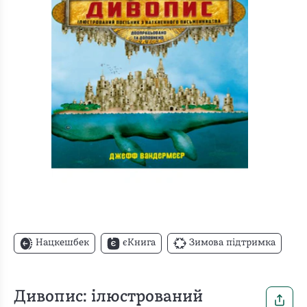
Нацкешбек
єКнига
Зимова підтримка
Дивопис: ілюстрований