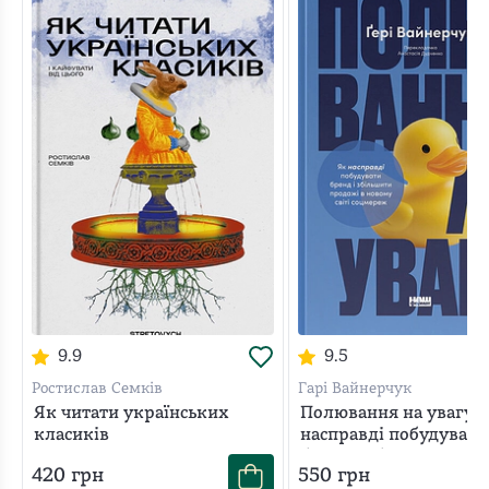
9.9
9.5
Ростислав Семків
Гарі Вайнерчук
Як читати українських
Полювання на увагу. 
класиків
насправді побудувати
бренд і збільшити пр
420
грн
550
грн
в новому світі соцме