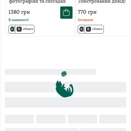
фотографіях та спогадах
Ілюстрований довідни
вікторіанської мови кв
1380
грн
770
грн
В наявності
Остання!
єКнига
єКнига