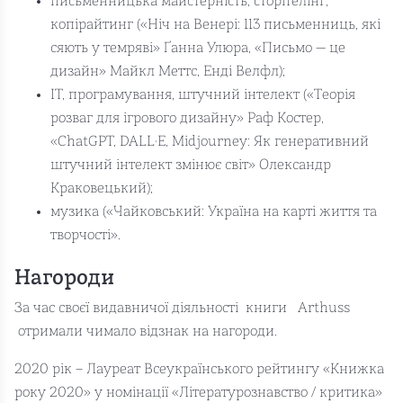
письменницька майстерність, сторітелінг,
копірайтинг («Ніч на Венері: 113 письменниць, які
сяють у темряві» Ґанна Улюра, «Письмо — це
дизайн» Майкл Меттс, Енді Велфл);
ІТ, програмування, штучний інтелект («Теорія
розваг для ігрового дизайну» Раф Костер,
«ChatGPT, DALL·E, Midjourney: Як генеративний
штучний інтелект змінює світ» Олександр
Краковецький);
музика («Чайковський: Україна на карті життя та
творчості».
Нагороди
За час своєї видавничої діяльності книги Arthuss
отримали чимало відзнак на нагороди.
2020 рік – Лауреат Всеукраїнського рейтингу «Книжка
року 2020» у номінації «Літературознавство / критика»