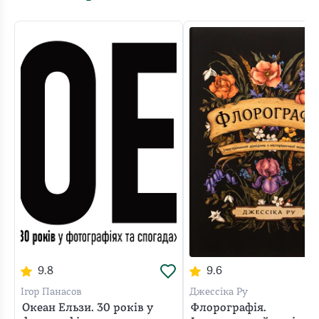
9.8
9.6
Ігор Панасов
Джессіка Ру
Океан Ельзи. 30 років у
Флорографія.