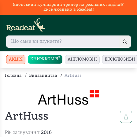
Японський кулінарний трилер на реальних подіях🥢
Ексклюзивно в Readeat!
КНИЖКОМРІЇ
АКЦІЯ
АНГЛОМОВНІ
ЕКСКЛЮЗИВИ
Головна
/
Видавництва
/
ArtHuss
ArtHuss
Рік заснування:
2016