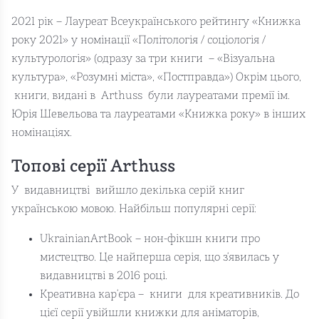
2021 рік – Лауреат Всеукраїнського рейтингу «Книжка
року 2021» у номінації «Політологія / соціологія /
культурологія» (одразу за три книги – «Візуальна
культура», «Розумні міста», «Постправда») Окрім цього,
книги, видані в Arthuss були лауреатами премії ім.
Юрія Шевельова та лауреатами «Книжка року» в інших
номінаціях.
Топові серії Arthuss
У видавництві вийшло декілька серій книг
українською мовою. Найбільш популярні серії:
UkrainianArtBook – нон-фікшн книги про
мистецтво. Це найперша серія, що з’явилась у
видавництві в 2016 році.
Креативна кар’єра – книги для креативників. До
цієї серії увійшли книжки для аніматорів,