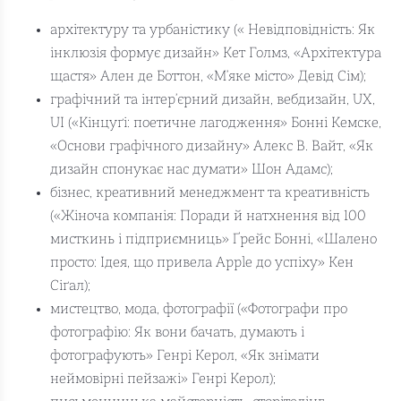
архітектуру та урбаністику (« Невідповідність: Як
інклюзія формує дизайн» Кет Голмз, «Архітектура
щастя» Ален де Боттон, «М’яке місто» Девід Сім);
графічний та інтер’єрний дизайн, вебдизайн, UX,
UI («Кінцуґі: поетичне лагодження» Бонні Кемске,
«Основи графічного дизайну» Алекс В. Вайт, «Як
дизайн спонукає нас думати» Шон Адамс);
бізнес, креативний менеджмент та креативність
(«Жіноча компанія: Поради й натхнення від 100
мисткинь і підприємниць» Ґрейс Бонні, «Шалено
просто: Ідея, що привела Apple до успіху» Кен
Сіґал);
мистецтво, мода, фотографії («Фотографи про
фотографію: Як вони бачать, думають і
фотографують» Генрі Керол, «Як знімати
неймовірні пейзажі» Генрі Керол);