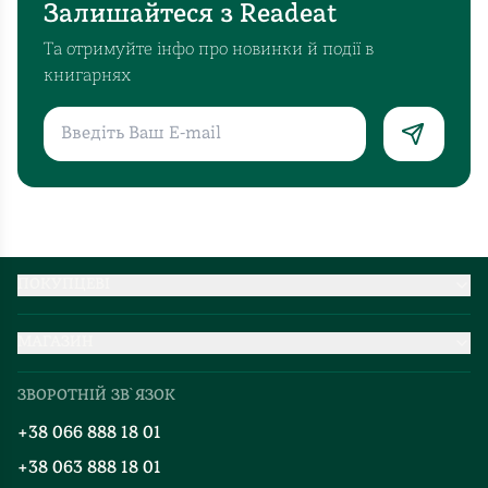
Залишайтеся з Readeat
Та отримуйте інфо про новинки й події в
книгарнях
ПОКУПЦЕВІ
Партнерство
МАГАЗИН
Доставка та оплата
Про нас
Міжнародна доставка
ЗВОРОТНІЙ ЗВ`ЯЗОК
Добірки
Правила повернення
+38 066 888 18 01
Блог
Програма лояльності
+38 063 888 18 01
Події
Вакансії