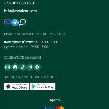
+38 067 888 18 01
Книгарні
FAQ
info@readeat.com
Контакти
Мапа сайту
Автори
Видавництва
ГРАФІК РОБОТИ СЛУЖБИ ТУРБОТИ
Відгуки та оцінка RDT
понеділок-п`ятниця - 09:00-21:00
субота, неділя - 09:00-18:00
СЛІДКУЙТЕ ЗА НАМИ
ЗАВАНТАЖУЙТЕ ЗАСТОСУНОК
Оферта