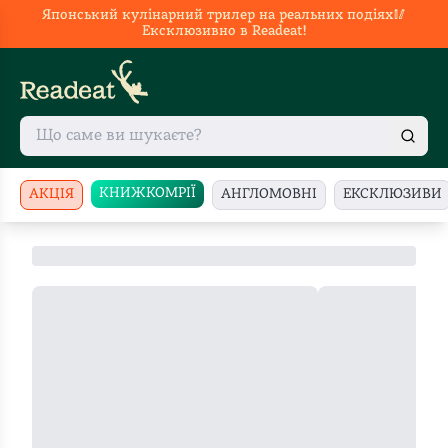
Японський кулінарний трилер на реальних подіях🥢
Ексклюзивно в Readeat!
КНИЖКОМРІЇ
АКЦІЯ
АНГЛОМОВНІ
ЕКСКЛЮЗИВИ