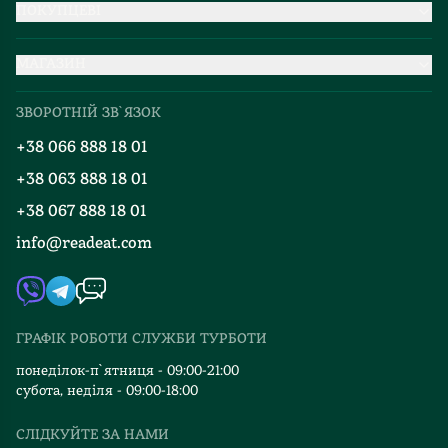
ПОКУПЦЕВІ
Партнерство
МАГАЗИН
Доставка та оплата
Про нас
Міжнародна доставка
ЗВОРОТНІЙ ЗВ`ЯЗОК
Добірки
Правила повернення
+38 066 888 18 01
Блог
Програма лояльності
+38 063 888 18 01
Події
Вакансії
+38 067 888 18 01
Книгарні
FAQ
info@readeat.com
Контакти
Мапа сайту
Автори
Видавництва
ГРАФІК РОБОТИ СЛУЖБИ ТУРБОТИ
Відгуки та оцінка RDT
понеділок-п`ятниця - 09:00-21:00
субота, неділя - 09:00-18:00
СЛІДКУЙТЕ ЗА НАМИ