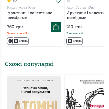
10
Карл Густав Юнг
Карл Густав Юнг
Архетипи і колективне
Архетипи і колектив
несвідоме
несвідоме
760
грн
210
грн
Залишилось
3
шт
В наявності
єКнига
єКнига
Схожі популярні