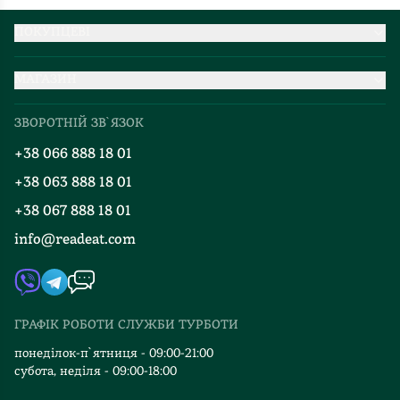
ПОКУПЦЕВІ
Партнерство
МАГАЗИН
Доставка та оплата
Про нас
Міжнародна доставка
ЗВОРОТНІЙ ЗВ`ЯЗОК
Добірки
Правила повернення
+38 066 888 18 01
Блог
Програма лояльності
+38 063 888 18 01
Події
Вакансії
+38 067 888 18 01
Книгарні
FAQ
info@readeat.com
Контакти
Мапа сайту
Автори
Видавництва
ГРАФІК РОБОТИ СЛУЖБИ ТУРБОТИ
Відгуки та оцінка RDT
понеділок-п`ятниця - 09:00-21:00
субота, неділя - 09:00-18:00