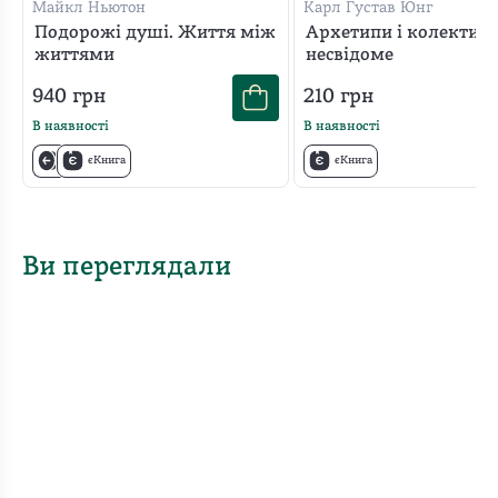
Майкл Ньютон
Карл Густав Юнг
Подорожі душі. Життя між
Архетипи і колектив
життями
несвідоме
940
грн
210
грн
В наявності
В наявності
єКнига
єКнига
Ви переглядали