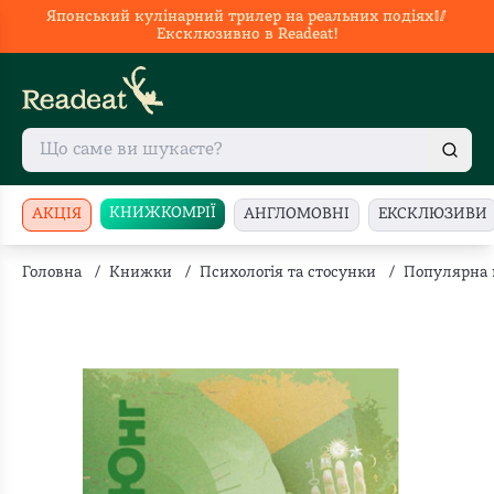
Японський кулінарний трилер на реальних подіях🥢
Ексклюзивно в Readeat!
КНИЖКОМРІЇ
АКЦІЯ
АНГЛОМОВНІ
ЕКСКЛЮЗИВИ
Головна
/
Книжки
/
Психологія та стосунки
/
Популярна 