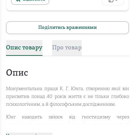
Поділитись враженнями
Опис товару
Про товар
Опис
Монументальна праця К. Г. Юнга, створенню якої він
присвятив понад 40 років життя є не тільки глибоко
психологічним, а й філософським дослідженням.
Юнг наводить зв’язок від гностицизму через
алхімічний символізм до філософської психології. У
цій книзі Юнг торкнувся настільки сміливих