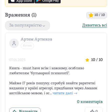
Враження (
1
)
10
/ 10
Дивитись всі
За популярністю
Артем Артюхов
Котик
10
/ 10
07.01.2025
Книга - must have всім і кожному, особливо 
любителям "бульварної психології".

Майже 17 років пошуку, спробуй знайти раритетні 
видання у країні агресорі, придбання через Амазон 
англійською мовою, і ос...
читати далі →
0
коментарів
Відповісти
0