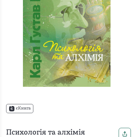
єКнига
Психологія та алхімія