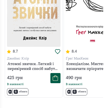
8.7
8.4
Джеймс Клір
Ґреґ МакКеон
Атомні звички. Легкий і
Есенціалізм. Мистецт
перевірений спосіб набути
визначати пріоритети
корисних звичок і
425
грн
490
грн
позбутися звичок
шкідливих
В наявності
В наявності
єКнига
єКнига