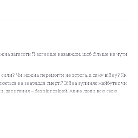
жна загасити її вогнище назавжди, щоб більше не чути
а сили? Чи можна перемогти не ворога, а саму війну? Як
рюється на знаряддя смерті? Війна зупиняє майбутнє чи
і ці запитання – без відповідей. Адже люди всю свою
ть поезія тільки те й робить, що тримає периметр світла,
ої ватри», саме про такий час – час війни, час щемкої
, що значно більше за війну, за життя, за смерть. Цей час
ірників.