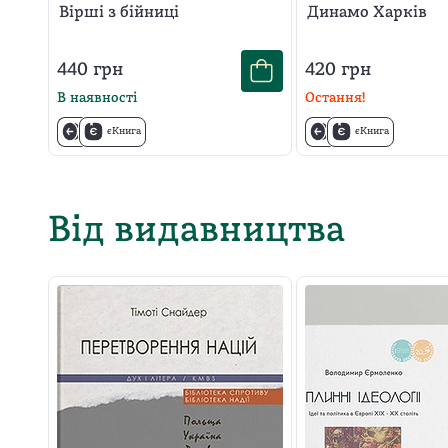
Вірші з бійниці
Динамо Харків
440
грн
420
грн
В наявності
Остання!
єКнига
єКнига
Від видавництва