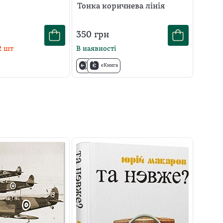
Тонка коричнева лінія
350
грн
2
шт
В наявності
єКнига