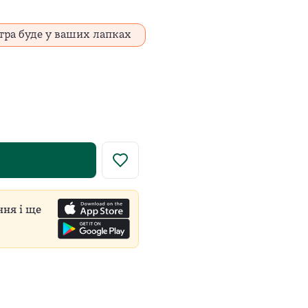
тра буде у ваших лапках
у роздрібну ціну встановлює виробник для всіх продавці
ння і ще