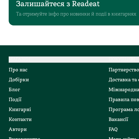
Залишайтеся з Readeat
Та отримуйте інфо про новинки й події в книгарнях
МАГАЗИН
ПОКУПЦЕВІ
Про нас
Партнерств
Добірки
Доставка та
Блог
Міжнародна
Події
Правила по
Книгарні
Програма ло
Контакти
Вакансії
Автори
FAQ