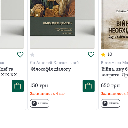
10
ко
Ян Анджей Клочовський
Вільямсон Мю
Еллан Р.
Ідеї та
Філософія діалогу
Війна, яку 
і XIX-XX
виграти. Др
стратегії, 
150
грн
650
грн
Залишилось
4
шт
Залишилось
єКнига
єКнига