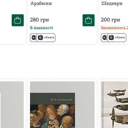
Арабески
Шедеври
280
грн
200
грн
В наявності
Залишилось
єКнига
єКнига