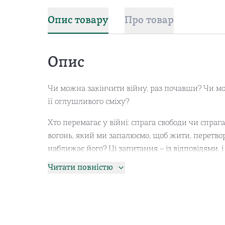
Опис товару
Про товар
Опис
Чи можна закінчити війну, раз почавши? Чи мо
її оглушливого сміху?
Хто перемагає у війні: спрага свободи чи спраг
вогонь, який ми запалюємо, щоб жити, перетво
наближає його? Ці запитання – із відповідями, 
історію тільки те й роблять, що воюють. Натоміс
Читати повністю
хай би яким темним був час.
Вірші Ії Ківи, які увійшли до збірки «Сміх згасл
любові до «своїх» і відчуття причетності до того
потребує ословлення, а довга й чиста пам’ять – с