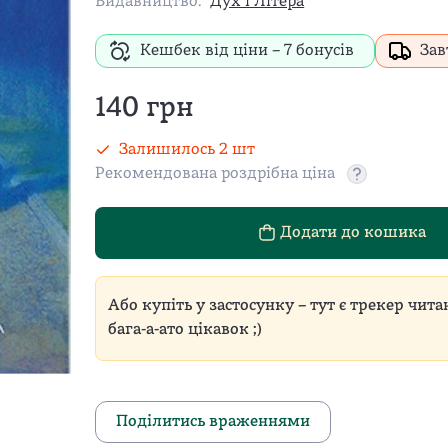
Видавництво:
Дух і Літера
Кешбек від ціни –
7
бонусів
Зав
140
грн
Залишилось
2
шт
Рекомендована роздрібна ціна
Рекомендован
Додати до кошика
Або купіть у застосунку – тут є трекер чита
бага-а-ато цікавок ;)
Поділитись враженнями