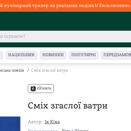
й кулінарний трилер на реальних подіях🥢Ексклюзивно в
И
НАЦКЕШБЕК
НОВИНКИ
ПОПУЛЯРНІ
ПЕРЕДЗАМО
нська поезія
/
Сміх згаслої ватри
єКнига
Сміх згаслої ватри
Автор:
Ія Ківа