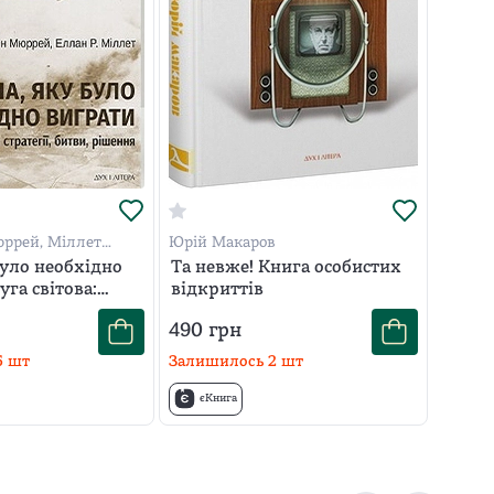
ррей, Міллет
Юрій Макаров
було необхідно
Та невже! Книга особистих
уга світова:
відкриттів
битви, рішення
490
грн
5
шт
Залишилось
2
шт
єКнига