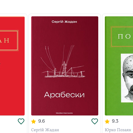
9.6
9.3
Сергій Жадан
Юрко Позаяк