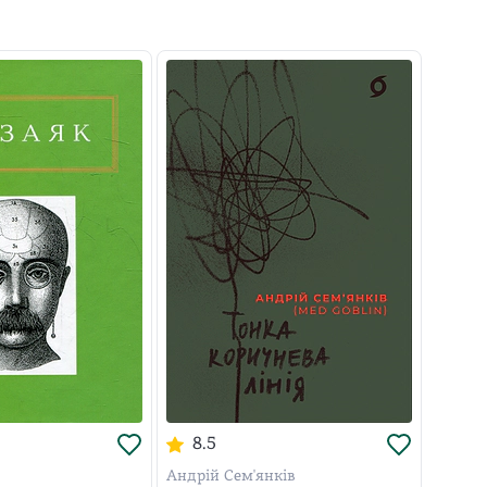
8.5
Андрій Сем'янків