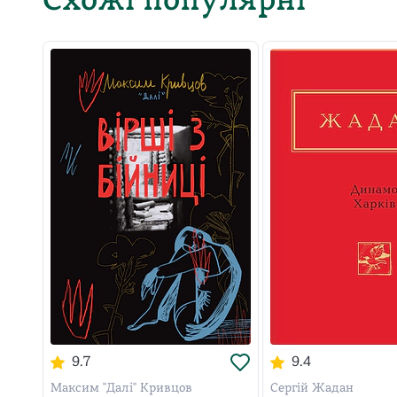
Схожі популярні
9.7
9.4
Максим "Далі" Кривцов
Сергій Жадан