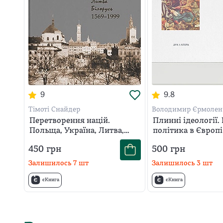
9
9.8
Тімоті Снайдер
Володимир Єрмолен
Перетворення націй.
Плинні ідеології. 
Польща, Україна, Литва,
політика в Європ
Білорусь. 1569-1999 (5-е вид.)
століть
450
грн
500
грн
Залишилось
7
шт
Залишилось
3
шт
єКнига
єКнига