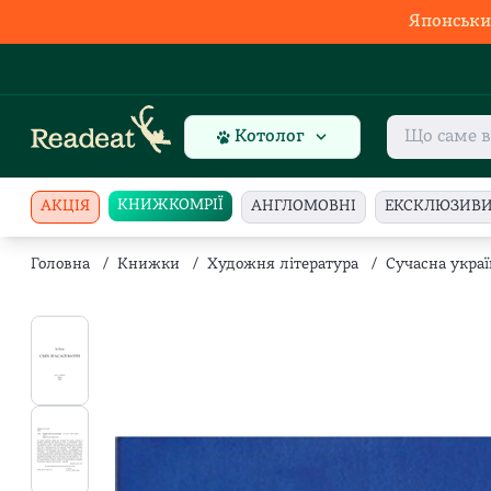
Японськи
Котолог
КНИЖКОМРІЇ
АКЦІЯ
АНГЛОМОВНІ
ЕКСКЛЮЗИВ
Головна
/
Книжки
/
Художня література
/
Сучасна украї