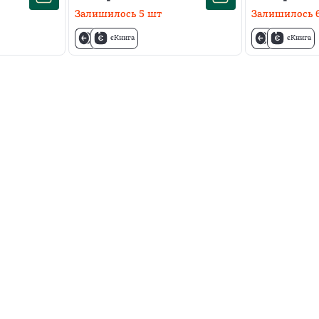
Залишилось
5
шт
Залишилось
єКнига
єКнига