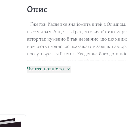
Опис
Ґжеґож Касдепке знайомить дітей з Олімпом, го
і веселяться. А ще – із Грецією звичайних смер
автор так кумедно й так незвично, що цю книж
навчають і водночас розважають завдяки автор
послуговується Ґжеґож Касдепке, його дотепніс
полюбити античні часи, пробудити до них спра
книжкових бестселерів. Лауреат Літературної п
Читати повністю
премію «Освіта ХХІ», а також відзнаки Польсько
книжок Касдепке, які зустрічаються не лише в 
Куба і Буба, дітлахи із дитсадка та незвичайна 
кмітливий тато, детектив Ниточка – ось далеко
або ще неодмінно познайомитеся! У житті Ґже
посміятися і... поледарювати.