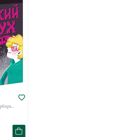
рбара