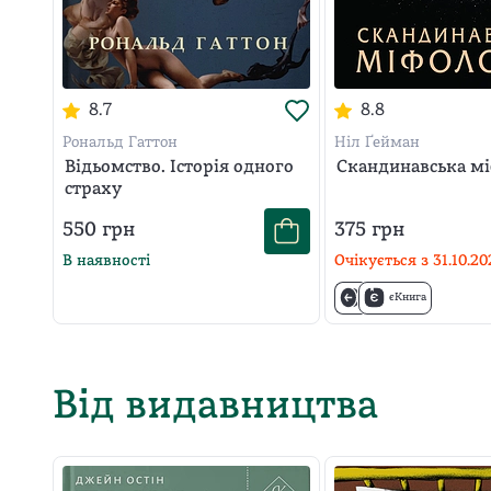
8.7
8.8
Рональд Гаттон
Ніл Ґейман
Відьомство. Історія одного
Скандинавська мі
страху
550
грн
375
грн
В наявності
Очікується з
31.10.20
єКнига
Від видавництва