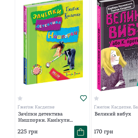
Ґжеґож Касдепке
Ґжеґож Касдепке, Ба
Космовська
Зачіпки детектива
Великий вибух
Нишпорки. Канікули
детектива Нишпорки.
225
грн
170
грн