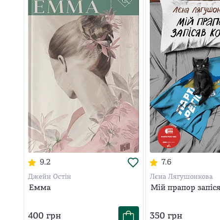
9.2
7.6
Джейн Остін
Лєна Лягушонкова
Емма
Мій прапор запіс
400
грн
350
грн