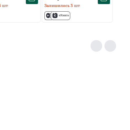
6
шт
Залишилось
3
шт
єКнига