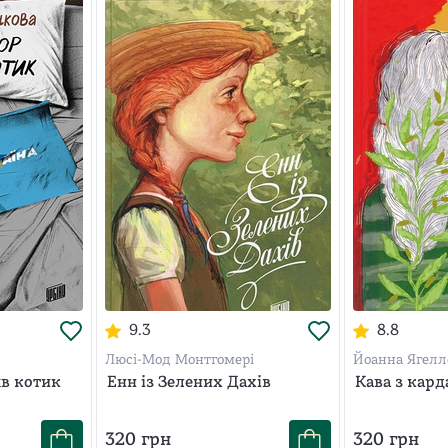
9.3
8.8
Люсі-Мод Монтгомері
Йоанна Ягелл
яв котик
Енн із Зелених Дахів
Кава з кар
320
грн
320
грн