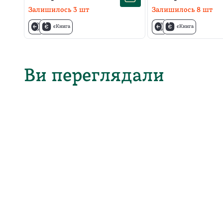
Залишилось
3
шт
Залишилось
8
шт
єКнига
єКнига
Ви переглядали