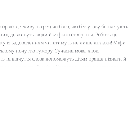
рою, де живуть грецькі боги, які без угаву бенкетують
тних, де живуть люди й міфічні створіння. Робить це
ку із задоволенням читатимуть не лише дітлахи! Міфи
ському почуттю гумору. Сучасна мова, якою
ть та відчуття слова допоможуть дітям краще пізнати й
вжню цікавість. Ґжеґож Касдепке – автор численних
ремії ім. Корнеля Макушинського, він двічі здобував
ї секції IBBY та журі премії «Маленьке перо». Герої
домашніх бібліотечках, а й у шкільних підручниках:
вихователька, пані Мілка, Каспер та його не завжди
 неповний перелік тих, із ким ви, можливо, уже знайомі
ґож Касдепке обожнює послухати гарну музику, добряче