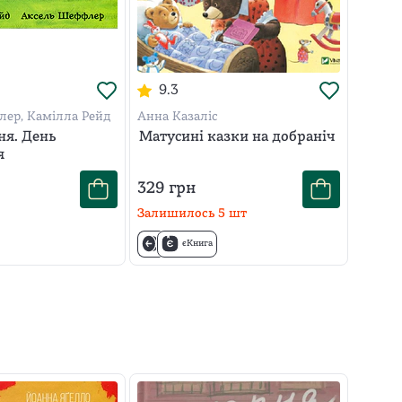
9.3
ер, Камілла Рейд
Анна Казаліс
ня. День
Матусині казки на добраніч
я
329
грн
Залишилось
5
шт
єКнига