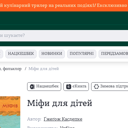
й кулінарний трилер на реальних подіях🥢Ексклюзивно в
И
НАЦКЕШБЕК
НОВИНКИ
ПОПУЛЯРНІ
ПЕРЕДЗАМО
и, фольклор
/
Міфи для дітей
Нацкешбек
єКнига
Зимова підтр
Міфи для дітей
Автор:
Ґжеґож Касдепке