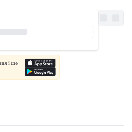
ння і ще