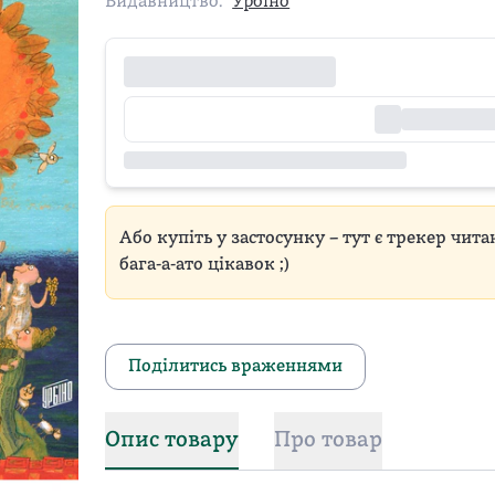
Видавництво:
Урбіно
Або купіть у застосунку – тут є трекер чита
бага-а-ато цікавок ;)
Поділитись враженнями
Опис товару
Про товар