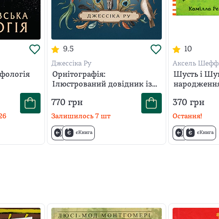
9.5
10
Джессіка Ру
Аксель Шеффл
фологія
Орнітографія:
Шусть і Шу
Ілюстрований довідник із
народженн
пташиної символіки та
770
грн
370
грн
легенд
26
Залишилось
7
шт
Остання!
єКнига
єКнига