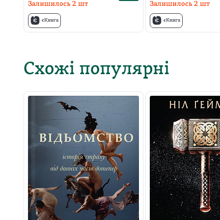
Залишилось
2
шт
Залишилось
2
шт
єКнига
єКнига
Схожі популярні