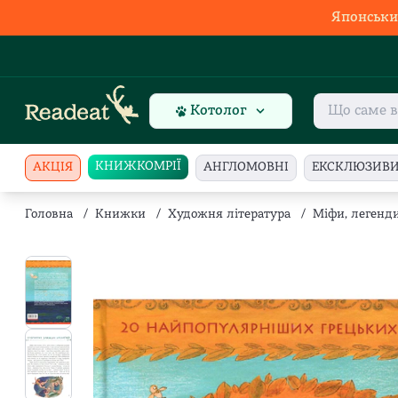
Японськи
Котолог
КНИЖКОМРІЇ
АКЦІЯ
АНГЛОМОВНІ
ЕКСКЛЮЗИВ
Головна
/
Книжки
/
Художня література
/
Міфи, легенд