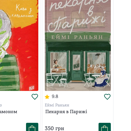
9.8
о
Еймі Раньян
дамоном
Пекарня в Парижі
350
грн